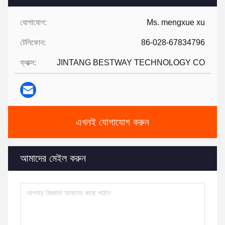
যোগাযোগ:
Ms. mengxue xu
টেলিফোন:
86-028-67834796
ফ্যাক্স:
JINTANG BESTWAY TECHNOLOGY CO
এখনই যোগাযোগ করুন
আমাদের মেইল করুন