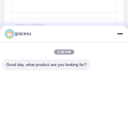
gracexu
পাঠান
1:48 AM
Good day, what product are you looking for?
Jintang Bestway Technology Co., Ltd.
gracexu119@163.com
86-028-67834796
১# বিল্ডিং ১৮,২৪# জিনলে রোড, চেংদু-আবা ইনটেনসিভ ইন্ডাস্ট্রিয়াল, ডেভেলপমেন্ট