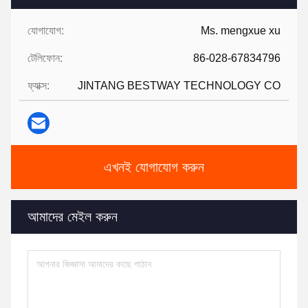
যোগাযোগ:
Ms. mengxue xu
টেলিফোন:
86-028-67834796
ফ্যাক্স:
JINTANG BESTWAY TECHNOLOGY CO
এখনই যোগাযোগ করুন
আমাদের মেইল করুন