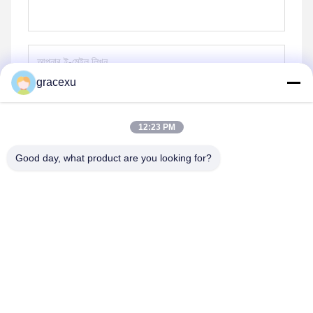
gracexu
পাঠান
12:23 PM
Good day, what product are you looking for?
Jintang Bestway Technology Co., Ltd.
gracexu119@163.com
86-028-67834796
১# বিল্ডিং ১৮,২৪# জিনলে রোড, চেংদু-আবা ইনটেনসিভ ইন্ডাস্ট্রিয়াল, ডেভেলপমেন্ট