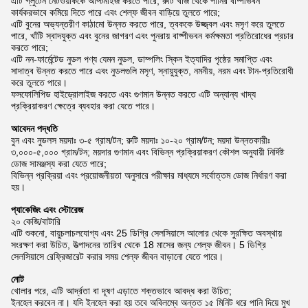
এটি গ্লুটেন নেটওয়ার্ককে অপ্টিমাইজ করতে পারে, রুটি খাঁজ থেকে পানির বাষ্পীভবন
কার্যকরভাবে কমিয়ে দিতে পারে এবং শেল্ফ জীবন বাড়িয়ে তুলতে পারে;
এটি বুনের অভ্যন্তরীণ কাঠামো উন্নত করতে পারে, ত্বককে উজ্জ্বল এবং মসৃণ করে তুলতে
পারে, খাঁটি স্বাদযুক্ত এবং বুনের জাগরণ এবং পুনরায় বাষ্পীভবন কর্মক্ষমতা প্রতিরোধের প্রচার
করতে পারে;
এটি নন-ফার্মেন্টেড নুডল পণ্য যেমন নুডল, ডাম্পলিং স্কিন ইত্যাদির পৃষ্ঠের সমাপ্তি এবং
সাদাত্ব উন্নত করতে পারে এবং নুডলগুলি মসৃণ, স্নায়ুযুক্ত, নমনীয়, নরম এবং টান-প্রতিরোধী
করে তুলতে পারে।
ফসফোলিপিড হাইড্রোলাইজ করতে এবং গুণমান উন্নত করতে এটি অন্যান্য খাদ্য
প্রক্রিয়াকরণ ক্ষেত্রে ব্যবহার করা যেতে পারে।
আবেদন পদ্ধতি
বুন এবং নুডলস ময়দাঃ ৩-৫ গ্রাম/টন; রুটি ময়দাঃ ১০-২০ গ্রাম/টন; ময়দা উন্নতকারীঃ
৩,০০০-৫,০০০ গ্রাম/টন; ময়দার গুণমান এবং বিভিন্ন প্রক্রিয়াকরণ কৌশল অনুযায়ী নির্দিষ্ট
ডোজ সামঞ্জস্য করা যেতে পারে;
বিভিন্ন প্রক্রিয়া এবং প্রয়োজনীয়তা অনুসারে পরীক্ষার মাধ্যমে সর্বোত্তম ডোজ নির্ধারণ করা
হয়।
প্যাকেজিং এবং স্টোরেজ
২০ কেজি/বাটারি
এটি শুকনো, বায়ুচলাচলযোগ্য এবং 25 ডিগ্রি সেলসিয়াসে আলোর থেকে সুরক্ষিত অবস্থায়
সংরক্ষণ করা উচিত, উত্পাদনের তারিখ থেকে 18 মাসের জন্য শেল্ফ জীবন। 5 ডিগ্রি
সেলসিয়াসে রেফ্রিজারেট করার সময় শেল্ফ জীবন বাড়ানো যেতে পারে।
নোট
খোলার পরে, এটি আর্দ্রতা বা দূষণ এড়াতে শক্তভাবে আবদ্ধ করা উচিত;
ইনহেল করবেন না। যদি ইনহেল করা হয় তবে অবিলম্বে অন্তত ১৫ মিনিট ধরে পানি দিয়ে মুখ