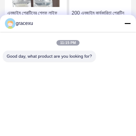
এনজাইম প্রোটিনের শেল্ফ লাইফ
200 এনজাইম কার্যকারিতা প্রোটিন
উৎপাদন তারিখ থেকে 18 মাস এবং
এনজাইম এবং মাইক্রোব ফার্মেটেশনে
gracexu
এনজাইম কার্যকারিতা 200 মাস
বর্ধিত শেল্ফ লাইফ
সেরা দাম পান
সেরা দাম পান
11:15 PM
Good day, what product are you looking for?
Jintang Bestway Technology Co., Ltd.
gracexu119@163.com
86-028-67834796
১# বিল্ডিং ১৮,২৪# জিনলে রোড, চেংদু-আবা ইনটেনসিভ ইন্ডাস্ট্রিয়াল, ডেভেলপমেন্ট
জোন, জিনটাং, চেংদু, সিচুয়ান, চীন