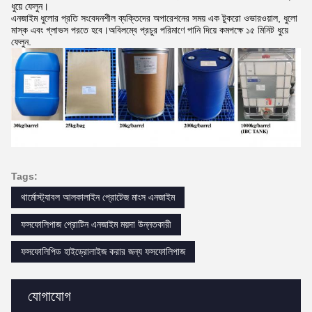
ধুয়ে ফেলুন।
এনজাইম ধুলোর প্রতি সংবেদনশীল ব্যক্তিদের অপারেশনের সময় এক টুকরো ওভারওয়াল, ধুলো
মাস্ক এবং গ্লাভস পরতে হবে।অবিলম্বে প্রচুর পরিমাণে পানি দিয়ে কমপক্ষে ১৫ মিনিট ধুয়ে
ফেলুন.
Tags:
থার্মোস্ট্যাবল আলকালাইন প্রোটেজ মাংস এনজাইম
ফসফোলিপাজ প্রোটিন এনজাইম ময়দা উন্নতকারী
ফসফোলিপিড হাইড্রোলাইজ করার জন্য ফসফোলিপাজ
যোগাযোগ