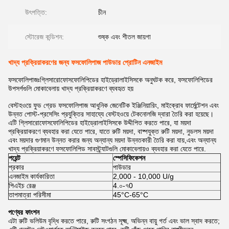
উৎপত্তি:
চীন
স্টোরেজ কন্ডিশন:
শুষ্ক এবং শীতল জায়গা
খাদ্য প্রক্রিয়াকরণের জন্য ফসফোলিপাজ পাউডার প্রোটিন এনজাইম
ফসফোলিপাজঃগ্লিসারোফোসফোলিপিডের হাইড্রোলাইসিসকে অনুঘটক করে, ফসফোলিপিডের
উপসর্গগুলি মোকাবেলায় খাদ্য প্রক্রিয়াকরণে ব্যবহৃত হয়
বেস্টহওয়ে ফুড গ্রেড ফসফোলিপাজ আধুনিক জেনেটিক ইঞ্জিনিয়ারিং, মাইক্রোব ফার্মেন্টেশন এবং
উন্নত পোস্ট-প্রসেসিং প্রযুক্তির সাহায্যে বেস্টহওয়ে টেকনোলজি দ্বারা তৈরি করা হয়েছে।
এটি গ্লিসারোফোসফোলিপিডের হাইড্রোলাইসিসকে উদ্দীপিত করতে পারে, যা ময়দা
প্রক্রিয়াকরণে ব্যবহার করা যেতে পারে, যাতে রুটি ময়দা, বাষ্পযুক্ত রুটি ময়দা, নুডলস ময়দা
এবং ময়দার গুণমান উন্নত করার জন্য অন্যান্য ময়দা উন্নতকারী তৈরি করা যায়,এবং অন্যান্য
খাদ্য প্রক্রিয়াকরণে ফসফোলিপিড সাবস্ট্র্যাটগুলি মোকাবেলায়ও ব্যবহার করা যেতে পারে.
পয়েন্ট
স্পেসিফিকেশন
প্রকার
পাউডার
এনজাইম কার্যকারিতা
2,000 - 10,000 U/g
পিএইচ রেঞ্জ
4.০-৭0
তাপমাত্রা পরিসীমা
45°C-65°C
পণ্যের ফাংশন
এটা রুটি ভলিউম বৃদ্ধি করতে পারে, রুটি সংগঠন সূক্ষ্ম, অভিন্ন বায়ু গর্ত এবং ভাল স্বাদ করতে;