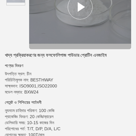
খাদ্য প্রক্রিয়াকরণের জন্য ফসফোলিপাজ পাউডার প্রোটিন এনজাইম
পণ্যের বিবরণ
উৎপত্তি স্থল: চীন
পরিচিতিমুলক নাম: BESTHWAY
সাক্ষ্যদান: ISO9001,ISO22000
মডেল নম্বার: BXW24
পেমেন্ট ও শিপিংয়ের শর্তাবলী
ন্যূনতম চাহিদার পরিমাণ: 100 কেজি
প্যাকেজিং বিবরণ: 20 কেজি/ব্যারেল
ডেলিভারি সময়: 10-15 কাজের দিন
পরিশোধের শর্ত: T/T, D/P, D/A, L/C
যোগানের ক্ষমতা: 100T/মাস