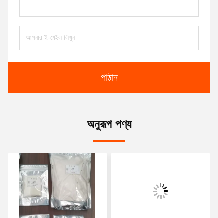
পাঠান
অনুরূপ পণ্য