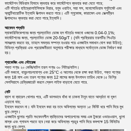
ফার্মেটেশন মিডিয়াম হিসাবে ব্যবহার করে ফার্মেটেশনে ব্যবহার করা যেতে পারে;
এটি স্টার্চের হাইড্রোলাইসিসকে বিয়ার, হলুদ ওয়াইন, সয়া সস, মনোসোডিয়াম গ্লুটামেট এবং
অ্যান্টিবায়োটিক ইত্যাদি উত্পাদন করতে পারে। এটি গ্লুকোজ, কারামেল এবং ডেক্সট্রিন
উত্পাদনেও ব্যবহার করা যেতে পারে,ইত্যাদি।
আবেদন পদ্ধতি
স্যাকারিফিকেশনের জন্য প্রস্তাবিত ডোজ হল স্টার্চের শুকনো ওজনের 0.04-0.1%;
ফার্মেটেশনের জন্য, প্রস্তাবিত ডোজ 20-50g/T। (যদি প্রক্রিয়ায় তরলটির পিএইচ
সামঞ্জস্য করতে হয়, তাহলে সমন্বয় সম্পন্ন হওয়ার পরে এনজাইম সমাধান যোগ করা উচিত);
বিভিন্ন প্রক্রিয়া এবং প্রয়োজনীয়তা অনুসারে পরীক্ষার মাধ্যমে সর্বোত্তম ডোজ নির্ধারণ করা
হয়।
প্যাকেজিং এবং স্টোরেজ
শক্ত পণ্যঃ ২০ কেজি/বাটল তরল পণ্যঃ ৩০ লিটার/বাটল।
এটি শুকনো, বায়ুচলাচলযোগ্য এবং 25°C এ আলোর থেকে রক্ষা করা উচিত, শক্ত পণ্যের
জন্য 18 মাস এবং তরল পণ্যের জন্য 12 মাসের জন্য উৎপাদন তারিখ থেকে।৫ ডিগ্রি
সেলসিয়াসে রেফ্রিজারেট করলে স্কেল লাইফ বাড়ানো যেতে পারে.
নোট
ব্যাগ বা ব্যারেল খোলার পরে, এটি ভালভাবে বাঁধা বা ঢাকনা টানুন যাতে আর্দ্রতা বা দূষণ
এড়ানো যায়;
ইনহেল করবেন না। যদি ইনহেল করা হয় তবে অবিলম্বে অন্তত ১৫ মিনিট ধরে পানি দিয়ে মুখ
ধুয়ে ফেলুন।
এনজাইম ধুলোর প্রতি সংবেদনশীল ব্যক্তিদের অপারেশনের সময় এক টুকরো ওভারওয়াল, ধুলো
মাস্ক এবং গ্লাভস পরতে হবে।দয়া করে অবিলম্বে প্রচুর পানি দিয়ে কমপক্ষে 15 মিনিটের
জন্য ধুয়ে ফেলুন.