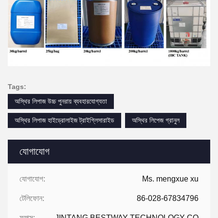
Tags:
অস্থির লিপাজ উচ্চ পুনরায় ব্যবহারযোগ্যতা
অস্থির লিপাজ হাইড্রোলাইজ ট্রাইগ্লিসারাইড
অস্থির লিপেজ গ্রানুল
যোগাযোগ
যোগাযোগ:
Ms. mengxue xu
টেলিফোন:
86-028-67834796
ফ্যাক্স:
JINTANG BESTWAY TECHNOLOGY CO