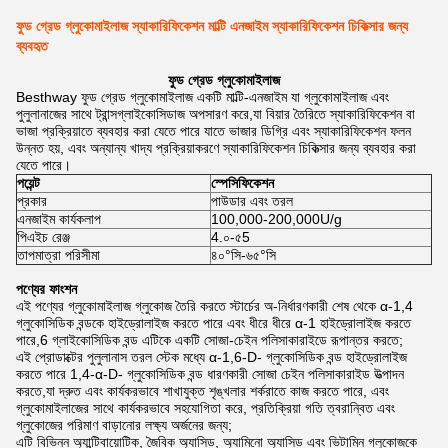
ফুড গ্রেড গ্লুকোমাইলাজ স্যাকারিফিকেশন মাল্টি এনজাইম স্যাকারিফিকেশন চিকিত্সার জন্য
ব্যবহৃত
ফুড গ্রেড গ্লুকোমাইলাজ
Besthway ফুড গ্রেড গ্লুকোমাইলাজ একটি মাল্টি-এনজাইম যা গ্লুকোমাইলাজ এবং
পুলুলানাজের সাথে ট্রান্সগ্লাইকোসিডাজ অপসারণ করে,যা বিয়ার তৈরিতে স্যাকারিফিকেশন বা
ভাজা প্রক্রিয়াতে ব্যবহার করা যেতে পারে যাতে ভাজার ডিগ্রি এবং স্যাকারিফিকেশন ফলন
উন্নত হয়, এবং অন্যান্য খাদ্য প্রক্রিয়াকরণে স্যাকারিফিকেশন চিকিত্সার জন্য ব্যবহার করা
যেতে পারে।
পয়েন্ট
স্পেসিফিকেশন
প্রকার
পাউডার এবং তরল
এনজাইম কার্যকলাপ
100,000-200,000U/g
পিএইচ রেঞ্জ
4.০-৫5
তাপমাত্রা পরিসীমা
৪০°সি-৬৫°সি
পণ্যের ফাংশন
এই পণ্যের গ্লুকোমাইলাজ গ্লুকোজ তৈরি করতে স্টার্চের অ-নির্ধারণকারী শেষ থেকে α-1,4
গ্লুকোসিডিক বন্ডকে হাইড্রোলাইজ করতে পারে এবং ধীরে ধীরে α-1 হাইড্রোলাইজ করতে
পারে,6 গ্লাইকোসিডিক বন্ড এটিকে একটি সোজা-চেইন পলিসাকারাইডে রূপান্তর করতে;
এই প্রোডাক্টের পুলুলানাস তরল স্টেক মধ্যে α-1,6-D- গ্লুকোসিডিক বন্ড হাইড্রোলাইজ
করতে পারে 1,4-α-D- গ্লুকোসিডিক বন্ড ধারণকারী সোজা চেইন পলিসাকারাইড উত্পাদন
করতে,যা দ্রুত এবং কার্যকরভাবে শাখাযুক্ত শৃঙ্খলার শর্করাতে কাজ করতে পারে, এবং
গ্লুকোমাইলাজের সাথে কার্যকরভাবে সহযোগিতা করে, প্রতিক্রিয়া গতি ত্বরান্বিত এবং
গ্লুকোজের পরিমাণ বাড়ানোর লক্ষ্য অর্জনের জন্য;
এটি বিভিন্ন অ্যান্টিবায়োটিক, জৈবিক অ্যাসিড, অ্যামিনো অ্যাসিড এবং ভিটামিন গ্লুকোজকে