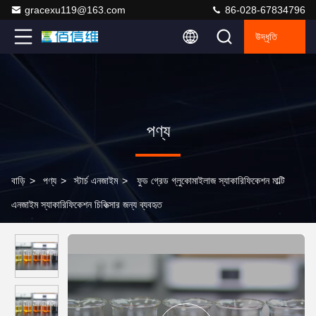
gracexu119@163.com
86-028-67834796
উদ্ধৃতি
পণ্য
বাড়ি
>
পণ্য
>
স্টার্চ এনজাইম
>
ফুড গ্রেড গ্লুকোমাইলাজ স্যাকারিফিকেশন মাল্টি
এনজাইম স্যাকারিফিকেশন চিকিত্সার জন্য ব্যবহৃত