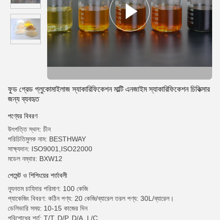
ফুড গ্রেড গ্লুকোমাইলাজ স্যাকারিফিকেশন মাল্টি এনজাইম স্যাকারিফিকেশন চিকিত্সার
জন্য ব্যবহৃত
পণ্যের বিবরণ
উৎপত্তি স্থল: চীন
পরিচিতিমুলক নাম: BESTHWAY
সাক্ষ্যদান: ISO9001,ISO22000
মডেল নম্বার: BXW12
পেমেন্ট ও শিপিংয়ের শর্তাবলী
ন্যূনতম চাহিদার পরিমাণ: 100 কেজি
প্যাকেজিং বিবরণ: কঠিন পণ্য: 20 কেজি/ব্যারেল তরল পণ্য: 30L/ব্যারেল।
ডেলিভারি সময়: 10-15 কাজের দিন
পরিশোধের শর্ত: T/T, D/P, D/A, L/C