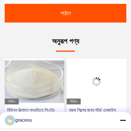
পাঠান
অনুরূপ পণ্য
ভিডিও
ভিডিও
বিভিন্ন উত্পাদন পদ্ধতিতে পিএইচ
ময়দা শিল্পের জন্য স্টার্চ এনজাইম
পরিসীমা 4.5-6.5 এর জন্য পাউডার
পিএইচ পরিসীমা 4.5-6.5 এবং
gracexu
অ্যামিলোলাইটিক এনজাইম
পরীক্ষামূলকভাবে সর্বোত্তম ডোজ