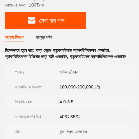
যোগানের ক্ষমতা: 100T/মাস
সেরা দাম পান
পণ্যের বিবরণ
পণ্যের বর্ণনা
বিশেষভাবে তুলে ধরা:
খাদ্য গ্রেড গ্লুকোমাইলাজ স্যাকারিফিকেশন এনজাইম
,
স্যাকারিফিকেশন চিকিত্সার জন্য মাল্টি এনজাইম
,
গ্লুকোমাইলেজ স্যাকারিফিকেশন এনজাইম
প্রকার:
পাউডার/তরল
এনজাইম কার্যকলাপ:
100,000-200,000U/g
পিএইচ রেঞ্জ:
4.0-5.5
তাপমাত্রা পরিসীমা:
40℃-65℃
নাম:
ফুড গ্রেড এনজাইম