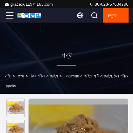
gracexu119@163.com
86-028-67834796
উদ্ধৃতি
পণ্য
বাড়ি
>
পণ্য
>
জৈব শক্তি এনজাইম
>
বায়োগ্যাস এনজাইম, মাল্টি এনজাইম, জৈব শক্তি
এনজাইম