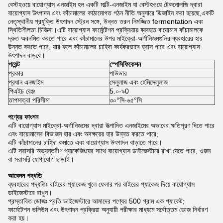
বেস্টহওয়ে বায়োগ্যাস এনজাইম হল একটি মাল্টি-এনজাইম যা বেস্টহওয়ে টেকনোলজি দ্বারা
বায়োগ্যাস উৎপাদন এবং কাঁচামালের কাঠামোগত গঠন নীতি অনুসারে ডিজাইন করা হয়েছে,একটি
নেতৃস্থানীয় প্রযুক্তি উৎপাদন স্ট্রেন সঙ্গে, উন্নত তরল নিমজ্জিত fermentation এবং
স্থিতিশীলতা চিকিত্সা।এটি বায়োগ্যাস ফার্মেন্টেশন প্রক্রিয়ায় ব্যবহৃত বায়োমাস কাঁচামালকে
দ্রুত অবনমিত করতে পারে এবং কাঁচামালের উপর মাইক্রো-অর্গানিজমগুলির ব্যবহারের হার
উন্নত করতে পারে, যার ফলে কাঁচামালের চাহিদা কার্যকরভাবে হ্রাস পাবে এবং বায়োগ্যাস
উৎপাদন বাড়বে।
পয়েন্ট
স্পেসিফিকেশন
প্রকার
পাউডার
প্রধান এনজাইম
সেলুলাজ এবং হেমিসেলুলাজ
পিএইচ রেঞ্জ
5.০-৯0
তাপমাত্রা পরিসীমা
৩০°সি-৬৫°সি
পণ্যের ফাংশন
এটি বায়োগ্যাস মাইক্রো-অর্গানিজমের দ্বারা উত্পাদিত এনজাইমের অভাবের ক্ষতিপূরণ দিতে পারে
এবং বায়োমাসের বিভাজন হার এবং অবক্ষয়ের হার উন্নত করতে পারে;
এটি কাঁচামালের চাহিদা কমাতে এবং বায়োগ্যাস উৎপাদন বাড়াতে পারে।
এটি সরাসরি অভ্যন্তরীণ প্যাকেজিংয়ের সাথে বায়োগ্যাস ডাইজেস্টারে রাখা যেতে পারে, ওজন
বা সরাসরি যোগাযোগ ছাড়াই।
আবেদন পদ্ধতি
ব্যবহারের পদ্ধতিঃ বাইরের প্যাকেজ খুলে ফেলার পর বাইরের প্যাকেজ দিয়ে বায়োগ্যাস
ডাইজেস্টারে রাখুন।
প্রস্তাবিত ডোজঃ প্রতি ডাইজেস্টারে আমাদের পণ্যের 500 গ্রাম এক প্যাকেট;
ফার্মেটেশন ভলিউম এবং উৎপাদন প্রক্রিয়া অনুযায়ী পরীক্ষার মাধ্যমে সর্বোত্তম ডোজ নির্ধারণ
করা হয়।