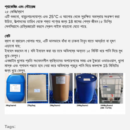
প্যাকেজিং এবং স্টোরেজ
২৫ কেজি/ব্যাগ
এটি শুকনো, বায়ুচলাচলযোগ্য এবং 25°C এ আলোর থেকে সুরক্ষিত অবস্থায় সংরক্ষণ করা
উচিত, উত্পাদনের তারিখ থেকে শক্ত পণ্যের জন্য 18 মাসের শেল্ফ জীবন।৫ ডিগ্রি
সেলসিয়াসে রেফ্রিজারেট করলে স্কেল লাইফ বাড়ানো যেতে পারে.
নোট
ব্যাগ বা ব্যারেল খোলার পরে, এটি ভালভাবে বাঁধা বা ঢাকনা টানুন যাতে আর্দ্রতা বা দূষণ
এড়ানো যায়;
ইনহেল করবেন না। যদি ইনহেল করা হয় তবে অবিলম্বে অন্তত ১৫ মিনিট ধরে পানি দিয়ে মুখ
ধুয়ে ফেলুন।
এনজাইম ধুলোর প্রতি সংবেদনশীল ব্যক্তিদের অপারেশনের সময় এক টুকরো ওভারওয়াল, ধুলো
মাস্ক এবং গ্লাভস পরতে হবে।দয়া করে অবিলম্বে প্রচুর পানি দিয়ে কমপক্ষে 15 মিনিটের
জন্য ধুয়ে ফেলুন.
Tags: