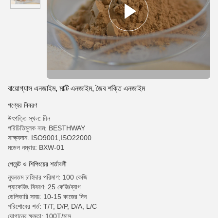
বায়োগ্যাস এনজাইম, মাল্টি এনজাইম, জৈব শক্তি এনজাইম
পণ্যের বিবরণ
উৎপত্তি স্থল: চীন
পরিচিতিমুলক নাম: BESTHWAY
সাক্ষ্যদান: ISO9001,ISO22000
মডেল নম্বার: BXW-01
পেমেন্ট ও শিপিংয়ের শর্তাবলী
ন্যূনতম চাহিদার পরিমাণ: 100 কেজি
প্যাকেজিং বিবরণ: 25 কেজি/ব্যাগ
ডেলিভারি সময়: 10-15 কাজের দিন
পরিশোধের শর্ত: T/T, D/P, D/A, L/C
যোগানের ক্ষমতা: 100T/মাস