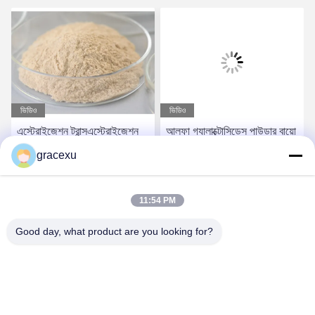
ভিডিও
ভিডিও
এস্টেরাইজেশন ট্রান্সএস্টেরাইজেশন
আলফা গ্যালাক্টোসিডেস পাউডার বায়ো
লিপাজ পাউডার বায়োএনার্জি এনজাইম
এনজাইমস ফর ওয়াশিং ট্রিটমেন্ট ফুড
gracexu
পিএইচ রেঞ্জ ২.৫-১১।5
গ্রেড
সেরা দাম পান
সেরা দাম পান
11:54 PM
Good day, what product are you looking for?
Jintang Bestway Technology Co., Ltd.