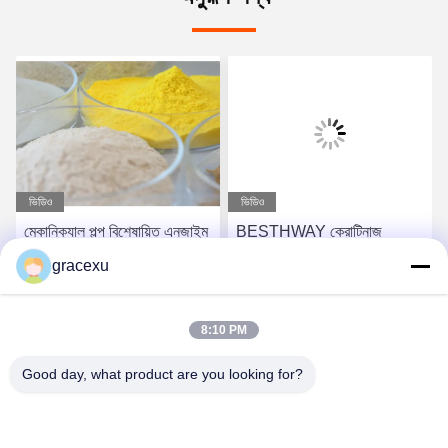
ভিডিও
ভিডিও
মেকানিক্যাল পল্প বিশেষায়িত এনজাইম
BESTHWAY কেরাটিনাজ
পাউডার এবং তরল ISO9001
ইন্ডাস্ট্রিয়াল এনজাইম পাউডার
gracexu
10000-200000U/g
সেরা দাম পান
সেরা দাম পান
8:10 PM
Good day, what product are you looking for?