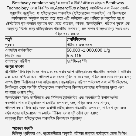
Besthway catalase আধুনিক জেনেটিক ইঞ্জিনিয়ারিংয়ের মাধ্যমে Besthway
Technology দ্বারা বিকশিত হয়,
Aspergillus niger
) ফার্মেটেশন এবং উন্নত পোস্ট-
প্রসেসিং প্রযুক্তি, যা হাইড্রোজেন পারক্সাইড (হাইড্রোজেন পারক্সাইড) এর বিভাজনকে
কার্যকরভাবে অনুঘটক করতে পারে যাতে এটি অক্সিজেন এবং পানিতে রূপান্তরিত হয়,যা
টেক্সটাইলে ব্যাপকভাবে ব্যবহার করা যেতে পারেজল, কাগজ, ইলেকট্রনিক্স, পরিবেশ সুরক্ষা এবং
অন্যান্য শিল্পের জন্য হাইড্রোজেন পারক্সাইড অপসারণ, জল সম্পদ উল্লেখযোগ্য সঞ্চয় এবং
শক্তি খরচ কমাতে।
পয়েন্ট
স্পেসিফিকেশন
প্রকার
পাউডার এবং তরল
এনজাইম কার্যকারিতা
50,000 -1,000,000 U/g
পিএইচ রেঞ্জ
5.5-115
তাপমাত্রা পরিসীমা
২৫°সি-৬৫°সি
পণ্যের ফাংশন
টেক্সটাইল শিল্পঃ ব্লিচিংয়ের পরে এবং রঙ করার আগে হাইড্রোজেন পারক্সাইড অপসারণ, ফাইবার
এবং রঙের ক্ষতি না করে, পরিবেশ এবং রঙকে দূষিত না করে জল, শক্তি এবং সময় সাশ্রয় করে;
কাগজ শিল্পঃ ব্লিচিংয়ের সময় হাইড্রোজেন পারক্সাইডের পরিমাণ পর্যবেক্ষণ এবং অপ্টিমাইজেশন,
ব্লিচিংয়ের শেষে অবশিষ্ট হাইড্রোজেন পারক্সাইডের বিভাজন;কাগজের ফাইবারের দৃঢ়তা এবং
কাগজের গুণমান বৃদ্ধি;
ইলেকট্রনিক্স শিল্পঃ জার্মানিয়াম এবং সিলিকন ট্রানজিস্টর এবং অর্ধপরিবাহী উপাদানগুলির
ক্ষয়ক্ষতির পরে হাইড্রোজেন পারক্সাইড অপসারণ, জল, শক্তি এবং সময় সাশ্রয়;
পরিবেশ রক্ষার শিল্পঃ বর্জ্য জলে অবশিষ্ট হাইড্রোজেন পারক্সাইড অপসারণ, পরিবেশ দূষণ এবং
বর্জ্য জলের হাইড্রোজেন পারক্সাইড চিকিত্সা দ্বারা সৃষ্ট গৌণ দূষণ হ্রাস;
অন্যান্য শিল্পে হাইড্রোজেন পারক্সাইড বিভাজনও প্রযোজ্য।
আবেদন পদ্ধতি
বিভিন্ন প্রক্রিয়া এবং প্রয়োজনীয়তা অনুযায়ী পরীক্ষার মাধ্যমে সর্বোত্তম ডোজ নির্ধারণ