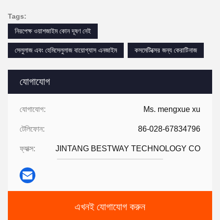
Tags:
নিরপেক্ষ ওয়াশজাইম কোন দূষণ নেই
সেলুলাজ এবং হেমিসেলুলাজ বায়োগ্যাস এনজাইম
কসমেটিক্সের জন্য কেরাটিনাজ
যোগাযোগ
যোগাযোগ:
Ms. mengxue xu
টেলিফোন:
86-028-67834796
ফ্যাক্স:
JINTANG BESTWAY TECHNOLOGY CO
এখনই যোগাযোগ করুন