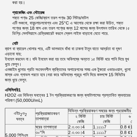
করা হয়।
প্যাকেজিং এবং স্টোরেজ
শক্ত পণ্যঃ 25 কেজি/ব্যাগ তরল পণ্যঃ 30 লিটার/বাটল
এটি শুকনো, বায়ুচলাচলযোগ্য এবং 25°C এ আলোর থেকে রক্ষা করা উচিত, শক্ত
পণ্যের জন্য 18 মাস এবং তরল পণ্যের জন্য 12 মাসের জন্য উৎপাদন তারিখ থেকে।৫
ডিগ্রি সেলসিয়াসে রেফ্রিজারেট করলে স্কেল লাইফ বাড়ানো যেতে পারে.
নোট
ব্যাগ বা ব্যারেল খোলার পরে, এটি ভালভাবে বাঁধা বা ঢাকনা টানুন যাতে আর্দ্রতা বা দূষণ
এড়ানো যায়;
ইনহেল করবেন না। যদি ইনহেল করা হয় তবে অবিলম্বে অন্তত ১৫ মিনিট ধরে পানি দিয়ে মুখ
ধুয়ে ফেলুন।
এনজাইম ধুলোর প্রতি সংবেদনশীল ব্যক্তিদের অপারেশনের সময় এক টুকরো ওভারওয়াল, ধুলো
মাস্ক এবং গ্লাভস পরতে হবে।দয়া করে অবিলম্বে প্রচুর পানি দিয়ে কমপক্ষে 15 মিনিটের
জন্য ধুয়ে ফেলুন.
এ
সিসিসরি
1
H2O2 এর বিভিন্ন ঘনত্বের 1 টন প্রক্রিয়াকরণের জন্য ক্যাটালাসের প্রস্তাবিত ব্যবহারের
পরিমাণ (50,000U/mL)
বিভিন্ন প্রক্রিয়াকরণ সময়ের জন্য প্রয়োজনীয় এ
এইচ
ও
প্রক্রিয়াজাতকরণ
2
2
২ মিনিট
চার মিনিট
৬ মিন
তাপমাত্রা
ঘনত্ব
কেজি
কেজি
কেজ
ঘরের তাপমাত্রা
2.৩.৩৩।4
1.১১১১7
0.8 ¢1.1
৩০°সি
2.৩.৩৩।4
1.১১১১7
0.8 ¢1.1
5,000 পিপিএম