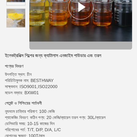
ইলেকট্রনিক্স শিল্পের জন্য ক্যাটালাস এনজাইম পাউডার এবং তরল
পণ্যের বিবরণ
উৎপত্তি স্থল: চীন
পরিচিতিমুলক নাম: BESTHWAY
সাক্ষ্যদান: ISO9001,ISO22000
মডেল নম্বার: BXW01
পেমেন্ট ও শিপিংয়ের শর্তাবলী
ন্যূনতম চাহিদার পরিমাণ: 100 কেজি
প্যাকেজিং বিবরণ: কঠিন পণ্য: 20 কেজি/ব্যারেল তরল পণ্য: 30L/ব্যারেল
ডেলিভারি সময়: 10-15 কাজের দিন
পরিশোধের শর্ত: T/T, D/P, D/A, L/C
যোগানের ক্ষমতা: 100T/মাস