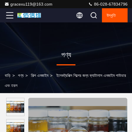
gracexu119@163.com
86-028-67834796
উদ্ধৃতি
পণ্য
বাড়ি
>
পণ্য
>
শিল্প এনজাইম
>
ইলেকট্রনিক্স শিল্পের জন্য ক্যাটালাস এনজাইম পাউডার
এবং তরল