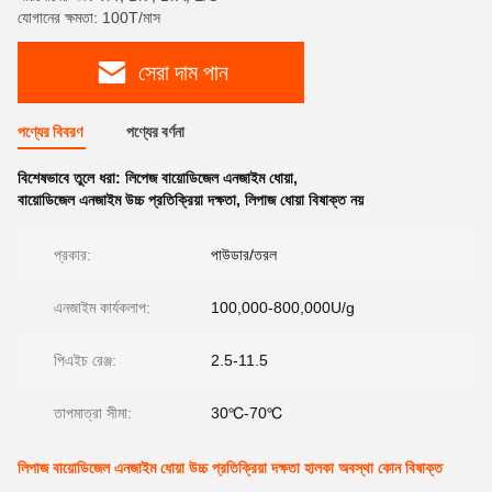
যোগানের ক্ষমতা: 100T/মাস
সেরা দাম পান
পণ্যের বিবরণ
পণ্যের বর্ণনা
বিশেষভাবে তুলে ধরা:
লিপেজ বায়োডিজেল এনজাইম ধোয়া
,
বায়োডিজেল এনজাইম উচ্চ প্রতিক্রিয়া দক্ষতা
,
লিপাজ ধোয়া বিষাক্ত নয়
প্রকার:
পাউডার/তরল
এনজাইম কার্যকলাপ:
100,000-800,000U/g
পিএইচ রেঞ্জ:
2.5-11.5
তাপমাত্রা সীমা:
30℃-70℃
লিপাজ বায়োডিজেল এনজাইম ধোয়া উচ্চ প্রতিক্রিয়া দক্ষতা হালকা অবস্থা কোন বিষাক্ত