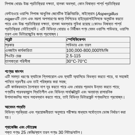
লিপাজ ধোয়াঃ উচ্চ প্রতিক্রিয়া দক্ষতা, হালকা অবস্থা, কোন বিষাক্ত পার্শ্ব প্রতিক্রিয়া
বেস্টহওয়ে ওয়াশিং লিপাজ আধুনিক জেনেটিক ইঞ্জিনিয়ারিং, মাইক্রোব (
Aspergillus
niger
এটি তেল এবং ময়লা অপসারণের জন্য লিপিডের হাইড্রোলাইসিসকে অনুঘটক করতে
পারে এবং উচ্চ প্রতিক্রিয়া দক্ষতা, হালকা অবস্থার সুবিধা রয়েছে।কোনও বিষাক্ত পার্শ্ব
প্রতিক্রিয়া নেইইত্যাদি। এটি বিভিন্ন ধোয়ার ও নির্বীজন পণ্য যেমন ওয়াশিং পাউডার, ওয়াশিং
তরল এবং ডিটারজেন্টের জন্য প্রযোজ্য।
পয়েন্ট
স্পেসিফিকেশন
প্রকার
পাউডার এবং তরল
এনজাইম কার্যকারিতা
100,000-800,000ইউ/জি
পিএইচ রেঞ্জ
2.5-115
তাপমাত্রা পরিসীমা
30°C-70°C
পণ্যের ফাংশন
এটি সমস্ত ধরণের ফ্যাটকে গ্লিসারোল এবং ফ্যাটি অ্যাসিডে বিভক্ত করতে পারে, যা সহজেই
পানিতে দ্রবণীয় এবং তাই পরিষ্কার করা সহজ;
এটি কার্যকরভাবে তৈলাক্ত দাগ দূর করতে পারে এবং ধোয়ার প্রভাব উন্নত করতে পারে;
পণ্যটির পারফরম্যান্স স্থিতিশীল এবং বিভিন্ন সার্ফ্যাক্ট্যান্ট এবং অন্যান্য রাসায়নিক
উপাদানগুলির সাথে সহাবস্থান করতে পারে, তাই বিভিন্ন ডিটারজেন্ট পণ্যগুলিতে প্রযোজ্য।
আবেদন পদ্ধতি
বিভিন্ন প্রক্রিয়া এবং প্রয়োজনীয়তা অনুসারে পরীক্ষার মাধ্যমে সর্বোত্তম ডোজ নির্ধারণ করা
হয়।
প্যাকেজিং এবং স্টোরেজ
শক্ত পণ্যঃ 25 কেজি/ব্যাগ তরল পণ্যঃ 30 লিটার/বাটল।