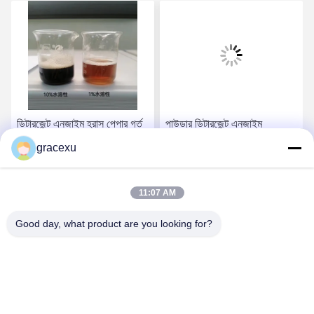
ডিটারজেন্ট এনজাইম হ্রাস পেপার গর্ত
পাউডার ডিটারজেন্ট এনজাইম
এবং ডাউনটাইম পরিষ্কার 45
ইন্ডাস্ট্রিয়াল গ্রেড শ্রেণীবিভাগের
gracexu
মিনিটেরও বেশি সময় কাজ সময়
দ্রষ্টব্য শ্বাসকষ্ট এড়ানো
সেরা দাম পান
সেরা দাম পান
11:07 AM
Good day, what product are you looking for?
Jintang Bestway Technology Co., Ltd.