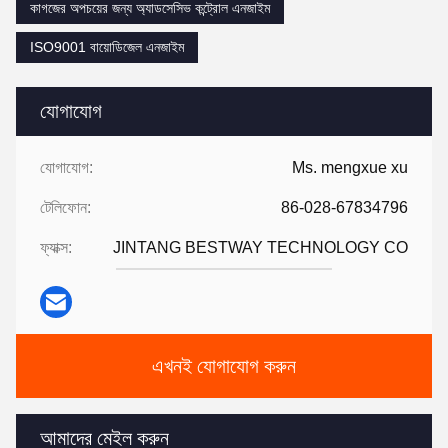
কাগজের অপচয়ের জন্য অ্যাডসেসিভ কন্ট্রোল এনজাইম
ISO9001 বায়োডিজেল এনজাইম
যোগাযোগ
যোগাযোগ:
Ms. mengxue xu
টেলিফোন:
86-028-67834796
ফ্যাক্স:
JINTANG BESTWAY TECHNOLOGY CO
এখনই যোগাযোগ করুন
আমাদের মেইল করুন