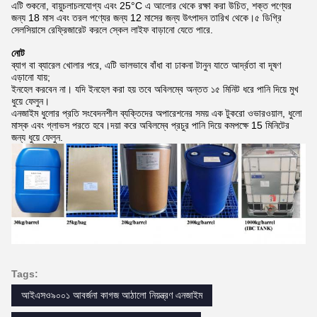
এটি শুকনো, বায়ুচলাচলযোগ্য এবং 25°C এ আলোর থেকে রক্ষা করা উচিত, শক্ত পণ্যের
জন্য 18 মাস এবং তরল পণ্যের জন্য 12 মাসের জন্য উৎপাদন তারিখ থেকে।৫ ডিগ্রি
সেলসিয়াসে রেফ্রিজারেট করলে স্কেল লাইফ বাড়ানো যেতে পারে.
নোট
ব্যাগ বা ব্যারেল খোলার পরে, এটি ভালভাবে বাঁধা বা ঢাকনা টানুন যাতে আর্দ্রতা বা দূষণ
এড়ানো যায়;
ইনহেল করবেন না। যদি ইনহেল করা হয় তবে অবিলম্বে অন্তত ১৫ মিনিট ধরে পানি দিয়ে মুখ
ধুয়ে ফেলুন।
এনজাইম ধুলোর প্রতি সংবেদনশীল ব্যক্তিদের অপারেশনের সময় এক টুকরো ওভারওয়াল, ধুলো
মাস্ক এবং গ্লাভস পরতে হবে।দয়া করে অবিলম্বে প্রচুর পানি দিয়ে কমপক্ষে 15 মিনিটের
জন্য ধুয়ে ফেলুন.
Tags:
আইএসও৯০০১ আবর্জনা কাগজ আঠালো নিয়ন্ত্রণ এনজাইম