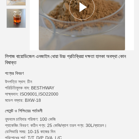
লিপাজ বায়োডিজেল এনজাইম ধোয়া উচ্চ প্রতিক্রিয়া দক্ষতা হালকা অবস্থা কোন
বিষাক্ত
পণ্যের বিবরণ
উৎপত্তি স্থল: চীন
পরিচিতিমুলক নাম: BESTHWAY
সাক্ষ্যদান: ISO9001,ISO22000
মডেল নম্বার: BXW-18
পেমেন্ট ও শিপিংয়ের শর্তাবলী
ন্যূনতম চাহিদার পরিমাণ: 100 কেজি
প্যাকেজিং বিবরণ: কঠিন পণ্য: 25 কেজি/ব্যাগ তরল পণ্য: 30L/ব্যারেল।
ডেলিভারি সময়: 10-15 কাজের দিন
পরিশোধের শর্ত: T/T, D/P, D/A, L/C