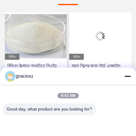
ভিডিও
ভিডিও
বিভিন্ন উত্পাদন পদ্ধতিতে পিএইচ
ময়দা শিল্পের জন্য স্টার্চ এনজাইম
পরিসীমা 4.5-6.5 এর জন্য পাউডার
পিএইচ পরিসীমা 4.5-6.5 এবং
gracexu
অ্যামিলোলাইটিক এনজাইম
পরীক্ষামূলকভাবে সর্বোত্তম ডোজ
নির্ধারিত
সেরা দাম পান
সেরা দাম পান
8:43 AM
Good day, what product are you looking for?