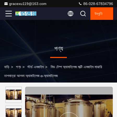
gracexu119@163.com
86-028-67834796
উদ্ধৃতি
পণ্য
বাড়ি
>
পণ্য
>
স্টার্চ এনজাইম
>
মিড টেম্প অ্যামাইলেজ মাল্টি এনজাইম মাঝারি
তাপমাত্রা আলফা অ্যামাইলেজ α-অ্যামাইলেজ