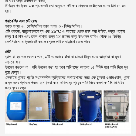
মিনিটের জন্য তরলীকরণ করুন;
বিভিন্ন প্রক্রিয়া এবং প্রয়োজনীয়তা অনুসারে পরীক্ষার মাধ্যমে সর্বোত্তম ডোজ নির্ধারণ করা
হয়।
প্যাকেজিং এবং স্টোরেজ
শক্ত পণ্যঃ ২০ কেজি/বাটল তরল পণ্যঃ ৩০ লিটার/বাটল।
এটি শুকনো, বায়ুচলাচলযোগ্য এবং 25°C এ আলোর থেকে রক্ষা করা উচিত, শক্ত পণ্যের
জন্য 18 মাস এবং তরল পণ্যের জন্য 12 মাসের জন্য উৎপাদন তারিখ থেকে।৫ ডিগ্রি
সেলসিয়াসে রেফ্রিজারেট করলে স্কেল লাইফ বাড়ানো যেতে পারে.
নোট
ব্যাগ বা ব্যারেল খোলার পরে, এটি ভালভাবে বাঁধা বা ঢাকনা টানুন যাতে আর্দ্রতা বা দূষণ
এড়ানো যায়;
ইনহেল করবেন না। যদি ইনহেল করা হয় তবে অবিলম্বে অন্তত ১৫ মিনিট ধরে পানি দিয়ে মুখ
ধুয়ে ফেলুন।
এনজাইম ধুলোর প্রতি সংবেদনশীল ব্যক্তিদের অপারেশনের সময় এক টুকরো ওভারওয়াল, ধুলো
মাস্ক এবং গ্লাভস পরতে হবে।দয়া করে অবিলম্বে প্রচুর পানি দিয়ে কমপক্ষে 15 মিনিটের
জন্য ধুয়ে ফেলুন.