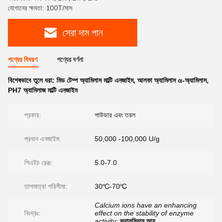
যোগানের ক্ষমতা: 100T/মাস
সেরা দাম পান
পণ্যের বিবরণ
পণ্যের বর্ণনা
বিশেষভাবে তুলে ধরা:
মিড টেম্প অ্যামিলাস মাল্টি এনজাইম
,
আলফা অ্যামিলাস α-অ্যামিলাস
,
PH7 অ্যামিলাজ মাল্টি এনজাইম
প্রকার:
পাউডার এবং তরল
প্রধান এনজাইম:
50,000 -100,000 U/g
পিএইচ রেঞ্জ:
5.0-7.0
তাপমাত্রা পরিসীমা:
30℃-70℃
Calcium ions have an enhancing
বিঃদ্রঃ:
effect on the stability of enzyme
activity;
ক্যালসিয়াম আয়