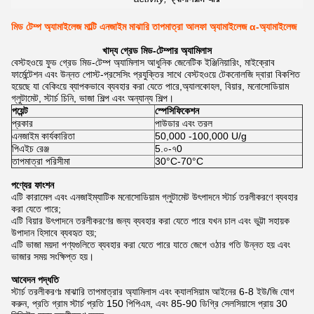
মিড টেম্প অ্যামাইলেজ মাল্টি এনজাইম মাঝারি তাপমাত্রা আলফা অ্যামাইলেজ α-অ্যামাইলেজ
খাদ্য গ্রেড মিড-টেম্পার অ্যামিলাস
বেস্টহওয়ে ফুড গ্রেড মিড-টেম্প অ্যামিলাস আধুনিক জেনেটিক ইঞ্জিনিয়ারিং, মাইক্রোব
ফার্মেন্টেশন এবং উন্নত পোস্ট-প্রসেসিং প্রযুক্তির সাথে বেস্টহওয়ে টেকনোলজি দ্বারা বিকশিত
হয়েছে যা বেকিংয়ে ব্যাপকভাবে ব্যবহার করা যেতে পারে,অ্যালকোহল, বিয়ার, মনোসোডিয়াম
গ্লুটামেট, স্টার্চ চিনি, ভাজা শিল্প এবং অন্যান্য শিল্প।
পয়েন্ট
স্পেসিফিকেশন
প্রকার
পাউডার এবং তরল
এনজাইম কার্যকারিতা
50,000 -100,000 U/g
পিএইচ রেঞ্জ
5.০-৭0
তাপমাত্রা পরিসীমা
30°C-70°C
পণ্যের ফাংশন
এটি কারামেল এবং এনজাইম্যাটিক মনোসোডিয়াম গ্লুটামেট উৎপাদনে স্টার্চ তরলীকরণে ব্যবহার
করা যেতে পারে;
এটি বিয়ার উৎপাদনে তরলীকরণের জন্য ব্যবহার করা যেতে পারে যখন চাল এবং ভুট্টা সহায়ক
উপাদান হিসাবে ব্যবহৃত হয়;
এটি ভাজা ময়দা পণ্যগুলিতে ব্যবহার করা যেতে পারে যাতে জেগে ওঠার গতি উন্নত হয় এবং
ভাজার সময় সংক্ষিপ্ত হয়।
আবেদন পদ্ধতি
স্টার্চ তরলীকরণঃ মাঝারি তাপমাত্রার অ্যামিলাস এবং ক্যালসিয়াম আইনের 6-8 ইউ/জি যোগ
করুন, প্রতি গ্রাম স্টার্চ প্রতি 150 পিপিএম, এবং 85-90 ডিগ্রি সেলসিয়াসে প্রায় 30