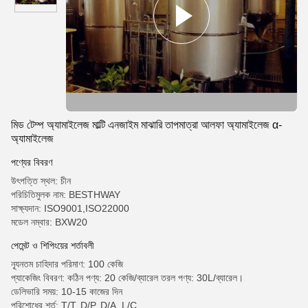
মিড টেম্প অ্যামাইলেজ মাল্টি এনজাইম মাঝারি তাপমাত্রা আলফা অ্যামাইলেজ α-
অ্যামাইলেজ
পণ্যের বিবরণ
উৎপত্তি স্থল: চীন
পরিচিতিমুলক নাম: BESTHWAY
সাক্ষ্যদান: ISO9001,ISO22000
মডেল নম্বার: BXW20
পেমেন্ট ও শিপিংয়ের শর্তাবলী
ন্যূনতম চাহিদার পরিমাণ: 100 কেজি
প্যাকেজিং বিবরণ: কঠিন পণ্য: 20 কেজি/ব্যারেল তরল পণ্য: 30L/ব্যারেল।
ডেলিভারি সময়: 10-15 কাজের দিন
পরিশোধের শর্ত: T/T, D/P, D/A, L/C