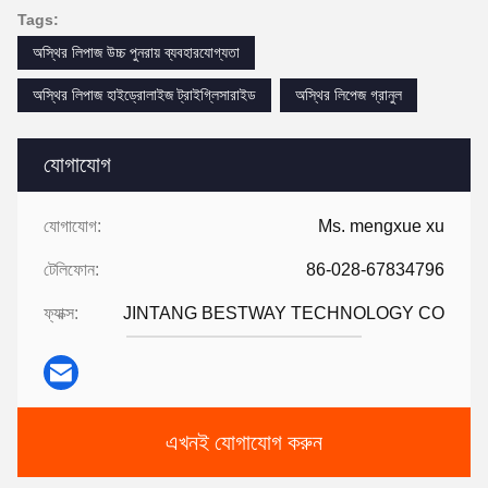
Tags:
অস্থির লিপাজ উচ্চ পুনরায় ব্যবহারযোগ্যতা
অস্থির লিপাজ হাইড্রোলাইজ ট্রাইগ্লিসারাইড
অস্থির লিপেজ গ্রানুল
যোগাযোগ
যোগাযোগ:
Ms. mengxue xu
টেলিফোন:
86-028-67834796
ফ্যাক্স:
JINTANG BESTWAY TECHNOLOGY CO
এখনই যোগাযোগ করুন