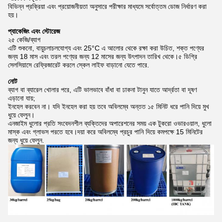
বিভিন্ন প্রক্রিয়া এবং প্রয়োজনীয়তা অনুসারে পরীক্ষার মাধ্যমে সর্বোত্তম ডোজ নির্ধারণ করা
হয়।
প্যাকেজিং এবং স্টোরেজ
২৫ কেজি/ব্যাগ
এটি শুকনো, বায়ুচলাচলযোগ্য এবং 25°C এ আলোর থেকে রক্ষা করা উচিত, শক্ত পণ্যের
জন্য 18 মাস এবং তরল পণ্যের জন্য 12 মাসের জন্য উৎপাদন তারিখ থেকে।৫ ডিগ্রি
সেলসিয়াসে রেফ্রিজারেট করলে স্কেল লাইফ বাড়ানো যেতে পারে.
নোট
ব্যাগ বা ব্যারেল খোলার পরে, এটি ভালভাবে বাঁধা বা ঢাকনা টানুন যাতে আর্দ্রতা বা দূষণ
এড়ানো যায়;
ইনহেল করবেন না। যদি ইনহেল করা হয় তবে অবিলম্বে অন্তত ১৫ মিনিট ধরে পানি দিয়ে মুখ
ধুয়ে ফেলুন।
এনজাইম ধুলোর প্রতি সংবেদনশীল ব্যক্তিদের অপারেশনের সময় এক টুকরো ওভারওয়াল, ধুলো
মাস্ক এবং গ্লাভস পরতে হবে।দয়া করে অবিলম্বে প্রচুর পানি দিয়ে কমপক্ষে 15 মিনিটের
জন্য ধুয়ে ফেলুন.