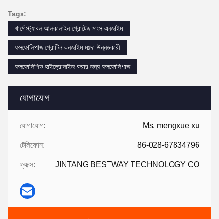
Tags:
থার্মোস্ট্যাবল আলকালাইন প্রোটেজ মাংস এনজাইম
ফসফোলিপাজ প্রোটিন এনজাইম ময়দা উন্নতকারী
ফসফোলিপিড হাইড্রোলাইজ করার জন্য ফসফোলিপাজ
যোগাযোগ
যোগাযোগ:
Ms. mengxue xu
টেলিফোন:
86-028-67834796
ফ্যাক্স:
JINTANG BESTWAY TECHNOLOGY CO