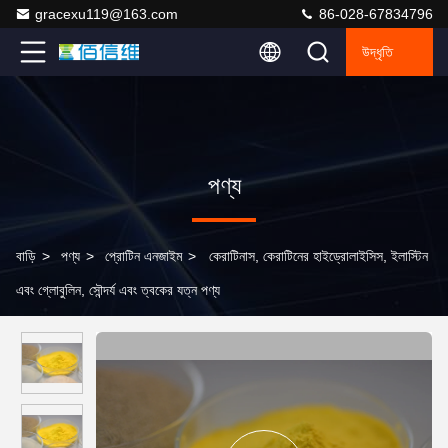
gracexu119@163.com
86-028-67834796
উদ্ধৃতি
পণ্য
বাড়ি
>
পণ্য
>
প্রোটিন এনজাইম
>
কেরাটিনাস, কেরাটিনের হাইড্রোলাইসিস, ইলাস্টিন
এবং গ্লোবুলিন, সৌন্দর্য এবং ত্বকের যত্ন পণ্য