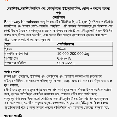
কেরাটিনাস,কেরাটিন,ইলাস্টিন এবং গ্লোবুলিনের হাইড্রোলাইসিস, সৌন্দর্য ও ত্বকের যত্নের
পণ্য
কেরাটিনাজ
Besthway Keratinase আধুনিক জেনেটিক ইঞ্জিনিয়ারিং, মাইক্রোব (
বেসিলাস সাবটিলিস
)
ফার্মেটেশন এবং উন্নত পোস্ট-প্রসেসিং প্রযুক্তি। এটি কার্যকর ডিসালফাইড বন্ড রিডাক্টাস এবং
পেপটাইড হাইড্রোলাস কার্যক্রম রয়েছে যা কার্যকরভাবে প্রোটিনের হাইড্রোলাইসিসকে উদ্দীপিত
করতে পারে,বিশেষ করে কেরাটিন, এবং অনেক শিল্প ক্ষেত্রে ব্যাপকভাবে ব্যবহার করা যেতে
পারে, যেমন চামড়া, ঔষধ, এবং প্রসাধনী।
পয়েন্ট
স্পেসিফিকেশন
প্রকার
পাউডার
এনজাইম কার্যকারিতা
10,000-200,000U/g
পিএইচ রেঞ্জ
6.৫-১০।5
তাপমাত্রা পরিসীমা
55°C-65°C
পণ্যের ফাংশন
চামড়া শিল্পঃ কেরাটিন, ইলাস্টিন এবং গ্লোবুলিন এবং অন্যান্য অমেধ্যগুলির বিশেষায়িত
হাইড্রোলাইসিস, কোলাজেনকে ক্ষতিগ্রস্ত না করে, চামড়া অপহরণ, নরমকরণ,শক্তি খরচ এবং
দূষণ কমানো;
সৌন্দর্য এবং ত্বকের যত্নের পণ্যঃ ত্বকের বাধা অতিক্রম করতে সক্রিয় উপাদানগুলিকে সহায়তা
করে, ত্বকের অতিরিক্ত কেরাটিন অপসারণ করে, ত্বকের গভীর যত্ন অর্জন করে;
অন্যান্য শিল্পঃ কেরাটিনের মতো প্রোটিনের দক্ষ হাইড্রোলাইসিস, জৈব সার উত্পাদনে ব্যবহার
করা যেতে পারে, কেরাটিনে ওষুধের অনুপ্রবেশযোগ্যতা উন্নত করে,বিভিন্ন প্রক্রিয়াকরণের
প্রয়োজনীয়তা পূরণের জন্য ত্বকের ওষুধের কার্যকারিতা এবং অন্যান্য ক্ষেত্রের উন্নতি করা.
আবেদন পদ্ধতি