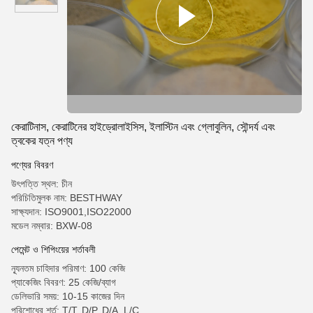
কেরাটিনাস, কেরাটিনের হাইড্রোলাইসিস, ইলাস্টিন এবং গ্লোবুলিন, সৌন্দর্য এবং
ত্বকের যত্ন পণ্য
পণ্যের বিবরণ
উৎপত্তি স্থল: চীন
পরিচিতিমুলক নাম: BESTHWAY
সাক্ষ্যদান: ISO9001,ISO22000
মডেল নম্বার: BXW-08
পেমেন্ট ও শিপিংয়ের শর্তাবলী
ন্যূনতম চাহিদার পরিমাণ: 100 কেজি
প্যাকেজিং বিবরণ: 25 কেজি/ব্যাগ
ডেলিভারি সময়: 10-15 কাজের দিন
পরিশোধের শর্ত: T/T, D/P, D/A, L/C