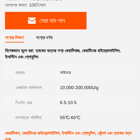
যোগানের ক্ষমতা: 100T/মাস
সেরা দাম পান
পণ্যের বিবরণ
পণ্যের বর্ণনা
বিশেষভাবে তুলে ধরা:
ত্বকের যত্নের পণ্য কেরাটিনাজ
,
কেরাটিনের হাইড্রোলাইসিস
,
ইলাস্টিন এবং গ্লোবুলিন
প্রকার:
পাউডার
এনজাইম কার্যকলাপ:
10,000-200,000U/g
পিএইচ রেঞ্জ:
6.5-10.5
তাপমাত্রা পরিসীমা:
55℃-65℃
কেরাটিনাস, কেরাটিনের হাইড্রোলাইসিস, ইলাস্টিন এবং গ্লোবুলিন, সৌন্দর্য এবং ত্বকের যত্ন
পণ্য