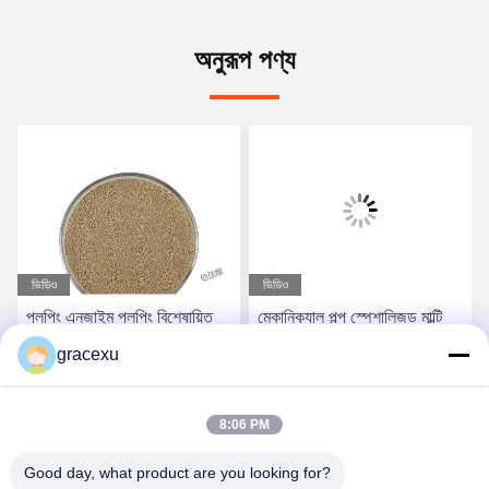
অনুরূপ পণ্য
ভিডিও
ভিডিও
পলপিং এনজাইম পলপিং বিশেষায়িত
মেকানিক্যাল পল্প স্পেশালিজড মাল্টি
এনজাইম কাগজ তৈরি পলপিং
এনজাইম পল্প লসারকে কপি করা সহজ
gracexu
করে তোলে
সেরা দাম পান
সেরা দাম পান
8:06 PM
Good day, what product are you looking for?