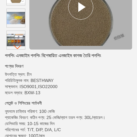
পলপিং এনজাইম পলপিং বিশেষায়িত এনজাইম কাগজ তৈরি পলপিং
পণ্যের বিবরণ
উৎপত্তি স্থল: চীন
পরিচিতিমুলক নাম: BESTHWAY
সাক্ষ্যদান: ISO9001,ISO22000
মডেল নম্বার: BXW-13
পেমেন্ট ও শিপিংয়ের শর্তাবলী
ন্যূনতম চাহিদার পরিমাণ: 100 কেজি
প্যাকেজিং বিবরণ: কঠিন পণ্য: 25 কেজি/ব্যাগ তরল পণ্য: 30L/ব্যারেল।
ডেলিভারি সময়: 10-15 কাজের দিন
পরিশোধের শর্ত: T/T, D/P, D/A, L/C
যোগানের ক্ষমতা: 100T/মাস