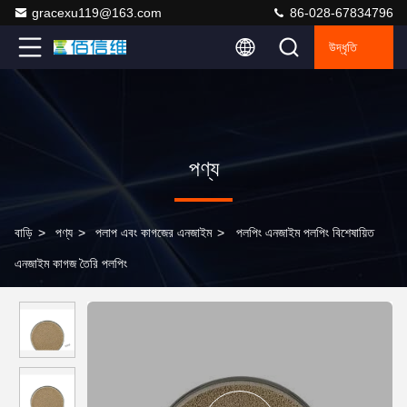
gracexu119@163.com
86-028-67834796
উদ্ধৃতি
পণ্য
বাড়ি
>
পণ্য
>
পলাপ এবং কাগজের এনজাইম
>
পলপিং এনজাইম পলপিং বিশেষায়িত
এনজাইম কাগজ তৈরি পলপিং