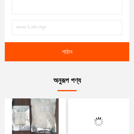
পাঠান
অনুরূপ পণ্য