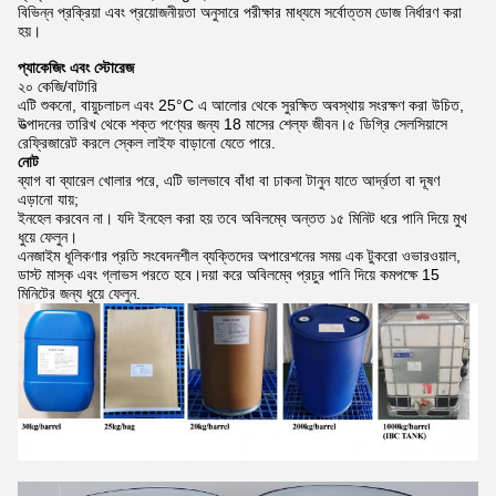
বিভিন্ন প্রক্রিয়া এবং প্রয়োজনীয়তা অনুসারে পরীক্ষার মাধ্যমে সর্বোত্তম ডোজ নির্ধারণ করা
হয়।
প্যাকেজিং এবং স্টোরেজ
২০ কেজি/বাটারি
এটি শুকনো, বায়ুচলাচল এবং 25°C এ আলোর থেকে সুরক্ষিত অবস্থায় সংরক্ষণ করা উচিত,
উত্পাদনের তারিখ থেকে শক্ত পণ্যের জন্য 18 মাসের শেল্ফ জীবন।৫ ডিগ্রি সেলসিয়াসে
রেফ্রিজারেট করলে স্কেল লাইফ বাড়ানো যেতে পারে.
নোট
ব্যাগ বা ব্যারেল খোলার পরে, এটি ভালভাবে বাঁধা বা ঢাকনা টানুন যাতে আর্দ্রতা বা দূষণ
এড়ানো যায়;
ইনহেল করবেন না। যদি ইনহেল করা হয় তবে অবিলম্বে অন্তত ১৫ মিনিট ধরে পানি দিয়ে মুখ
ধুয়ে ফেলুন।
এনজাইম ধূলিকণার প্রতি সংবেদনশীল ব্যক্তিদের অপারেশনের সময় এক টুকরো ওভারওয়াল,
ডাস্ট মাস্ক এবং গ্লাভস পরতে হবে।দয়া করে অবিলম্বে প্রচুর পানি দিয়ে কমপক্ষে 15
মিনিটের জন্য ধুয়ে ফেলুন.