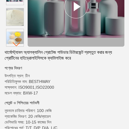
থার্মোস্ট্যাবল অ্যালক্যালিন প্রোটেজ পাউডার ডিটারজেন্ট প্রস্তুত করার জন্য
প্রোটিনের হাইড্রোলাইসিসকে ক্যাটালাইজ করে
পণ্যের বিবরণ
উৎপত্তি স্থল: চীন
পরিচিতিমুলক নাম: BESTHWAY
সাক্ষ্যদান: ISO9001,ISO22000
মডেল নম্বার: BXW-17
পেমেন্ট ও শিপিংয়ের শর্তাবলী
ন্যূনতম চাহিদার পরিমাণ: 100 কেজি
প্যাকেজিং বিবরণ: 20 কেজি/ব্যারেল
ডেলিভারি সময়: 10-15 কাজের দিন
পরিশোধের শর্ত: T/T, D/P, D/A, L/C