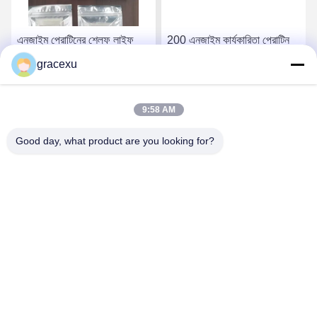
এনজাইম প্রোটিনের শেল্ফ লাইফ
200 এনজাইম কার্যকারিতা প্রোটিন
উৎপাদন তারিখ থেকে 18 মাস এবং
এনজাইম এবং মাইক্রোব ফার্মেটেশনে
gracexu
এনজাইম কার্যকারিতা 200 মাস
বর্ধিত শেল্ফ লাইফ
সেরা দাম পান
সেরা দাম পান
9:58 AM
Good day, what product are you looking for?
Jintang Bestway Technology Co., Ltd.
gracexu119@163.com
86-028-67834796
১# বিল্ডিং ১৮,২৪# জিনলে রোড, চেংদু-আবা ইনটেনসিভ ইন্ডাস্ট্রিয়াল, ডেভেলপমেন্ট
জোন, জিনটাং, চেংদু, সিচুয়ান, চীন