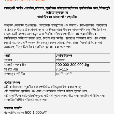
তাপস্থায়ী ক্ষারীয় প্রোটেজ,পাউডার,প্রোটিনের হাইড্রোলাইসিসকে ক্যাটালাইজ করে,ডিটারজেন্ট
তৈরিতে ব্যবহৃত হয়
থার্মোস্ট্যাবল আলকালাইন প্রোটেজ
আধুনিক জেনেটিক ইঞ্জিনিয়ারিং, মাইক্রোব ফার্মেন্টেশন এবং উন্নত পোস্ট-প্রসেসিং প্রযুক্তির
সাহায্যে বেস্টওয়ে টেকনোলজি দ্বারা বেস্টওয়ে থার্মোস্ট্যাবল আলকালাইন প্রোটেজ তৈরি করা
হয়েছে।এটি ব্যাপক তাপমাত্রা এবং পিএইচ পরিসরে প্রোটিনের হাইড্রোলাইসিসকে
কার্যকরভাবে উদ্দীপিত করতে পারে, বিশেষ করে ক্ষারীয় পরিবেশের অবস্থার সাথে খাপ খাইয়ে
নেওয়া হয়, এবং এটি অনেক শিল্প ক্ষেত্রে যেমন ধোয়ার, ফিড, চামড়া ডিহেইয়ারিং, চামড়া
নরমকরণ, সিল্ক ডিগামিং ইত্যাদিতে ব্যবহার করা যেতে পারে।
পয়েন্ট
স্পেসিফিকেশন
প্রকার
পাউডার
এনজাইম কার্যকারিতা
200,000-300,000U/g
পিএইচ রেঞ্জ
7.5-115
তাপমাত্রা পরিসীমা
৩০°সি-৬৫°সি
পণ্যের ফাংশন
এটি কার্যকরভাবে প্রোটিন এবং পেপটাইড হাইড্রোলাইজ করতে পারে;
এটি অ্যামিনো অ্যাসিড এবং ছোট পেপটাইডের পরিমাণ বাড়িয়ে তুলতে পারে;
এটি প্রোটিনের ম্যাক্রোমোলিকুলের কাঠামো ধ্বংস করতে পারে এবং স্তরটির শারীরিক এবং
রাসায়নিক বৈশিষ্ট্য পরিবর্তন করতে পারে।
আবেদন পদ্ধতি
প্রস্তাবিত ডোজঃ 500-1,000g/T;