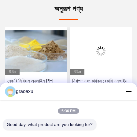
অনুরূপ পণ্য
ভিডিও
ভিডিও
বেকারি সিরিয়াল এনজাইম PH
নিরাপদ এবং কার্যকর বেকারি এনজাইম
২.৫-১.৫.১৫
অ্যাপ্লিকেশন স্কিম 3 000 জি / টি
gracexu
হোয়াইট পাউডার / তরল
সেরা দাম পান
সেরা দাম পান
5:36 PM
Good day, what product are you looking for?