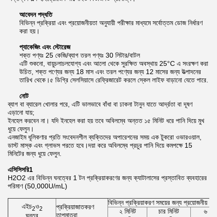
আবেদন পদ্ধতি
বিভিন্ন প্রক্রিয়া এবং প্রয়োজনীয়তা অনুযায়ী পরীক্ষার মাধ্যমে সর্বোত্তম ডোজ নির্ধারণ
করা হয়।
প্যাকেজিং এবং স্টোরেজ
শক্ত পণ্যঃ 25 কেজি/ব্যাগ তরল পণ্যঃ 30 লিটার/বাটল
এটি শুকনো, বায়ুচলাচলযোগ্য এবং আলো থেকে সুরক্ষিত অবস্থায় 25°C এ সংরক্ষণ করা
উচিত, শক্ত পণ্যের জন্য 18 মাস এবং তরল পণ্যের জন্য 12 মাসের জন্য উত্পাদনের
তারিখ থেকে।৫ ডিগ্রি সেলসিয়াসে রেফ্রিজারেট করলে স্কেল লাইফ বাড়ানো যেতে পারে.
নোট
ব্যাগ বা ব্যারেল খোলার পরে, এটি ভালভাবে বাঁধা বা ঢাকনা টানুন যাতে আর্দ্রতা বা দূষণ
এড়ানো যায়;
ইনহেল করবেন না। যদি ইনহেল করা হয় তবে অবিলম্বে অন্তত ১৫ মিনিট ধরে পানি দিয়ে মুখ
ধুয়ে ফেলুন।
এনজাইম ধূলিকণার প্রতি সংবেদনশীল ব্যক্তিদের অপারেশনের সময় এক টুকরো ওভারওয়াল,
ডাস্ট মাস্ক এবং গ্লাভস পরতে হবে।দয়া করে অবিলম্বে প্রচুর পানি দিয়ে কমপক্ষে 15
মিনিটের জন্য ধুয়ে ফেলুন.
এ
সিসিসরি
1
H2O2 এর বিভিন্ন ঘনত্বের 1 টন প্রক্রিয়াকরণের জন্য ক্যাটালাসের প্রস্তাবিত ব্যবহারের
পরিমাণ (50,000U/mL)
বিভিন্ন প্রক্রিয়াকরণ সময়ের জন্য প্রয়োজনীয় এ
এইচ
ও
প্রক্রিয়াজাতকরণ
2
2
২ মিনিট
চার মিনিট
৬ মিন
তাপমাত্রা
ঘনত্ব