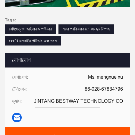
Tags:
হেমিসেলুলাস জাইলানাজ পাউডার
ময়দা প্রক্রিয়াকরণে ব্যবহৃত লিপাজ
বেকারি এনজাইম পাউডার এবং তরল
যোগাযোগ
যোগাযোগ:
Ms. mengxue xu
টেলিফোন:
86-028-67834796
ফ্যাক্স:
JINTANG BESTWAY TECHNOLOGY CO