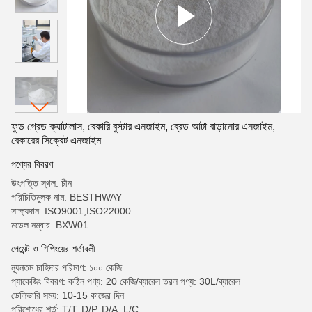
ফুড গ্রেড ক্যাটালাস, বেকারি বুস্টার এনজাইম, ব্রেড আটা বাড়ানোর এনজাইম,
বেকারের সিক্রেট এনজাইম
পণ্যের বিবরণ
উৎপত্তি স্থল: চীন
পরিচিতিমুলক নাম: BESTHWAY
সাক্ষ্যদান: ISO9001,ISO22000
মডেল নম্বার: BXW01
পেমেন্ট ও শিপিংয়ের শর্তাবলী
ন্যূনতম চাহিদার পরিমাণ: ১০০ কেজি
প্যাকেজিং বিবরণ: কঠিন পণ্য: 20 কেজি/ব্যারেল তরল পণ্য: 30L/ব্যারেল
ডেলিভারি সময়: 10-15 কাজের দিন
পরিশোধের শর্ত: T/T, D/P, D/A, L/C