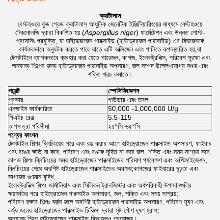
ক্যাটালাস
বেস্টহওয়ে ফুড গ্রেড ক্যাটালাস আধুনিক জেনেটিক ইঞ্জিনিয়ারিংয়ের মাধ্যমে বেস্টহওয়ে
টেকনোলজি দ্বারা বিকশিত হয় (
Aspergillus niger
) ফার্মেটেশন এবং উন্নত পোস্ট-
প্রসেসিং প্রযুক্তি, যা হাইড্রোজেন পারক্সাইড (হাইড্রোজেন পারক্সাইড) এর বিভাজনকে
কার্যকরভাবে অনুঘটক করতে পারে যাতে এটি অক্সিজেন এবং পানিতে রূপান্তরিত হয়,যা
টেক্সটাইলে ব্যাপকভাবে ব্যবহার করা যেতে পারেজল, কাগজ, ইলেকট্রনিক্স, পরিবেশ সুরক্ষা এবং
অন্যান্য শিল্পের জন্য হাইড্রোজেন পারক্সাইড অপসারণ, জল সম্পদ উল্লেখযোগ্য সঞ্চয় এবং
শক্তি খরচ কমাতে।
পয়েন্ট
স্পেসিফিকেশন
প্রকার
পাউডার এবং তরল
এনজাইম কার্যকারিতা
50,000 -1,000,000 U/g
পিএইচ রেঞ্জ
5.5-115
তাপমাত্রা পরিসীমা
২৫°সি-৬৫°সি
পণ্যের ফাংশন
টেক্সটাইল শিল্পঃ ব্লিচিংয়ের পরে এবং রঙ করার আগে হাইড্রোজেন পারক্সাইড অপসারণ, ফাইবার
এবং রঙের ক্ষতি না করে, পরিবেশ এবং রঙকে দূষিত না করে জল, শক্তি এবং সময় সাশ্রয় করে;
কাগজ শিল্পঃ ব্লিচিংয়ের সময় হাইড্রোজেন পারক্সাইডের পরিমাণ পর্যবেক্ষণ এবং অপ্টিমাইজেশন,
ব্লিচিংয়ের শেষে অবশিষ্ট হাইড্রোজেন পারক্সাইডের অবক্ষয়;কাগজের ফাইবারের দৃঢ়তা এবং
কাগজের গুণমান বৃদ্ধি;
ইলেকট্রনিক্স শিল্পঃ জার্মানিয়াম এবং সিলিকন ট্রানজিস্টর এবং অর্ধপরিবাহী উপাদানগুলির
ক্ষয়ক্ষতির পরে হাইড্রোজেন পারক্সাইড অপসারণ, জল, শক্তি এবং সময় সাশ্রয়;
পরিবেশ রক্ষার শিল্পঃ বর্জ্য জলে অবশিষ্ট হাইড্রোজেন পারক্সাইড অপসারণ, পরিবেশ দূষণ এবং
বর্জ্য জলের হাইড্রোজেন পারক্সাইড চিকিত্সা দ্বারা সৃষ্ট গৌণ দূষণ হ্রাস;
অন্যান্য শিল্পে হাইড্রোজেন পারক্সাইড বিভাজনও প্রযোজ্য।