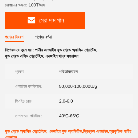
যোগানের ক্ষমতা: 100T/মাস
সেরা দাম পান
পণ্যের বিবরণ
পণ্যের বর্ণনা
বিশেষভাবে তুলে ধরা:
পানীয় এনজাইম ফুড গ্রেড অ্যাসিড প্রোটেজ
,
ফুড গ্রেড এসিড প্রোটেইজ
,
এনজাইম খাদ্য সংযোজন
প্রকার:
পাউডার/তরল
এনজাইম কার্যকলাপ:
50,000-100,000U/g
পিএইচ রেঞ্জ:
2.0-6.0
তাপমাত্রা পরিসীমা:
40℃-65℃
ফুড গ্রেড অ্যাসিড প্রোটেইজ, এনজাইম ফুড অ্যাডিটিভ,ড্রিঙ্কস এনজাইম,প্রাকৃতিক পানীয়
এনজাইম