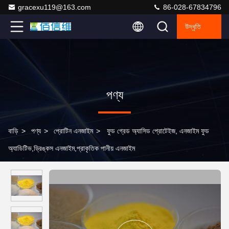
gracexu119@163.com
86-028-67834796
উদ্ধৃতি
পণ্য
বাড়ি
>
পণ্য
>
প্রোটিন এনজাইম
>
ফুড গ্রেড অ্যাসিড প্রোটেইজ, এনজাইম ফুড
অ্যাডিটিভ,ড্রিঙ্কস এনজাইম,প্রাকৃতিক পানীয় এনজাইম