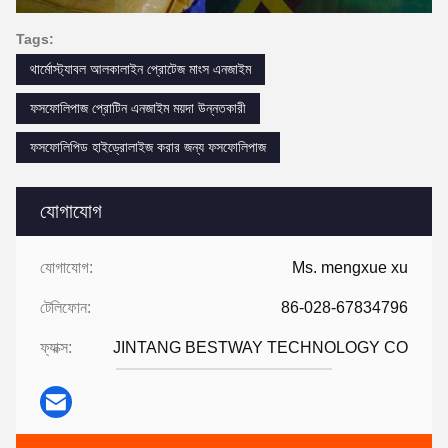
Tags:
থার্মোস্ট্যাবল আলকালাইন প্রোটেজ মাংস এনজাইম
ফসফোলিপাজ প্রোটিন এনজাইম ময়দা উন্নতকারী
ফসফোলিপিড হাইড্রোলাইজ করার জন্য ফসফোলিপাজ
যোগাযোগ
যোগাযোগ:
Ms. mengxue xu
টেলিফোন:
86-028-67834796
ফ্যাক্স:
JINTANG BESTWAY TECHNOLOGY CO