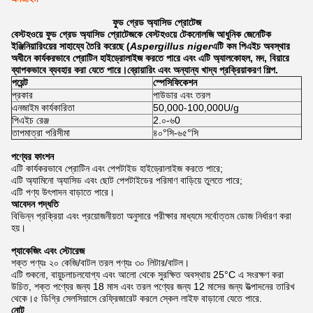
ফুড গ্রেড অ্যাসিড প্রোটেজ
বেস্টহওয়ে ফুড গ্রেড অ্যাসিড প্রোটেজকে বেস্টহওয়ে টেকনোলজি আধুনিক জেনেটিক
ইঞ্জিনিয়ারিংয়ের সাহায্যে তৈরি করেছে (
Aspergillus niger
এটি কম পিএইচ অবস্থার
অধীনে কার্যকরভাবে প্রোটিন হাইড্রোলাইজ করতে পারে এবং এটি অ্যালকোহল, মদ, বিয়ারে
ব্যাপকভাবে ব্যবহার করা যেতে পারে।ব্রোয়ারিং এবং অন্যান্য খাদ্য প্রক্রিয়াকরণ শিল্প.
পয়েন্ট
স্পেসিফিকেশন
প্রকার
পাউডার এবং তরল
এনজাইম কার্যকারিতা
50,000-100,000U/g
পিএইচ রেঞ্জ
2.০-৬0
তাপমাত্রা পরিসীমা
৪০°সি-৬৫°সি
পণ্যের ফাংশন
এটি কার্যকরভাবে প্রোটিন এবং পেপটাইড হাইড্রোলাইজ করতে পারে;
এটি অ্যামিনো অ্যাসিড এবং ছোট পেপটাইডের পরিমাণ বাড়িয়ে তুলতে পারে;
এটি পণ্য উৎপাদন বাড়াতে পারে।
আবেদন পদ্ধতি
বিভিন্ন প্রক্রিয়া এবং প্রয়োজনীয়তা অনুসারে পরীক্ষার মাধ্যমে সর্বোত্তম ডোজ নির্ধারণ করা
হয়।
প্যাকেজিং এবং স্টোরেজ
শক্ত পণ্যঃ ২০ কেজি/বাটল তরল পণ্যঃ ৩০ লিটার/বাটল।
এটি শুকনো, বায়ুচলাচলযোগ্য এবং আলো থেকে সুরক্ষিত অবস্থায় 25°C এ সংরক্ষণ করা
উচিত, শক্ত পণ্যের জন্য 18 মাস এবং তরল পণ্যের জন্য 12 মাসের জন্য উত্পাদনের তারিখ
থেকে।৫ ডিগ্রি সেলসিয়াসে রেফ্রিজারেট করলে স্কেল লাইফ বাড়ানো যেতে পারে.
নোট