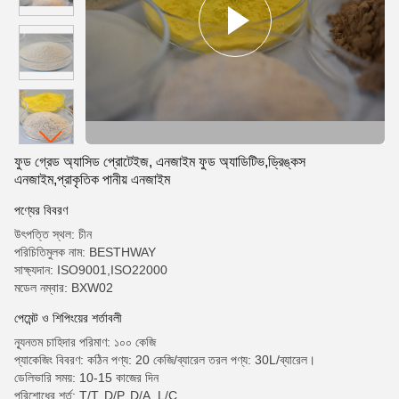
ফুড গ্রেড অ্যাসিড প্রোটেইজ, এনজাইম ফুড অ্যাডিটিভ,ড্রিঙ্কস
এনজাইম,প্রাকৃতিক পানীয় এনজাইম
পণ্যের বিবরণ
উৎপত্তি স্থল: চীন
পরিচিতিমুলক নাম: BESTHWAY
সাক্ষ্যদান: ISO9001,ISO22000
মডেল নম্বার: BXW02
পেমেন্ট ও শিপিংয়ের শর্তাবলী
ন্যূনতম চাহিদার পরিমাণ: ১০০ কেজি
প্যাকেজিং বিবরণ: কঠিন পণ্য: 20 কেজি/ব্যারেল তরল পণ্য: 30L/ব্যারেল।
ডেলিভারি সময়: 10-15 কাজের দিন
পরিশোধের শর্ত: T/T, D/P, D/A, L/C