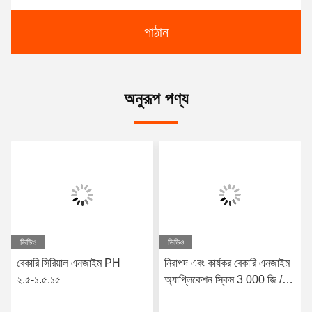
পাঠান
অনুরূপ পণ্য
ভিডিও
ভিডিও
বেকারি সিরিয়াল এনজাইম PH
নিরাপদ এবং কার্যকর বেকারি এনজাইম
২.৫-১.৫.১৫
অ্যাপ্লিকেশন স্কিম 3 000 জি / টি
হোয়াইট পাউডার / তরল