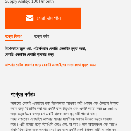
Supply Ability: 100T/month
সেরা দাম পান
পণ্যের বিবরণ
পণ্যের বর্ণনা
বিশেষভাবে তুলে ধরা:
পটেনশিয়াল বেকারি এনজাইম মুক্ত করো
,
বেকারি এনজাইম বেকারি ব্যবসার জন্য
আপনার বেকিং ব্যবসার জন্য বেকারি এনজাইমের সম্ভাব্যতা মুক্ত করুন
পণ্যের বর্ণনাঃ
আমাদের বেকারি এনজাইম পণ্য বিশেষভাবে আপনার রুটি গুণমান এবং টেক্সচার উন্নত
করার জন্য ডিজাইন করা হয়.একটি ভাল উত্থান এবং একটি আরো নরম crumbs
জন্য অনুমতিএর ফলস্বরূপ একটি হালকা এবং মৃদু রুটি পাওয়া যায়।
ময়দা বাড়ানোর এনজাইম আপনার ময়দার সামগ্রিক গুণমান উন্নত করতে সাহায্য
করে। এটি ময়দার মধ্যে স্টার্চগুলি ভেঙে দেয়, যা আরও ভাল হাইড্রেশন এবং আরও
ধারাবাহিক টেক্সচারকে অনুমতি দেয়।এর ফলে একটি মসৃণ, সিল্কি আটা যা কাজ করা