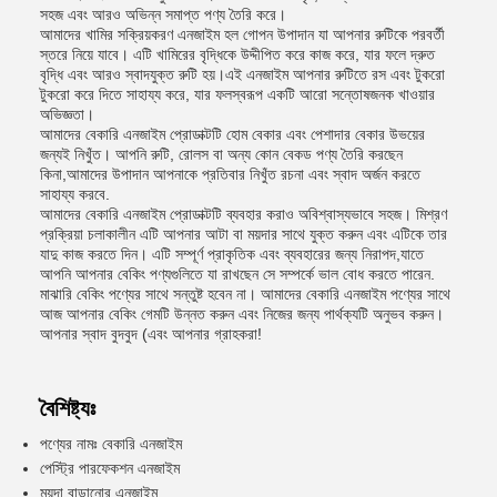
সহজ এবং আরও অভিন্ন সমাপ্ত পণ্য তৈরি করে।
আমাদের খামির সক্রিয়করণ এনজাইম হল গোপন উপাদান যা আপনার রুটিকে পরবর্তী
স্তরে নিয়ে যাবে। এটি খামিরের বৃদ্ধিকে উদ্দীপিত করে কাজ করে, যার ফলে দ্রুত
বৃদ্ধি এবং আরও স্বাদযুক্ত রুটি হয়।এই এনজাইম আপনার রুটিতে রস এবং টুকরো
টুকরো করে দিতে সাহায্য করে, যার ফলস্বরূপ একটি আরো সন্তোষজনক খাওয়ার
অভিজ্ঞতা।
আমাদের বেকারি এনজাইম প্রোডাক্টটি হোম বেকার এবং পেশাদার বেকার উভয়ের
জন্যই নিখুঁত। আপনি রুটি, রোলস বা অন্য কোন বেকড পণ্য তৈরি করছেন
কিনা,আমাদের উপাদান আপনাকে প্রতিবার নিখুঁত রচনা এবং স্বাদ অর্জন করতে
সাহায্য করবে.
আমাদের বেকারি এনজাইম প্রোডাক্টটি ব্যবহার করাও অবিশ্বাস্যভাবে সহজ। মিশ্রণ
প্রক্রিয়া চলাকালীন এটি আপনার আটা বা ময়দার সাথে যুক্ত করুন এবং এটিকে তার
যাদু কাজ করতে দিন। এটি সম্পূর্ণ প্রাকৃতিক এবং ব্যবহারের জন্য নিরাপদ,যাতে
আপনি আপনার বেকিং পণ্যগুলিতে যা রাখছেন সে সম্পর্কে ভাল বোধ করতে পারেন.
মাঝারি বেকিং পণ্যের সাথে সন্তুষ্ট হবেন না। আমাদের বেকারি এনজাইম পণ্যের সাথে
আজ আপনার বেকিং গেমটি উন্নত করুন এবং নিজের জন্য পার্থক্যটি অনুভব করুন।
আপনার স্বাদ বুদবুদ (এবং আপনার গ্রাহকরা!
বৈশিষ্ট্যঃ
পণ্যের নামঃ বেকারি এনজাইম
পেস্ট্রি পারফেকশন এনজাইম
ময়দা বাড়ানোর এনজাইম