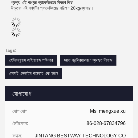
প্রশ্ন: এই পণ্যের প্যাকেজিংয়ের বিবরণ কি?
উত্তরঃ এই পণ্যটির প্যাকেজিংয়ের পরিমাণ 20kg/ব্যাপার।
Tags:
হেমিসেলুলাস জাইলানাজ পাউডার
ময়দা প্রক্রিয়াকরণে ব্যবহৃত লিপাজ
বেকারি এনজাইম পাউডার এবং তরল
যোগাযোগ
যোগাযোগ:
Ms. mengxue xu
টেলিফোন:
86-028-67834796
ফ্যাক্স:
JINTANG BESTWAY TECHNOLOGY CO