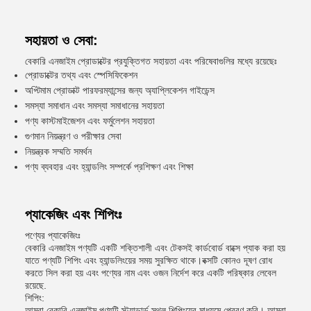
সহায়তা ও সেবা:
বেকারি এনজাইম প্রোডাক্টের প্রযুক্তিগত সহায়তা এবং পরিষেবাগুলির মধ্যে রয়েছেঃ
প্রোডাক্টের তথ্য এবং স্পেসিফিকেশন
অপ্টিমাম প্রোডাক্ট পারফরম্যান্সের জন্য অ্যাপ্লিকেশন গাইডেন্স
সমস্যা সমাধান এবং সমস্যা সমাধানের সহায়তা
পণ্য কাস্টমাইজেশন এবং ফর্মুলেশন সহায়তা
গুণমান নিয়ন্ত্রণ ও পরীক্ষার সেবা
নিয়ন্ত্রক সম্মতি সমর্থন
পণ্য ব্যবহার এবং হ্যান্ডলিং সম্পর্কে প্রশিক্ষণ এবং শিক্ষা
প্যাকেজিং এবং শিপিংঃ
পণ্যের প্যাকেজিংঃ
বেকারি এনজাইম পণ্যটি একটি শক্তিশালী এবং টেকসই কার্ডবোর্ড বাক্সে প্যাক করা হয়
যাতে পণ্যটি শিপিং এবং হ্যান্ডলিংয়ের সময় সুরক্ষিত থাকে।বক্সটি কোনও দূষণ রোধ
করতে সিল করা হয় এবং পণ্যের নাম এবং ওজন নির্দেশ করে একটি পরিষ্কার লেবেল
রয়েছে.
শিপিং:
আমরা বেকারি এনজাইম পণ্যটি স্ট্যান্ডার্ড স্থল শিপিংয়ের মাধ্যমে প্রেরণ করি। আমরা