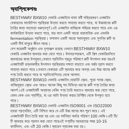
অ্যাপ্লিকেশনঃ
BESTHWAY BXW10 বেকারি এনজাইমে থাকা যষ্টি সক্রিয়করণ এনজাইম
বেকারদের ফার্মেটেশন প্রক্রিয়া উন্নত করতে সাহায্য করতে পারে, যা উচ্চমানের রুটি
তৈরির জন্য অত্যন্ত গুরুত্বপূর্ণ।এই এনজাইম খামিরকে সক্রিয় করতে পারে এবং এর
কার্যকারিতা উন্নত করতে পারে, যার ফলে একটি আরো ধারাবাহিক এবং এমনকি
fermentation প্রক্রিয়া। ফলাফল একটি আরো স্বাদযুক্ত এবং সুগন্ধি রুটি যা
একটি দীর্ঘ বালুচর জীবন আছে।
বেশ কয়েকটি অনুষ্ঠান এবং দৃশ্যকল্প রয়েছে যেখানে BESTHWAY BXW10
বেকারি এনজাইম ব্যবহার করা যেতে পারে। উদাহরণস্বরূপ, এটি শিল্প বেকারিগুলিতে
ব্যবহারের জন্য উপযুক্ত,যেখানে প্রতিদিন প্রচুর পরিমাণে রুটি উৎপাদন করা হয়এই
এনজাইমটি রন্ধনকারীর উৎপাদন প্রক্রিয়ার দক্ষতা বাড়াতে এবং বর্জ্য হ্রাস করতে
সাহায্য করতে পারে।যেখানে বেকাররা এটি ব্যবহার করে অনন্য এবং উচ্চ মানের রুটি
পণ্য তৈরি করতে পারে যা প্রতিযোগিতার থেকে আলাদা.
BESTHWAY BXW10 বেকারি এনজাইম হোয়াইট ব্রেড, পুরো গমের ব্রেড,
খামিরযুক্ত ব্রেড এবং আরও অনেক কিছু সহ বিভিন্ন ধরণের রুটি পণ্য তৈরির জন্য
আদর্শ।এই এনজাইমটি অন্যান্য বেকিং পণ্য তৈরি করতেও ব্যবহার করা যেতে পারে,
যেমন কেক এবং প্যাস্ট্রি, যা এর আটা উন্নত করার বৈশিষ্ট্য থেকে উপকৃত হতে
পারে।
BESTHWAY BXW10 বেকারি এনজাইম ISO9001 এবং ISO22000
দ্বারা প্রত্যয়িত, এটি নিশ্চিত করে যে এটি উচ্চ মানের মান পূরণ করে। এই
এনজাইমটি চীনে তৈরি করা হয় এবং এর সর্বনিম্ন অর্ডার পরিমাণ 100 কেজি।এটি টি/
টি ব্যবহার করে প্রদান করা যেতে পারেএই পণ্যটির সরবরাহের সময় 10-15
কার্যদিবস, এবং এটি 20 কেজি / ব্যারেল প্যাকেজ করা হয়।