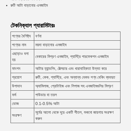
রুটি আটা বাড়ানোর এনজাইম
টেকনিক্যাল প্যারামিটারঃ
পণ্যের বৈশিষ্ট্য
বর্ণনা
পণ্যের নাম
ময়দা বাড়ানোর এনজাইম
এছাড়াও বলা
বেকারের মিশ্রণ এনজাইম, প্যাস্ট্রি পারফেকশন এনজাইম
হয়
ফাংশন
আটার হ্যান্ডলিং, টেক্সচার এবং ধারাবাহিকতা উন্নত করে
প্রয়োগ
রুটি, কেক, প্যাস্ট্রি, এবং অন্যান্য বেকড পণ্য বেকিং ব্যবহৃত
উপাদান
অ্যামিলাজ, প্রোটাইজ এবং লিপাজ সহ এনজাইমগুলির মিশ্রণ
ফর্ম
পাউডার বা তরল
ডোজ
0.1-0.5% আটা
সূর্যের আলো থেকে দূরে একটি শীতল, শুকনো জায়গায় সংরক্ষণ
সংরক্ষণ
করুন