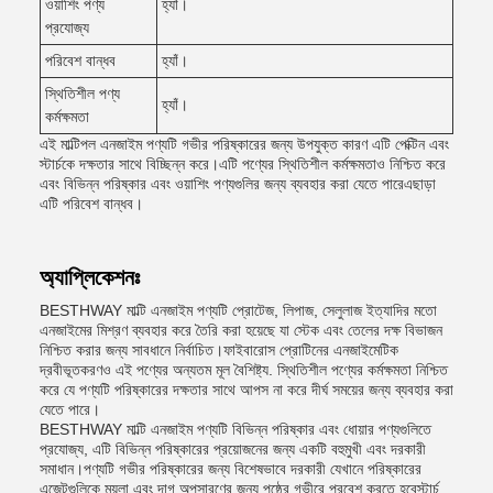
ওয়াশিং পণ্য
হ্যাঁ।
প্রযোজ্য
পরিবেশ বান্ধব
হ্যাঁ।
স্থিতিশীল পণ্য
হ্যাঁ।
কর্মক্ষমতা
এই মাল্টিপল এনজাইম পণ্যটি গভীর পরিষ্কারের জন্য উপযুক্ত কারণ এটি পেক্টিন এবং
স্টার্চকে দক্ষতার সাথে বিচ্ছিন্ন করে।এটি পণ্যের স্থিতিশীল কর্মক্ষমতাও নিশ্চিত করে
এবং বিভিন্ন পরিষ্কার এবং ওয়াশিং পণ্যগুলির জন্য ব্যবহার করা যেতে পারেএছাড়া
এটি পরিবেশ বান্ধব।
অ্যাপ্লিকেশনঃ
BESTHWAY মাল্টি এনজাইম পণ্যটি প্রোটেজ, লিপাজ, সেলুলাজ ইত্যাদির মতো
এনজাইমের মিশ্রণ ব্যবহার করে তৈরি করা হয়েছে যা স্টেক এবং তেলের দক্ষ বিভাজন
নিশ্চিত করার জন্য সাবধানে নির্বাচিত।ফাইবারোস প্রোটিনের এনজাইমেটিক
দ্রবীভূতকরণও এই পণ্যের অন্যতম মূল বৈশিষ্ট্য. স্থিতিশীল পণ্যের কর্মক্ষমতা নিশ্চিত
করে যে পণ্যটি পরিষ্কারের দক্ষতার সাথে আপস না করে দীর্ঘ সময়ের জন্য ব্যবহার করা
যেতে পারে।
BESTHWAY মাল্টি এনজাইম পণ্যটি বিভিন্ন পরিষ্কার এবং ধোয়ার পণ্যগুলিতে
প্রযোজ্য, এটি বিভিন্ন পরিষ্কারের প্রয়োজনের জন্য একটি বহুমুখী এবং দরকারী
সমাধান।পণ্যটি গভীর পরিষ্কারের জন্য বিশেষভাবে দরকারী যেখানে পরিষ্কারের
এজেন্টগুলিকে ময়লা এবং দাগ অপসারণের জন্য পৃষ্ঠের গভীরে প্রবেশ করতে হবেস্টার্চ