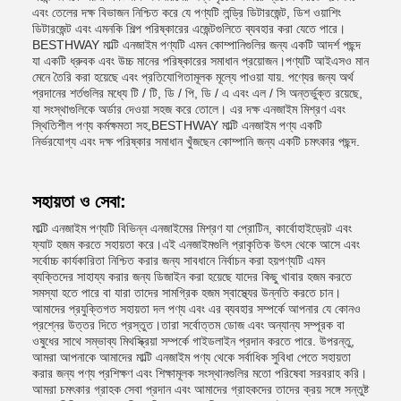
এবং তেলের দক্ষ বিভাজন নিশ্চিত করে যে পণ্যটি লন্ড্রি ডিটারজেন্ট, ডিশ ওয়াশিং
ডিটারজেন্ট এবং এমনকি শিল্প পরিষ্কারের এজেন্টগুলিতে ব্যবহার করা যেতে পারে।
BESTHWAY মাল্টি এনজাইম পণ্যটি এমন কোম্পানিগুলির জন্য একটি আদর্শ পছন্দ
যা একটি ধ্রুবক এবং উচ্চ মানের পরিষ্কারের সমাধান প্রয়োজন।পণ্যটি আইএসও মান
মেনে তৈরি করা হয়েছে এবং প্রতিযোগিতামূলক মূল্যে পাওয়া যায়. পণ্যের জন্য অর্থ
প্রদানের শর্তগুলির মধ্যে টি / টি, ডি / পি, ডি / এ এবং এল / সি অন্তর্ভুক্ত রয়েছে,
যা সংস্থাগুলিকে অর্ডার দেওয়া সহজ করে তোলে। এর দক্ষ এনজাইম মিশ্রণ এবং
স্থিতিশীল পণ্য কর্মক্ষমতা সহ,BESTHWAY মাল্টি এনজাইম পণ্য একটি
নির্ভরযোগ্য এবং দক্ষ পরিষ্কার সমাধান খুঁজছেন কোম্পানি জন্য একটি চমৎকার পছন্দ.
সহায়তা ও সেবা:
মাল্টি এনজাইম পণ্যটি বিভিন্ন এনজাইমের মিশ্রণ যা প্রোটিন, কার্বোহাইড্রেট এবং
ফ্যাট হজম করতে সহায়তা করে।এই এনজাইমগুলি প্রাকৃতিক উৎস থেকে আসে এবং
সর্বোচ্চ কার্যকারিতা নিশ্চিত করার জন্য সাবধানে নির্বাচন করা হয়পণ্যটি এমন
ব্যক্তিদের সাহায্য করার জন্য ডিজাইন করা হয়েছে যাদের কিছু খাবার হজম করতে
সমস্যা হতে পারে বা যারা তাদের সামগ্রিক হজম স্বাস্থ্যের উন্নতি করতে চান।
আমাদের প্রযুক্তিগত সহায়তা দল পণ্য এবং এর ব্যবহার সম্পর্কে আপনার যে কোনও
প্রশ্নের উত্তর দিতে প্রস্তুত।তারা সর্বোত্তম ডোজ এবং অন্যান্য সম্পূরক বা
ওষুধের সাথে সম্ভাব্য মিথস্ক্রিয়া সম্পর্কে গাইডলাইন প্রদান করতে পারে. উপরন্তু,
আমরা আপনাকে আমাদের মাল্টি এনজাইম পণ্য থেকে সর্বাধিক সুবিধা পেতে সহায়তা
করার জন্য পণ্য প্রশিক্ষণ এবং শিক্ষামূলক সংস্থানগুলির মতো পরিষেবা সরবরাহ করি।
আমরা চমৎকার গ্রাহক সেবা প্রদান এবং আমাদের গ্রাহকদের তাদের ক্রয় সঙ্গে সন্তুষ্ট