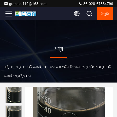
gracexu119@163.com
86-028-67834796
উদ্ধৃতি
পণ্য
বাড়ি
>
পণ্য
>
মাল্টি এনজাইম
>
তেল এবং পেক্টিন বিভাজনের জন্য পরিবেশ বান্ধব মাল্টি
এনজাইম অ্যাপ্লিকেশন