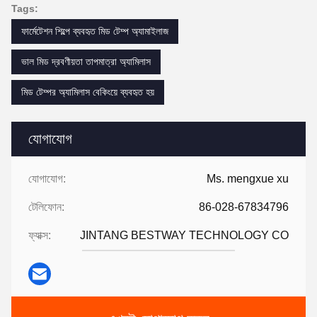
Tags:
ফার্মেটেশন শিল্পে ব্যবহৃত মিড টেম্প অ্যামাইলাজ
ভাল মিড দ্রবণীয়তা তাপমাত্রা অ্যামিলাস
মিড টেম্পর অ্যামিলাস বেকিংয়ে ব্যবহৃত হয়
যোগাযোগ
যোগাযোগ:
Ms. mengxue xu
টেলিফোন:
86-028-67834796
ফ্যাক্স:
JINTANG BESTWAY TECHNOLOGY CO