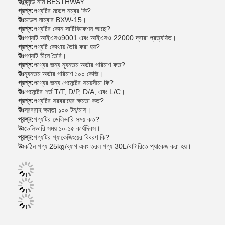
উঃ
ব্র্যান্ড নাম BESTHWAY.
প্রশ্ন:
পণ্যটির মডেল নম্বর কি?
উঃ
মডেল নাম্বার BXW-15।
প্রশ্ন:
পণ্যটির কোন সার্টিফিকেশন আছে?
উঃ
পণ্যটি আইএসও9001 এবং আইএসও 22000 দ্বারা প্রত্যয়িত।
প্রশ্ন:
পণ্যটি কোথায় তৈরি করা হয়?
উঃ
পণ্যটি চীনে তৈরি।
প্রশ্ন:
পণ্যের জন্য ন্যূনতম অর্ডার পরিমাণ কত?
উঃ
ন্যূনতম অর্ডার পরিমাণ ১০০ কেজি।
প্রশ্ন:
পণ্যের জন্য পেমেন্টের সময়সীমা কি?
উঃ
পেমেন্টের শর্ত T/T, D/P, D/A, এবং L/C।
প্রশ্ন:
পণ্যটির সরবরাহের ক্ষমতা কত?
উঃ
সরবরাহ ক্ষমতা ১০০ টন/মাস।
প্রশ্ন:
পণ্যটির ডেলিভারি সময় কত?
উঃ
ডেলিভারি সময় ১০-১৫ কার্যদিবস।
প্রশ্ন:
পণ্যটির প্যাকেজিংয়ের বিবরণ কি?
উঃ
কঠিন পণ্য 25kg/ব্যাগ এবং তরল পণ্য 30L/বাটারিতে প্যাকেজ করা হয়।