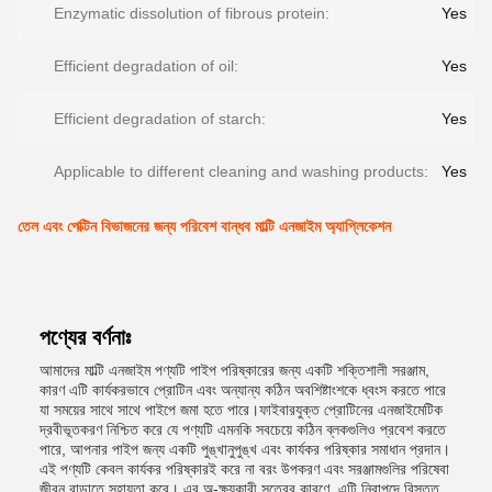
Enzymatic dissolution of fibrous protein:
Yes
Efficient degradation of oil:
Yes
Efficient degradation of starch:
Yes
Applicable to different cleaning and washing products:
Yes
তেল এবং পেক্টিন বিভাজনের জন্য পরিবেশ বান্ধব মাল্টি এনজাইম অ্যাপ্লিকেশন
পণ্যের বর্ণনাঃ
আমাদের মাল্টি এনজাইম পণ্যটি পাইপ পরিষ্কারের জন্য একটি শক্তিশালী সরঞ্জাম,
কারণ এটি কার্যকরভাবে প্রোটিন এবং অন্যান্য কঠিন অবশিষ্টাংশকে ধ্বংস করতে পারে
যা সময়ের সাথে সাথে পাইপে জমা হতে পারে।ফাইবারযুক্ত প্রোটিনের এনজাইমেটিক
দ্রবীভূতকরণ নিশ্চিত করে যে পণ্যটি এমনকি সবচেয়ে কঠিন ব্লকগুলিও প্রবেশ করতে
পারে, আপনার পাইপ জন্য একটি পুঙ্খানুপুঙ্খ এবং কার্যকর পরিষ্কার সমাধান প্রদান।
এই পণ্যটি কেবল কার্যকর পরিষ্কারই করে না বরং উপকরণ এবং সরঞ্জামগুলির পরিষেবা
জীবন বাড়াতে সহায়তা করে। এর অ-ক্ষয়কারী সূত্রের কারণে, এটি নিরাপদে বিস্তৃত