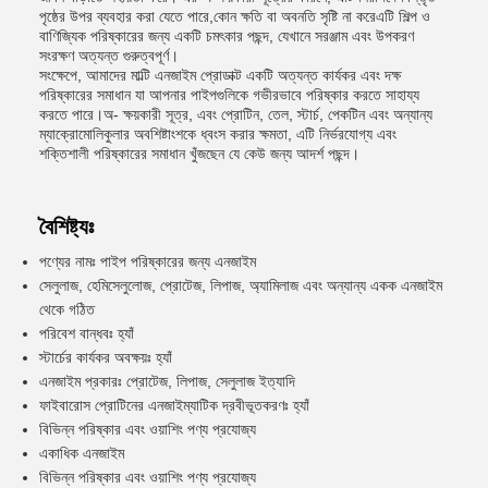
পৃষ্ঠের উপর ব্যবহার করা যেতে পারে,কোন ক্ষতি বা অবনতি সৃষ্টি না করেএটি শিল্প ও
বাণিজ্যিক পরিষ্কারের জন্য একটি চমৎকার পছন্দ, যেখানে সরঞ্জাম এবং উপকরণ
সংরক্ষণ অত্যন্ত গুরুত্বপূর্ণ।
সংক্ষেপে, আমাদের মাল্টি এনজাইম প্রোডাক্ট একটি অত্যন্ত কার্যকর এবং দক্ষ
পরিষ্কারের সমাধান যা আপনার পাইপগুলিকে গভীরভাবে পরিষ্কার করতে সাহায্য
করতে পারে।অ- ক্ষয়কারী সূত্র, এবং প্রোটিন, তেল, স্টার্চ, পেকটিন এবং অন্যান্য
ম্যাক্রোমোলিকুলার অবশিষ্টাংশকে ধ্বংস করার ক্ষমতা, এটি নির্ভরযোগ্য এবং
শক্তিশালী পরিষ্কারের সমাধান খুঁজছেন যে কেউ জন্য আদর্শ পছন্দ।
বৈশিষ্ট্যঃ
পণ্যের নামঃ পাইপ পরিষ্কারের জন্য এনজাইম
সেলুলাজ, হেমিসেলুলোজ, প্রোটেজ, লিপাজ, অ্যামিলাজ এবং অন্যান্য একক এনজাইম
থেকে গঠিত
পরিবেশ বান্ধবঃ হ্যাঁ
স্টার্চের কার্যকর অবক্ষয়ঃ হ্যাঁ
এনজাইম প্রকারঃ প্রোটেজ, লিপাজ, সেলুলাজ ইত্যাদি
ফাইবারোস প্রোটিনের এনজাইম্যাটিক দ্রবীভূতকরণঃ হ্যাঁ
বিভিন্ন পরিষ্কার এবং ওয়াশিং পণ্য প্রযোজ্য
একাধিক এনজাইম
বিভিন্ন পরিষ্কার এবং ওয়াশিং পণ্য প্রযোজ্য