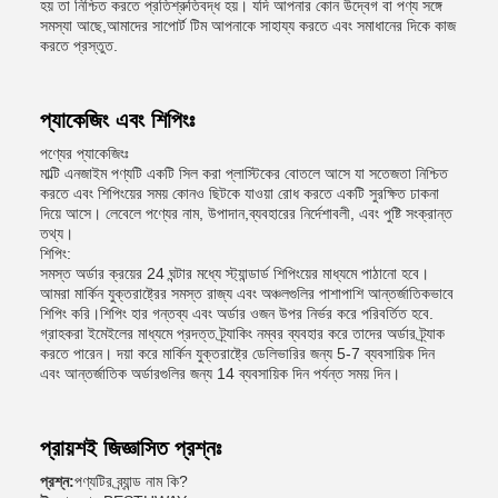
হয় তা নিশ্চিত করতে প্রতিশ্রুতিবদ্ধ হয়। যদি আপনার কোন উদ্বেগ বা পণ্য সঙ্গে
সমস্যা আছে,আমাদের সাপোর্ট টিম আপনাকে সাহায্য করতে এবং সমাধানের দিকে কাজ
করতে প্রস্তুত.
প্যাকেজিং এবং শিপিংঃ
পণ্যের প্যাকেজিংঃ
মাল্টি এনজাইম পণ্যটি একটি সিল করা প্লাস্টিকের বোতলে আসে যা সতেজতা নিশ্চিত
করতে এবং শিপিংয়ের সময় কোনও ছিটকে যাওয়া রোধ করতে একটি সুরক্ষিত ঢাকনা
দিয়ে আসে। লেবেলে পণ্যের নাম, উপাদান,ব্যবহারের নির্দেশাবলী, এবং পুষ্টি সংক্রান্ত
তথ্য।
শিপিং:
সমস্ত অর্ডার ক্রয়ের 24 ঘন্টার মধ্যে স্ট্যান্ডার্ড শিপিংয়ের মাধ্যমে পাঠানো হবে।
আমরা মার্কিন যুক্তরাষ্ট্রের সমস্ত রাজ্য এবং অঞ্চলগুলির পাশাপাশি আন্তর্জাতিকভাবে
শিপিং করি।শিপিং হার গন্তব্য এবং অর্ডার ওজন উপর নির্ভর করে পরিবর্তিত হবে.
গ্রাহকরা ইমেইলের মাধ্যমে প্রদত্ত ট্র্যাকিং নম্বর ব্যবহার করে তাদের অর্ডার ট্র্যাক
করতে পারেন। দয়া করে মার্কিন যুক্তরাষ্ট্রে ডেলিভারির জন্য 5-7 ব্যবসায়িক দিন
এবং আন্তর্জাতিক অর্ডারগুলির জন্য 14 ব্যবসায়িক দিন পর্যন্ত সময় দিন।
প্রায়শই জিজ্ঞাসিত প্রশ্নঃ
প্রশ্ন:
পণ্যটির ব্র্যান্ড নাম কি?