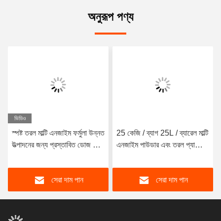
অনুরূপ পণ্য
ভিডিও
স্পষ্ট তরল মাল্টি এনজাইম ফর্মুলা উন্নত
25 কেজি / ব্যাগ 25L / ব্যারেল মাল্টি
উত্পাদনের জন্য প্রস্তাবিত ডোজ 1-3
এনজাইম পাউডার এবং তরল প্যাকেজ
কেজি/টি পিএইচ পরিসীমা 5.5-9.5
গভীর পরিষ্কারের জন্য প্রোটেজ টাইপ
সেরা দাম পান
সেরা দাম পান