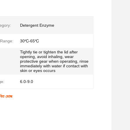
egory:
Detergent Enzyme
 Range:
30℃-65℃
Tightly tie or tighten the lid after
opening, avoid inhaling, wear
protective gear when operating, rinse
immediately with water if contact with
skin or eyes occurs
e:
6.0-9.0
তাবিত ডোজ