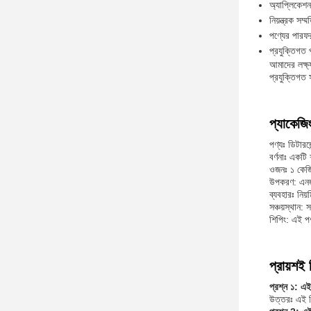
অ্যাপ্লিকেশন
নিয়ন্ত্রক সম্ম
পণ্যের পারফরম
প্রযুক্তিগত প
আমাদের লক্ষ
প্রযুক্তিগত
প্যাকেজি
পণ্যঃ ডিটারজ
বর্ণনাঃ একট
ওজনঃ ১ কেজ
উপকরণ: এনজাইম
ব্যবহারঃ নিয
সঞ্চয়স্থান:
শিপিং: এই পণ
প্রায়শই 
প্রশ্ন ১: এই 
উত্তরঃ এই ড