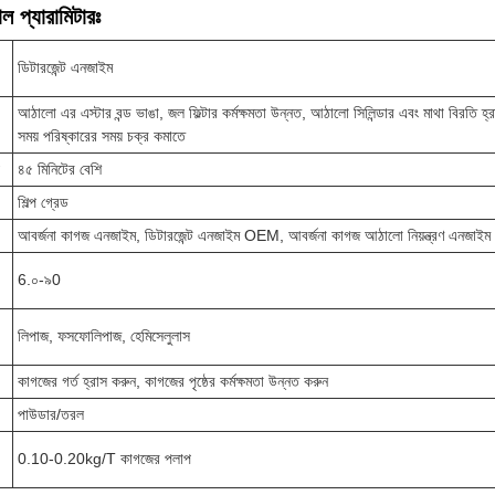
ল প্যারামিটারঃ
ডিটারজেন্ট এনজাইম
আঠালো এর এস্টার বন্ড ভাঙা, জল ফিল্টার কর্মক্ষমতা উন্নত, আঠালো সিলিন্ডার এবং মাথা বিরতি হ্
সময় পরিষ্কারের সময় চক্র কমাতে
৪৫ মিনিটের বেশি
শিল্প গ্রেড
আবর্জনা কাগজ এনজাইম, ডিটারজেন্ট এনজাইম OEM, আবর্জনা কাগজ আঠালো নিয়ন্ত্রণ এনজাইম
6.০-৯0
লিপাজ, ফসফোলিপাজ, হেমিসেলুলাস
কাগজের গর্ত হ্রাস করুন, কাগজের পৃষ্ঠের কর্মক্ষমতা উন্নত করুন
পাউডার/তরল
0.10-0.20kg/T কাগজের পলাপ