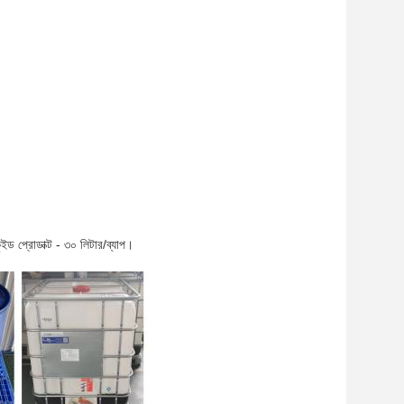
ুইড প্রোডাক্ট - ৩০ লিটার/ব্যাপ।