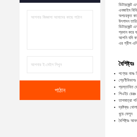
ডিটারজেন্ট এ
এনজাইম বিভিন
অপচয়কৃত কা
উৎপাদন তার
ডিটারজেন্ট এ
প্রদান করে 
আপনি যদি কাগ
এর গ্রীস এল
বৈশিষ্ট্যঃ
পণ্যের নামঃ 
শ্রেণীবিভাগঃ 
প্রস্তাবিত
পাঠান
পিএইচ রেঞ্জ
তাপমাত্রা 
দ্রষ্টব্যঃ খ
ধুয়ে ফেলুন
বৈশিষ্ট্যঃ আ