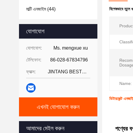
মাল্টি এনজাইম
(44)
বিশেষভাবে তুলে 
Produc
যোগাযোগ
Classif
যোগাযোগ:
Ms. mengxue xu
টেলিফোন:
86-028-67834796
Recom
Dosage
ফ্যাক্স:
JINTANG BESTWAY TECHNOLOGY CO
Name:
ডিটারজেন্ট এনজা
এখনই যোগাযোগ করুন
আমাদের মেইল করুন
পণ্যের বর্