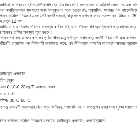
নজাইমটি বিশেষভাবে গ্রীস এলিমিনেটিং প্রোটেজ দিয়ে তৈরি করা হয়েছে যা আঠালো ভেঙে দেয় এবং কাগজে
্ন অ্যাপ্লিকেশনে ব্যবহারের জন্য উপযুক্তএর মধ্যে রয়েছে বই, ম্যাগাজিন, ফ্লায়ার এবং প্যাকেজি
গজের আঠালো নিয়ন্ত্রণ এনজাইমটি একটি শুকনো, বায়ুচলাচলযোগ্য জায়গায় সংরক্ষণ করা উচিত যা 
িখ থেকে 12 মাস.
নজাইম ৬.০-৯ পিএইচ পরিসরে অত্যন্ত কার্যকর।0, এটি বিভিন্ন শিল্প অ্যাপ্লিকেশনে ব্যবহারের জন্য
যা আপনার চাহিদা অবশ্যই পূরণ করবে।
জের গর্ত কমাতে এবং কাগজের পৃষ্ঠের পারফরম্যান্স উন্নত করার জন্য একটি শক্তিশালী এবং কার্যকর উ
িমিনেটিং প্রোটেজ এবং দীর্ঘস্থায়ী ফলাফলের সাথে, এই ডিটারজেন্ট এনজাইম আপনাকে আপনার প্রয়ো
ডিটারজেন্ট এনজাইম
শিল্প গ্রেড
 ডোজঃ 0.10-0.20kg/T কাগজের পলাপ
ঃ ৬.০-৯।0
পরিসীমাঃ 30°C-65°C
োলার পরে কভারটি শক্তভাবে বেঁধে রাখুন বা টানুন, শ্বাসকষ্ট এড়ান, অপারেশন করার সময় সুরক্ষা সরঞ্জা
বর্জনার কাগজের আঠালো নিয়ন্ত্রণ এনজাইম, ডিটারজেন্ট এনজাইম, এনজাইম্যাটিক