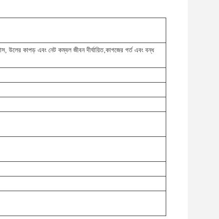
রাস, উলের কাপড় এবং নেট কম্বল জীবন দীর্ঘায়িত,কাগজের গর্ত এবং বন্ধ