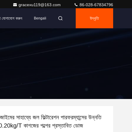
gracexu119@163.com
86-028-67834796
ে যোগাযোগ করুন
উদ্ধৃতি
Bengali
জাইমের সাহায্যে জল ফিল্টারেশন পারফরম্যান্সের উন্নতি
.20kg/T কাগজের পল্পের প্রস্তাবিত ডোজ