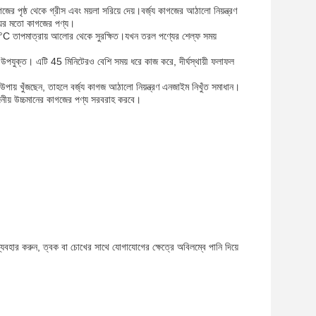
র পৃষ্ঠ থেকে গ্রীস এবং ময়লা সরিয়ে দেয়।বর্জ্য কাগজের আঠালো নিয়ন্ত্রণ
ংয়ের মতো কাগজের পণ্য।
25°C তাপমাত্রায় আলোর থেকে সুরক্ষিত।যখন তরল পণ্যের শেল্ফ সময়
 উপযুক্ত। এটি 45 মিনিটেরও বেশি সময় ধরে কাজ করে, দীর্ঘস্থায়ী ফলাফল
পায় খুঁজছেন, তাহলে বর্জ্য কাগজ আঠালো নিয়ন্ত্রণ এনজাইম নিখুঁত সমাধান।
জনীয় উচ্চমানের কাগজের পণ্য সরবরাহ করবে।
ম ব্যবহার করুন, ত্বক বা চোখের সাথে যোগাযোগের ক্ষেত্রে অবিলম্বে পানি দিয়ে