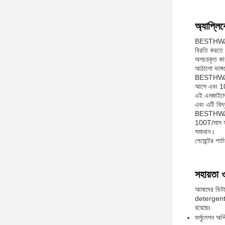
অ্যাপ্লি
BESTHWAY BX
বিরতি করতে ড
অপচয়কৃত কাগ
আঠালো ভাঙ্গত
BESTHWAY BX
আসে এবং 100
এই এনজাইমের
এবং এটি বিদ্
BESTHWAY B
100T/মাস সর
সমাধান।
পেমেন্টের শর
সহায়তা 
আমাদের ডিটার
detergent ফর
রয়েছেঃ
ফর্মুলেশন অপ