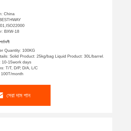
n: China
াম: BESTHWAY
O9001,ISO22000
r: BXW-18
শর্তাবলী
r Quantity: 100KG
ails: Solid Product: 25kg/bag Liquid Product: 30L/barrel.
: 10-15work days
: T/T, D/P, D/A, L/C
y: 100T/month
সেরা দাম পান