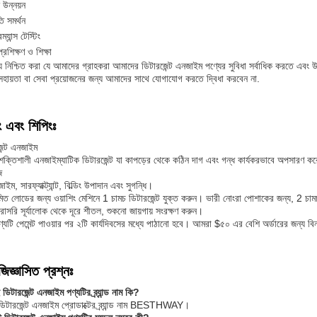
 উন্নয়ন
তি সমর্থন
্যান্স টেস্টিং
্রশিক্ষণ ও শিক্ষা
্য নিশ্চিত করা যে আমাদের গ্রাহকরা আমাদের ডিটারজেন্ট এনজাইম পণ্যের সুবিধা সর্বাধিক করতে এবং
 সহায়তা বা সেবা প্রয়োজনের জন্য আমাদের সাথে যোগাযোগ করতে দ্বিধা করবেন না.
ং এবং শিপিংঃ
েন্ট এনজাইম
ি শক্তিশালী এনজাইম্যাটিক ডিটারজেন্ট যা কাপড়ের থেকে কঠিন দাগ এবং গন্ধ কার্যকরভাবে অপসারণ ক
ি
, সারফ্যাক্ট্যান্ট, বিল্ডিং উপাদান এবং সুগন্ধি।
়মিত লোডের জন্য ওয়াশিং মেশিনে 1 চামচ ডিটারজেন্ট যুক্ত করুন। ভারী নোংরা পোশাকের জন্য, 2 চা
 সরাসরি সূর্যালোক থেকে দূরে শীতল, শুকনো জায়গায় সংরক্ষণ করুন।
্যটি পেমেন্ট পাওয়ার পর ২টি কার্যদিবসের মধ্যে পাঠানো হবে। আমরা $৫০ এর বেশি অর্ডারের জন্য বি
জিজ্ঞাসিত প্রশ্নঃ
ডিটারজেন্ট এনজাইম পণ্যটির ব্র্যান্ড নাম কি?
িটারজেন্ট এনজাইম প্রোডাক্টের ব্র্যান্ড নাম BESTHWAY।