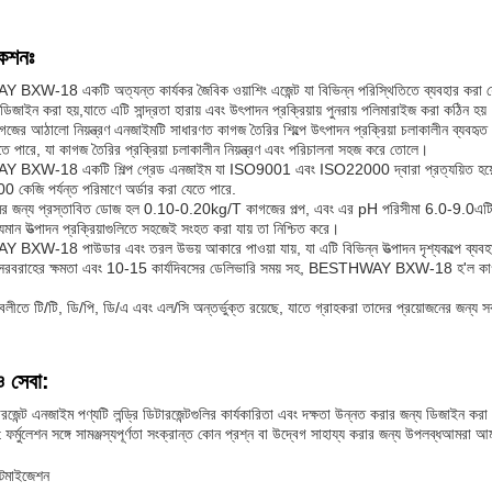
কেশনঃ
W-18 একটি অত্যন্ত কার্যকর জৈবিক ওয়াশিং এজেন্ট যা বিভিন্ন পরিস্থিতিতে ব্যবহার করা যে
িজাইন করা হয়,যাতে এটি সান্দ্রতা হারায় এবং উৎপাদন প্রক্রিয়ায় পুনরায় পলিমারাইজ করা কঠিন হয়
জের আঠালো নিয়ন্ত্রণ এনজাইমটি সাধারণত কাগজ তৈরির শিল্পে উৎপাদন প্রক্রিয়া চলাকালীন ব্যবহৃত আ
ে পারে, যা কাগজ তৈরির প্রক্রিয়া চলাকালীন নিয়ন্ত্রণ এবং পরিচালনা সহজ করে তোলে।
W-18 একটি শিল্প গ্রেড এনজাইম যা ISO9001 এবং ISO22000 দ্বারা প্রত্যয়িত হয়েছে, যা 
 কেজি পর্যন্ত পরিমাণে অর্ডার করা যেতে পারে.
 জন্য প্রস্তাবিত ডোজ হল 0.10-0.20kg/T কাগজের পল্প, এবং এর pH পরিসীমা 6.0-9.0এটি কা
যমান উত্পাদন প্রক্রিয়াগুলিতে সহজেই সংহত করা যায় তা নিশ্চিত করে।
XW-18 পাউডার এবং তরল উভয় আকারে পাওয়া যায়, যা এটি বিভিন্ন উত্পাদন দৃশ্যকল্পে ব্য
বরাহের ক্ষমতা এবং 10-15 কার্যদিবসের ডেলিভারি সময় সহ, BESTHWAY BXW-18 হ'ল কাগজ তৈরির শ
্তাবলীতে টি/টি, ডি/পি, ডি/এ এবং এল/সি অন্তর্ভুক্ত রয়েছে, যাতে গ্রাহকরা তাদের প্রয়োজনের জন্য স
ও সেবা:
জেন্ট এনজাইম পণ্যটি লন্ড্রি ডিটারজেন্টগুলির কার্যকারিতা এবং দক্ষতা উন্নত করার জন্য ডিজাইন করা 
্মুলেশন সঙ্গে সামঞ্জস্যপূর্ণতা সংক্রান্ত কোন প্রশ্ন বা উদ্বেগ সাহায্য করার জন্য উপলব্ধআমরা আম
্টিমাইজেশন