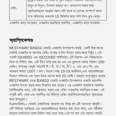
উন্মুক্ত করার পরে ভিজা বা দূষণ এড়াতে বন্ধনীটি শক্তভাবে বেঁধে
রাখুন বা টানুন। ইনহেল করবেন না। অপারেশন করার সময়
নোটঃ
প্রতিরক্ষামূলক সরঞ্জাম পরুন।যদি ত্বক বা চোখের সংস্পর্শে আসে
তবে অবিলম্বে কমপক্ষে 15 মিনিটের জন্য পানি দিয়ে ধুয়ে ফেলুন.
এনজাইম খাদ্য সংযোজন, এনজাইম অ্যামিনো অ্যাসিড, এনজাইম খাদ্য সংযোজন
অ্যাপ্লিকেশনঃ
BESTHWAY BXW10 বেকারি এনজাইম উপস্থাপন করছি, একটি উচ্চ মানের
বেকারি এনজাইম যা আপনার বেকিং পণ্যের গুণমান উন্নত করার জন্য নিখুঁত। এই
পণ্যটি ISO9001 এবং ISO22000 সার্টিফাইড,এটি নিরাপদ এবং নির্ভরযোগ্য
কিনা তা নিশ্চিত করা. এটি চীনে তৈরি করা হয় এবং এর ন্যূনতম অর্ডার পরিমাণ 100
কেজি। উপলব্ধ পেমেন্ট শর্তাবলী টি / টি, ডি / পি, ডি / এ, এবং এল / সি, এবং
সরবরাহ ক্ষমতা 100T / মাস। বিতরণ সময় 10-15 কার্যদিবস,এবং প্যাকেজিংয়ের
বিবরণে পাউডার এবং তরল উভয় ধরণের জন্য 20 কেজি / ব্যারেল অন্তর্ভুক্ত রয়েছে.
BESTHWAY থেকে BXW10 বেকারি এনজাইম বিশেষভাবে বেকারি প্রসেসিং
এনজাইম উন্নত করার জন্য ডিজাইন করা হয়েছে। এর এনজাইম অ্যামিনো অ্যাসিড
বৈশিষ্ট্যগুলির সাথে, এটি টেক্সচার, স্বাদ,এবং বেকিং পণ্যগুলির সামগ্রিক গুণমান. এই
পণ্যটি রুটি, কেক এবং প্যাস্ট্রি সহ বিভিন্ন বেকিং অ্যাপ্লিকেশনগুলিতে ব্যবহারের
জন্য উপযুক্ত।
বিএক্সডব্লিউ১০ বেকারি এনজাইমের অন্যতম বড় বিষয় হল এটি অত্যন্ত বহুমুখী।
এটি বিভিন্ন প্রক্রিয়া এবং প্রয়োজনীয়তায় ব্যবহার করা যেতে পারে, এবং পরীক্ষার
মাধ্যমে সর্বোত্তম ডোজ নির্ধারণ করা যেতে পারে।এই সব মাপ এবং ধরনের বেকারি