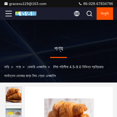
gracexu119@163.com
86-028-67834796
উদ্ধৃতি
পণ্য
বাড়ি
>
পণ্য
>
বেকারি এনজাইম
>
PH পরিসীমা 4.5-9.0 বিভিন্ন প্রক্রিয়ায়
সর্বোত্তম ডোজের জন্য ফিড গ্রেড এনজাইম