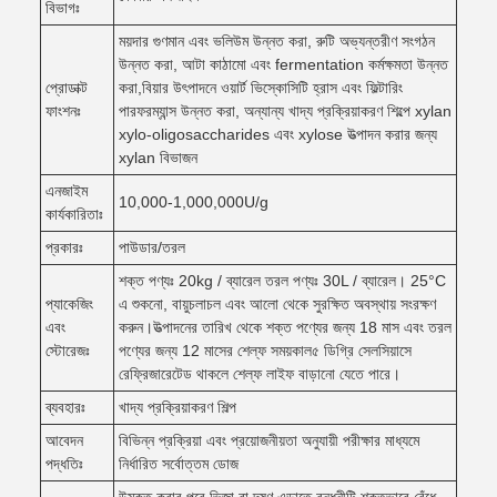
বিভাগঃ
ময়দার গুণমান এবং ভলিউম উন্নত করা, রুটি অভ্যন্তরীণ সংগঠন
উন্নত করা, আটা কাঠামো এবং fermentation কর্মক্ষমতা উন্নত
প্রোডাক্ট
করা,বিয়ার উৎপাদনে ওয়ার্ট ভিস্কোসিটি হ্রাস এবং ফিল্টারিং
ফাংশনঃ
পারফরম্যান্স উন্নত করা, অন্যান্য খাদ্য প্রক্রিয়াকরণ শিল্পে xylan
xylo-oligosaccharides এবং xylose উত্পাদন করার জন্য
xylan বিভাজন
এনজাইম
10,000-1,000,000U/g
কার্যকারিতাঃ
প্রকারঃ
পাউডার/তরল
শক্ত পণ্যঃ 20kg / ব্যারেল তরল পণ্যঃ 30L / ব্যারেল। 25°C
প্যাকেজিং
এ শুকনো, বায়ুচলাচল এবং আলো থেকে সুরক্ষিত অবস্থায় সংরক্ষণ
এবং
করুন।উত্পাদনের তারিখ থেকে শক্ত পণ্যের জন্য 18 মাস এবং তরল
স্টোরেজঃ
পণ্যের জন্য 12 মাসের শেল্ফ সময়কাল৫ ডিগ্রি সেলসিয়াসে
রেফ্রিজারেটেড থাকলে শেল্ফ লাইফ বাড়ানো যেতে পারে।
ব্যবহারঃ
খাদ্য প্রক্রিয়াকরণ শিল্প
আবেদন
বিভিন্ন প্রক্রিয়া এবং প্রয়োজনীয়তা অনুযায়ী পরীক্ষার মাধ্যমে
পদ্ধতিঃ
নির্ধারিত সর্বোত্তম ডোজ