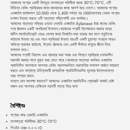
আমাদের পণ্যের একটি বিস্তৃত তাপমাত্রা পরিসীমা আছে 30°C-70°C, এটি
বিভিন্ন বেকিং প্রক্রিয়ার জন্য ব্যবহারের জন্য আদর্শ করে তোলে। আমাদের পণ্যের
এনজাইম কার্যকলাপ 10,000 থেকে 1,400 পর্যন্ত হয়।000আপনার বেকড পণ্যের
গুণমান উন্নত করতে এটি অত্যন্ত শক্তিশালী এবং কার্যকর।
আমাদের অত্যন্ত সক্রিয় এনডো বেকারি এনজাইম Xylanase উচ্চ মানের বেকিং
পণ্য উত্পাদন একটি অপরিহার্য উপাদান।আমাদের পণ্যটি বিশেষভাবে ময়দার মধ্যে
জটিল কার্বোহাইড্রেট ভেঙে ফেলার জন্য ডিজাইন করা হয়েছে যার ফলে গ্লুটেনের
কাঠামো উন্নত হয় এবং পচন প্রক্রিয়া উন্নত হয়এটি একটি চূড়ান্ত পণ্যকে আরও
অভিন্ন ক্রামার কাঠামো, উন্নত টেক্সচার এবং একটি দীর্ঘতর বালুচর জীবন দিয়ে
ফলাফল করে।
আমাদের পণ্যটি নিরাপদ এবং ব্যবহার করা সহজ এবং মিশ্রণ প্রক্রিয়া চলাকালীন
সরাসরি ময়দার সাথে যুক্ত করা যেতে পারে।আমাদের অত্যন্ত কার্যকর এনজাইম
অ্যাডিটিভ আপনাকে আপনার বেকিং প্রসেসগুলিতে ধারাবাহিক ফলাফল অর্জনে সহায়তা
করবে এবং অন্যান্য ঐতিহ্যবাহী রাসায়নিক অ্যাডিটিভগুলির তুলনায় উল্লেখযোগ্য
খরচ সাশ্রয় করবে.
তাহলে কেন অপেক্ষা করবেন? আমাদের এনজাইম অ্যাডিটিভ প্রোডাক্ট আজই চেষ্টা
করুন এবং আপনার বেকিংকে পরবর্তী স্তরে নিয়ে যান!
বৈশিষ্ট্যঃ
পণ্যের নামঃ বেকারি এনজাইম
তাপমাত্রা পরিসীমাঃ 30°C-70°C
পিএইচ রেঞ্জঃ ৪.৫-৯।0