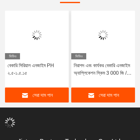
ভিডিও
ভিডিও
বেকারি সিরিয়াল এনজাইম PH
নিরাপদ এবং কার্যকর বেকারি এনজাইম
২.৫-১.৫.১৫
অ্যাপ্লিকেশন স্কিম 3 000 জি / টি
হোয়াইট পাউডার / তরল
সেরা দাম পান
সেরা দাম পান