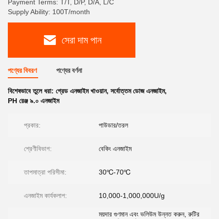
Payment Terms: T/T, D/P, D/A, L/C
Supply Ability: 100T/month
সেরা দাম পান
পণ্যের বিবরণ
পণ্যের বর্ণনা
বিশেষভাবে তুলে ধরা:
গ্রেড এনজাইম খাওয়ান
,
সর্বোত্তম ডোজ এনজাইম
,
PH রেঞ্জ ৯.০ এনজাইম
প্রকার:
পাউডার/তরল
শ্রেণীবিভাগ:
বেকিং এনজাইম
তাপমাত্রা পরিসীমা:
30℃-70℃
এনজাইম কার্যকলাপ:
10,000-1,000,000U/g
ময়দার গুণমান এবং ভলিউম উন্নত করুন, রুটির