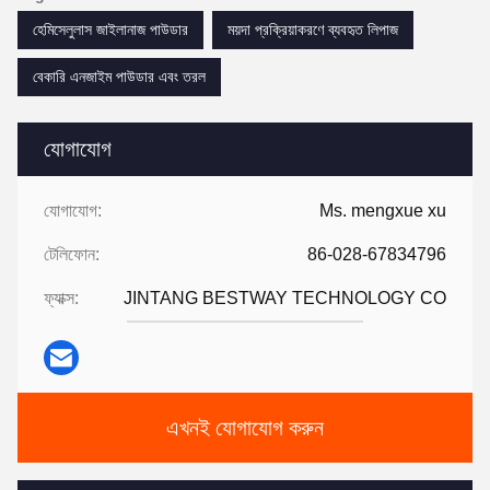
হেমিসেলুলাস জাইলানাজ পাউডার
ময়দা প্রক্রিয়াকরণে ব্যবহৃত লিপাজ
বেকারি এনজাইম পাউডার এবং তরল
যোগাযোগ
যোগাযোগ:
Ms. mengxue xu
টেলিফোন:
86-028-67834796
ফ্যাক্স:
JINTANG BESTWAY TECHNOLOGY CO
এখনই যোগাযোগ করুন