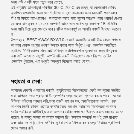
জন্য এটি একটি মহান পছন্দ করে তোলে.
এই পণ্যটির তাপমাত্রা পরিসীমা 30°C-70°C এর মধ্যে, যা বেশিরভাগ বেকিং
অ্যাপ্লিকেশনগুলির জন্য আদর্শ।ভিজা বা দূষণ এড়ানোর জন্য ঢাকনাটি শক্তভাবে
বাঁধা বা টানতে হবেএছাড়াও, অপারেশন করার সময় সুরক্ষা সরঞ্জাম পরার পরামর্শ দেওয়া
হয় এবং যদি ত্বক বা চোখের সংস্পর্শে আসে তবে অবিলম্বে কমপক্ষে 15 মিনিটের
জন্য পানি দিয়ে ধুয়ে ফেলতে হবে।এটিও গুরুত্বপূর্ণ যে আপনি পণ্যটি ইনহেল করবেন
না.
উপসংহারে, BESTHWAY BXW10 বেকারি এনজাইম একটি উচ্চ মানের পণ্য যা
আপনার বেকড পণ্যের গুণমান উন্নত করার জন্য নিখুঁত। এর এনজাইম অ্যামিনো
অ্যাসিড বৈশিষ্ট্যগুলির সাথে,এটি বিভিন্ন অ্যাপ্লিকেশনে ব্যবহারের জন্য উপযুক্ত
এবং এটি অত্যন্ত বহুমুখী. আপনি যদি একটি নির্ভরযোগ্য এবং নিরাপদ বেকিং
এনজাইম খুঁজছেন, এই পণ্যটি অবশ্যই বিবেচনা করার যোগ্য।
সহায়তা ও সেবা:
আমাদের বেকারি এনজাইম পণ্যটি প্রযুক্তিগত বিশেষজ্ঞদের একটি দল দ্বারা সমর্থিত
যারা আপনার কোন প্রশ্ন বা উদ্বেগগুলির জন্য সহায়তা প্রদান করতে পারে। আমরা
বিভিন্ন পরিষেবা প্রদান করি,পণ্য ত্রুটি সমাধান সহ, অ্যাপ্লিকেশন সমর্থন, এবং
আপনার নির্দিষ্ট চাহিদা মেটাতে কাস্টমাইজড সমাধান. আমাদের বিশেষজ্ঞরা আপনার
বেকিং প্রক্রিয়া অপ্টিমাইজ এবং আপনার বেকিং পণ্য মান উন্নত করতে সাহায্য করতে
পারেন. উপরন্তু,আমরা আপনাকে সর্বশেষ শিল্প উন্নয়ন সম্পর্কে আপ টু ডেট রাখতে
এবং আমাদের পণ্য থেকে সর্বাধিক সুবিধা পেতে নিশ্চিত করার জন্য নিয়মিত প্রশিক্ষণ
সেশন অফার করি.