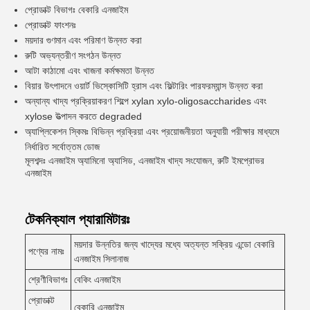
প্রোডাক্ট বিভাগঃ বেকারি এনজাইম
প্রোডাক্ট ফাংশনঃ
ময়দার গুণমান এবং পরিমাণ উন্নত করা
রুটি অভ্যন্তরীণ সংগঠন উন্নত
আটা কাঠামো এবং খাজনা কর্মক্ষমতা উন্নত
বিয়ার উৎপাদনে ওয়ার্ট ভিস্কোসিটি হ্রাস এবং ফিল্টারিং পারফরম্যান্স উন্নত করা
অন্যান্য খাদ্য প্রক্রিয়াকরণ শিল্পে xylan xylo-oligosaccharides এবং
xylose উত্পাদন করতে degraded
অ্যাপ্লিকেশন স্কিমঃ বিভিন্ন প্রক্রিয়া এবং প্রয়োজনীয়তা অনুযায়ী পরীক্ষার মাধ্যমে
নির্ধারিত সর্বোত্তম ডোজ
মূলশব্দঃ এনজাইম অ্যামিনো অ্যাসিড, এনজাইম খাদ্য সংযোজন, রুটি ইমপ্রোভর
এনজাইম
টেকনিক্যাল প্যারামিটারঃ
ময়দার উন্নতির জন্য খাদ্যের মধ্যে অত্যন্ত সক্রিয় এন্ডো বেকারি
পণ্যের নামঃ
এনজাইম সিলানাজ
শ্রেণীবিভাগঃ
বেকিং এনজাইম
প্রোডাক্ট
বেকারি এনজাইম