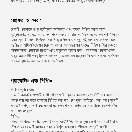
এই পণ্যটি T/T, D/P, D/A, এবং L/C এর মত পেমেন্টের জন্য উপলব্ধ।
সহায়তা ও সেবা:
বেকারি এনজাইম পণ্য সর্বোত্তম কর্মক্ষমতা এবং দক্ষতা নিশ্চিত করার জন্য
প্রযুক্তিগত সহায়তা এবং সেবা প্রদান করে। আমাদের বিশেষজ্ঞদের দল পণ্য নির্বাচন,
ডোজ সুপারিশ,এবং বিভিন্ন বেকারি অ্যাপ্লিকেশনে পছন্দসই ফলাফল অর্জনের জন্য
প্রক্রিয়া অপ্টিমাইজেশানএছাড়াও আমরা আমাদের গ্রাহকদের নির্দিষ্ট চাহিদা মেটাতে
কাস্টমাইজড এনজাইম মিশ্রণ এবং ফর্মুলেশন অফার করি। আমাদের পরিষেবাগুলির
মধ্যে অন-সাইট প্রযুক্তিগত সহায়তা, সমস্যা সমাধান,বেকারি অপারেশনের সামগ্রিক
পারফরম্যান্স উন্নত করার জন্য প্রশিক্ষণ.
প্যাকেজিং এবং শিপিংঃ
পণ্যের প্যাকেজিংঃ
বেকারি এনজাইম পণ্যটি একটি শক্তিশালী, পুনরায় বন্ধযোগ্য প্লাস্টিকের ব্যাগে
প্যাক করা হয় যাতে তাজাতা নিশ্চিত করা যায় এবং দূষণ প্রতিরোধ করা যায়।ব্যাগটি
সহজেই সনাক্তকরণ এবং ব্যবহারের জন্য পণ্যের তথ্য এবং ব্যবহারের নির্দেশাবলীর
সাথে লেবেলযুক্ত.
শিপিং:
আমরা আমাদের বেকারি এনজাইম প্রোডাক্টটি নিরাপদ ও সুরক্ষিত উপায়ে পাঠাই যাতে
নিশ্চিত হয় যে এটি আপনার দরজায় নিখুঁত অবস্থায় পৌঁছেছে।পণ্যটি একটি