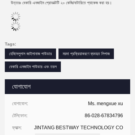
উত্তরঃ বেকারি এনজাইম প্রোডাক্টটি ২০ কেজি/বাটারিতে প্যাকেজ করা হয়।
Tags:
হেমিসেলুলাস জাইলানাজ পাউডার
ময়দা প্রক্রিয়াকরণে ব্যবহৃত লিপাজ
বেকারি এনজাইম পাউডার এবং তরল
যোগাযোগ
যোগাযোগ:
Ms. mengxue xu
টেলিফোন:
86-028-67834796
ফ্যাক্স:
JINTANG BESTWAY TECHNOLOGY CO