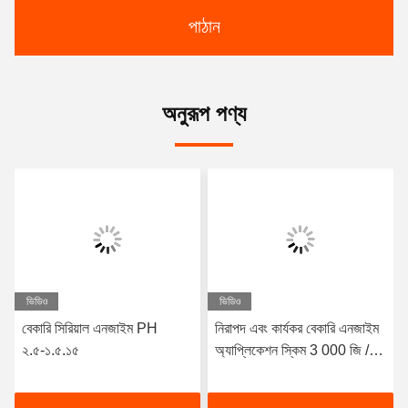
পাঠান
অনুরূপ পণ্য
ভিডিও
ভিডিও
বেকারি সিরিয়াল এনজাইম PH
নিরাপদ এবং কার্যকর বেকারি এনজাইম
২.৫-১.৫.১৫
অ্যাপ্লিকেশন স্কিম 3 000 জি / টি
হোয়াইট পাউডার / তরল