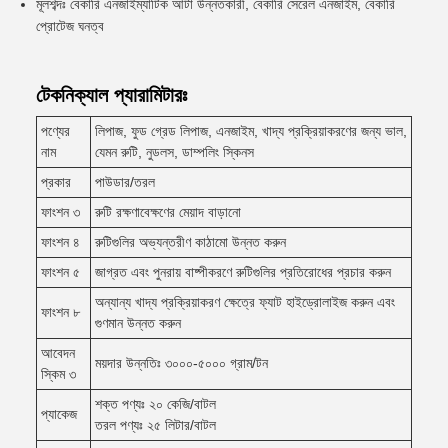
মূলশব্দঃ বেকারি এনজাইম্যাটিক আটা উন্নতকারী, বেকারি সেরেল এনজাইম, বেকারি
প্রোটেজ ঘনত্ব
টেকনিক্যাল প্যারামিটারঃ
পণ্যের
লিপাজ, ফুড গ্রেড লিপাজ, এনজাইম, খাদ্য প্রক্রিয়াকরণের জন্য ভাল,
নাম
যেমন রুটি, নুডলস, ডাম্পলিং স্কিনস
প্রকার
পাউডার/তরল
ফাংশন ৩
রুটি রক্ষণাবেক্ষণের মেয়াদ বাড়ানো
ফাংশন ৪
রুটিগুলির অভ্যন্তরীণ কাঠামো উন্নত করুন
ফাংশন ৫
জাগ্রত এবং পুনরায় বাষ্পীকরণে রুটিগুলির প্রতিরোধের প্রচার করুন
অন্যান্য খাদ্য প্রক্রিয়াকরণ ক্ষেত্রে ফ্যাট হাইড্রোলাইজ করুন এবং
ফাংশন ৮
গুণমান উন্নত করুন
আবেদন
ময়দার উন্নতিঃ ৩০০০-৫০০০ গ্রাম/টন
স্কিম ৩
শক্ত পণ্যঃ ২০ কেজি/বাটল
প্যাকেজ
তরল পণ্যঃ ২৫ লিটার/বাটল