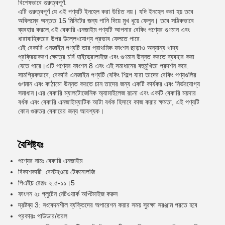
বিশেষভাবে গুরুত্বপূর্ণ.
এটি গুরুত্বপূর্ণ যে এই পণ্যটি ইনহেল করা উচিত নয়। যদি ইনহেল করা হয় তবে
অবিলম্বে অন্তত 15 মিনিটের জন্য পানি দিয়ে মুখ ধুয়ে ফেলুন। তবে সঠিকভাবে
ব্যবহার করলে,এই বেকারি এনজাইম পণ্যটি আপনার বেকিং পণ্যের গুণমান এবং
ধারাবাহিকতার উপর উল্লেখযোগ্য প্রভাব ফেলতে পারে.
এই বেকারি এনজাইম পণ্যটি তার প্রাথমিক ফাংশন ছাড়াও অন্যান্য খাদ্য
প্রক্রিয়াকরণ ক্ষেত্রে চর্বি হাইড্রোলাইজ এবং গুণমান উন্নত করতে ব্যবহার করা
যেতে পারে।এটি পণ্যের ফাংশন 8 এবং এই সমাধানের বহুমুখিতা প্রদর্শন করে.
সামগ্রিকভাবে, বেকারি এনজাইম পণ্যটি বেকিং শিল্পে যারা তাদের বেকিং পণ্যগুলির
গুণমান এবং কাঠামো উন্নত করতে চান তাদের জন্য একটি কার্যকর এবং নির্ভরযোগ্য
সমাধান।এর বেকারি ম্যালটোজেনিক অ্যামাইলেজ রচনা এবং একটি বেকারি ময়দার
বর্ধক এবং বেকারি এনজাইম্যাটিক আটা বর্ধক হিসাবে কাজ করার ক্ষমতা, এই পণ্যটি
কোন গুরুতর বেকারের জন্য আবশ্যক।
বৈশিষ্ট্যঃ
পণ্যের নামঃ বেকারি এনজাইম
বিকাশকারী: বেস্টহওয়ে টেকনোলজি
পিএইচ রেঞ্জঃ ২.৫-১১।5
ফাংশন ২ঃ গ্লুটেন নেটওয়ার্ক অপ্টিমাইজ করুন
দ্রষ্টব্য 3: সংবেদনশীল ব্যক্তিদের অপারেশন করার সময় সুরক্ষা সরঞ্জাম পরতে হবে
প্রকারঃ পাউডার/তরল