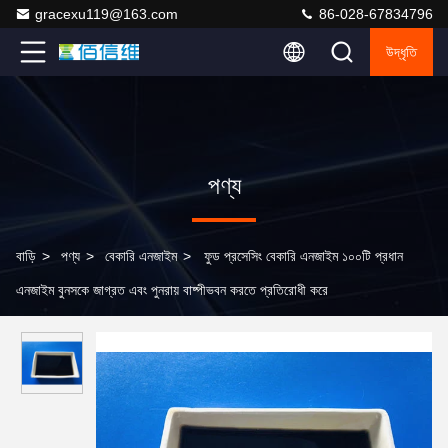
gracexu119@163.com
86-028-67834796
উদ্ধৃতি
পণ্য
বাড়ি
>
পণ্য
>
বেকারি এনজাইম
>
ফুড প্রসেসিং বেকারি এনজাইম ১০০টি প্রধান
এনজাইম বুনসকে জাগ্রত এবং পুনরায় বাষ্পীভবন করতে প্রতিরোধী করে