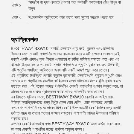
আর্দ্রতা বা দূষণ এড়াতে খোলার পরে কভারটি শক্তভাবে বেঁধে রাখুন বা
নোট ১
টানুন
নোট ৩
সংবেদনশীল ব্যক্তিদের কাজ করার সময় সুরক্ষা সরঞ্জাম পরতে হবে
অ্যাপ্লিকেশনঃ
BESTHWAY BXW10 বেকারি এনজাইম পণ্য রুটি, নুডলস এবং ডাম্পলিং
স্কিনের মতো বেকারি পণ্যগুলির গুণমান বাড়ানোর জন্য একটি চমৎকার সমাধান।এই
পণ্যটি একটি খাদ্য-গ্রেড লিপাজ এনজাইম যা রুটির ভলিউম বাড়াতে পারে এবং এর
টেক্সচার উন্নত করতে পারেএটি বেকারি পণ্যগুলিতে গ্লুটেন হ্রাস করতেও উপকারী,
এটি গ্লুটেন অসহিষ্ণু ব্যক্তিদের জন্য এটি একটি আদর্শ পছন্দ করে তোলে।
এই পণ্যটিতে উপস্থিত বেকারি গ্লুটেন হ্রাসকারী এনজাইমগুলি গ্লুটেন অণুগুলি ভেঙে
ফেলতে এবং গ্লুটেন সংবেদনশীল ব্যক্তিদের মধ্যে সলিয়াক রোগের ঝুঁকি হ্রাস করতে
সহায়তা করে।এই পণ্যের ময়দার বর্ধকগুলিও বেকারি পণ্যগুলির গুণমান উন্নত করে, যা
তাদের আরও নরম এবং গ্রাহকদের কাছে আরও আকর্ষণীয় করে তোলে।
এর বিস্তৃত সুবিধার সাথে, BESTHWAY BXW10 বেকারি এনজাইম পণ্য
বিভিন্ন অ্যাপ্লিকেশনের জন্য নিখুঁত যেমন হোম বেকিং, ছোট আকারের বেকারি
অপারেশন,পাশাপাশি বড় আকারের শিল্প বেকারি উৎপাদনএটি বেকারিগুলির জন্য একটি
দুর্দান্ত পছন্দ যা তাদের পণ্যের গুণমান বাড়ানোর পাশাপাশি তাদের উত্পাদনের পরিমাণ
বাড়াতে চায়।
আপনার বেকারি এনজাইম পণ্য BESTHWAY BXW10 আজ অর্ডার করুন এবং
আপনার বেকারি পণ্যগুলির মানের পার্থক্য অনুভব করুন।