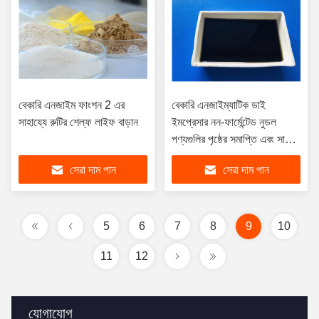
বেকারি এনজাইম ফাংশন 2 এর
বেকারি এনজাইম্যাটিক ডাই
সাহায্যে রুটির শেল্ফ লাইফ বাড়ান
ইমপ্রেসার নন-ফার্মেন্টেড নুডল
পণ্যগুলির পৃষ্ঠের সমাপ্তি এবং সাদা
হওয়ার গোপনীয়তা
সেরা দাম পান
সেরা দাম পান
5
6
7
8
9
10
11
12
যোগাযোগ