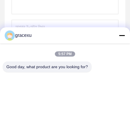
gracexu
পাঠান
5:57 PM
Good day, what product are you looking for?
Jintang Bestway Technology Co., Ltd.
gracexu119@163.com
86-028-67834796