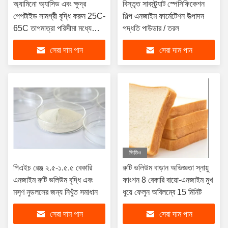
অ্যামিনো অ্যাসিড এবং ক্ষুদ্র
বিস্তৃত সাবস্ট্র্যাট স্পেসিফিকেশন
পেপটাইড সামগ্রী বৃদ্ধি করুন 25C-
শিল্প এনজাইম ফার্মেটেশন উত্পাদন
65C তাপমাত্রা পরিসীমা মধ্যে
পদ্ধতি পাউডার / তরল
এনজাইমের সাথে
সেরা দাম পান
সেরা দাম পান
ভিডিও
পিএইচ রেঞ্জ ২.৫-১.৫.৫ বেকারি
রুটি ভলিউম বাড়ান অভিজ্ঞতা স্নায়ু
এনজাইম রুটি ভলিউম বৃদ্ধি এবং
ফাংশন 8 বেকারি বায়ো-এনজাইম মুখ
মসৃণ নুডলসের জন্য নিখুঁত সমাধান
ধুয়ে ফেলুন অবিলম্বে 15 মিনিট
সেরা দাম পান
সেরা দাম পান