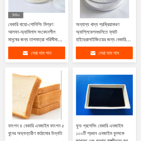
ভিডিও
বেকারি বায়ো-পোলিশিং মিশ্রণ
অন্যান্য খাদ্য প্রক্রিয়াকরণ
আলফা-অ্যামিলাস সংবেদনশীল
অ্যাপ্লিকেশনগুলিতে ফ্যাট
মানুষের জন্য তাপমাত্রা পরিসীমা
হাইড্রোলাইজিংয়ের জন্য বেকারি
30C-70C মধ্যে নিরাপদ এবং
বেকারি অ্যাডিটিভস ব্যবহার করুন
সেরা দাম পান
সেরা দাম পান
ধারাবাহিক পোলিশিং
ফাংশন ৪ বেকারি এনজাইম ফাংশন ৫
ফুড প্রসেসিং বেকারি এনজাইম
বুনের অভ্যন্তরীণ কাঠামোর উন্নতি
১০০টি প্রধান এনজাইম বুনসকে
জাগ্রত এবং পুনরায় বাষ্পীভবন করতে