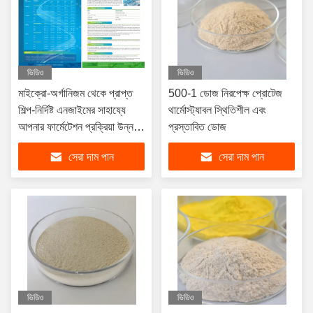
ভিডিও
ভিডিও
মাইক্রো-অর্গানিজম থেকে প্রাপ্ত
500-1 ডোজ নিরপেক্ষ প্রোটেজ
শিল্প-নির্দিষ্ট এনজাইমের সাহায্যে
থার্মোস্ট্যাবল স্থিতিশীল এবং
আপনার ফার্মেটেশন প্রক্রিয়া উন্নত
প্রস্তাবিত ডোজ
করুন
সেরা দাম পান
সেরা দাম পান
ভিডিও
ভিডিও