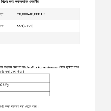
নির শিল্পের জন্য অ্যালকোহল এনজাইম
াইম:
20,000-40,000 U/g
ীমা:
55℃-95℃
নের মাধ্যমে বিকশিত হয়
Bacillus licheniformis
এটিতে দুর্দান্ত তাপ
্যবহার করা যেতে পারে।
0 U/g
করণের জন্য ব্যবহার করা যেতে পারে।