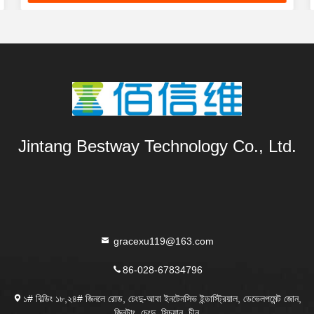
Jintang Bestway Technology Co., Ltd.
gracexu119@163.com
86-028-67834796
১# বিল্ডিং ১৮,২৪# জিনলে রোড, চেংদু-আবা ইনটেনসিভ ইন্ডাস্ট্রিয়াল, ডেভেলপমেন্ট জোন,
জিনটাং, চেংদু, সিচুয়ান, চীন