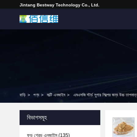
Jintang Bestway Technology Co., Ltd.
বাড়ি
>
পণ্য
>
মাল্টি এনজাইম
>
এমএসজি স্টার্চ সুগার শিল্পের জন্য উচ্চ তাপ
বিভাগসমূহ
ফুড গ্রেড এনজাইম
(135)