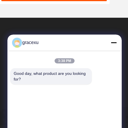
gracexu
3:38 PM
Good day, what product are you looking 
দ্রুত লিঙ্ক
for?
কোম্পানির প্রোফাইল
কারখানা পরিদর্শন
গুণমান নিয়ন্ত্রণ
খবর