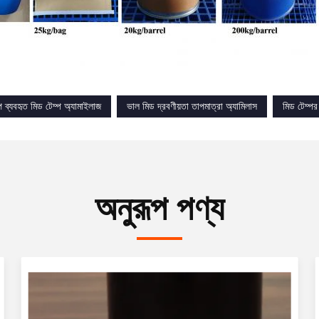
্পে ব্যবহৃত মিড টেম্প অ্যামাইলাজ
ভাল মিড দ্রবণীয়তা তাপমাত্রা অ্যামিলাস
মিড টেম্পর 
অনুরূপ পণ্য