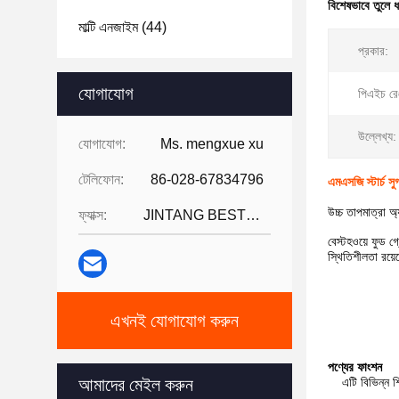
বিশেষভাবে তুলে 
মাল্টি এনজাইম
(44)
প্রকার:
যোগাযোগ
পিএইচ রেঞ
উল্লেখ্য:
যোগাযোগ:
Ms. mengxue xu
টেলিফোন:
86-028-67834796
এমএসজি স্টার্চ স
উচ্চ তাপমাত্রা অ
ফ্যাক্স:
JINTANG BESTWAY TECHNOLOGY CO
বেস্টহওয়ে ফুড গ্
স্থিতিশীলতা রয়ে
এখনই যোগাযোগ করুন
পণ্যের ফাংশন
আমাদের মেইল করুন
এটি বিভিন্ন শ