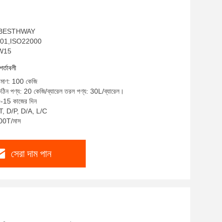
াম: BESTHWAY
O9001,ISO22000
XW15
শর্তাবলী
রিমাণ: 100 কেজি
কঠিন পণ্য: 20 কেজি/ব্যারেল তরল পণ্য: 30L/ব্যারেল।
0-15 কাজের দিন
T/T, D/P, D/A, L/C
100T/মাস
সেরা দাম পান