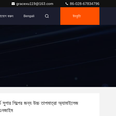
gracexu119@163.com
86-028-67834796
গাযোগ করুন
উদ্ধৃতি
Bengali
চ সুগার শিল্পের জন্য উচ্চ তাপমাত্রা অ্যামাইলেজ
এনজাইম