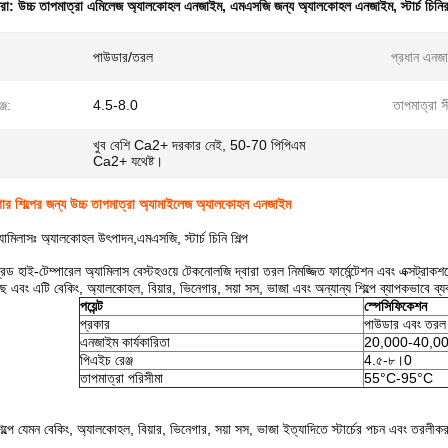
ধরা:
উচ্চ তাপমাত্রা এমিলেজ অ্যালকোহল এনজাইম
,
এমএসজি জন্য অ্যালকোহল এনজাইম
,
স্টার্চ চি
পাউডার/তরল
প্রধান এনজ
্জ:
4.5-8.0
তাপমাত্রা স
খুব বেশি Ca2+ দরকার নেই, 50-70 পিপিএম
Ca2+ যথেষ্ট।
ুগার শিল্পের জন্য উচ্চ তাপমাত্রা অ্যামাইলেজ অ্যালকোহল এনজাইম
্যামিলাসঃ অ্যালকোহল উৎপাদন,এমএসজি, স্টার্চ চিনি শিল্প
রেড হাই-টেম্পারেল অ্যামিলাস বেস্টহওয়ে টেকনোলজি দ্বারা তরল নিমজ্জিত ফার্মেন্টেশন এবং এক্সট্রাকশ
ছে এবং এটি বেকিং, অ্যালকোহল, বিয়ার, ভিনেগার, সয়া সস, ভাজা এবং অন্যান্য শিল্পে ব্যাপকভাবে ব
পয়েন্ট
স্পেসিফিকেশন
প্রকার
পাউডার এবং তরল
এনজাইম কার্যকারিতা
20,000-40,00
পিএইচ রেঞ্জ
4.৫-৮।0
তাপমাত্রা পরিসীমা
55°C-95°C
িল্পে যেমন বেকিং, অ্যালকোহল, বিয়ার, ভিনেগার, সয়া সস, ভাজা ইত্যাদিতে স্টার্চের পচন এবং তরলী