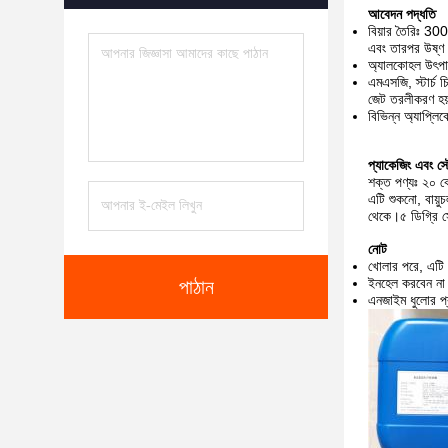
আবেদন পদ্ধতি
বিয়ার তৈরিঃ 30
এবং তারপর উষ্ণ র
অ্যালকোহল উৎপ
এমএসজি, স্টার্চ
জেট তরলীকরণ হয
বিভিন্ন অ্যাপ্লিক
প্যাকেজিং এবং স্
শক্ত পণ্যঃ ২০ ক
এটি শুকনো, বায়
থেকে।৫ ডিগ্রি স
নোট
খোলার পরে, এটি 
ইনহেল করবেন না। 
পাঠান
এনজাইম ধুলোর প্র