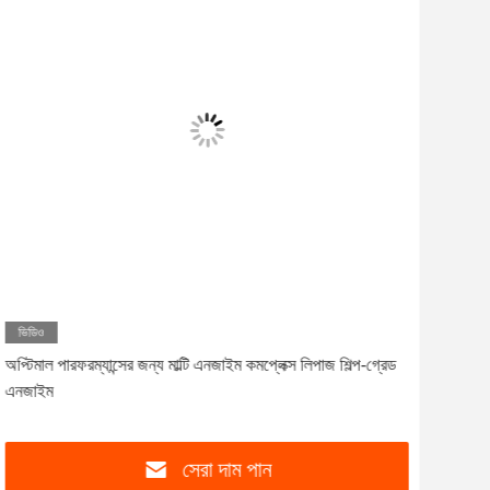
ভিডিও
অপ্টিমাল পারফরম্যান্সের জন্য মাল্টি এনজাইম কমপ্লেক্স লিপাজ শিল্প-গ্রেড
মাল্ট
এনজাইম
তাপম
সেরা দাম পান