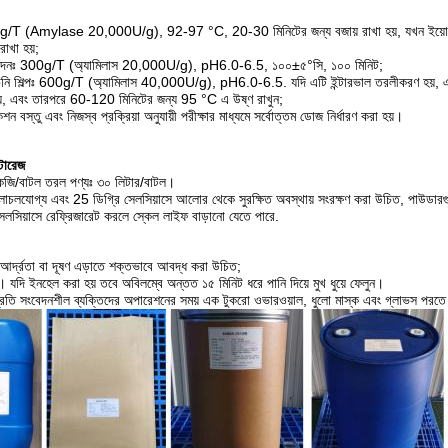
0g/T (Amylase 20,000U/g), 92-97 °C, 20-30 মিনিটের জন্য বজায় রাখা হয়, যখন ইয়োডিন প
াখা হয়;
াদনঃ 300g/T (অ্যামিলাস 20,000U/g), pH6.0-6.5, ১০০±৫°সি, ১০০ মিনিট;
 চিনি শিল্পঃ 600g/T (অ্যামিলাস 40,000U/g), pH6.0-6.5. যদি এটি ইন্টারভাল তরলীকরণ হয়, 
়, এবং তারপরে 60-120 মিনিটের জন্য 95 °C এ উষ্ণ রাখুন;
েশন বস্তু এবং নিজস্ব প্রক্রিয়া অনুযায়ী পরীক্ষার মাধ্যমে সর্বোত্তম ডোজ নির্ধারণ করা হয়।
টোরেজ
েজি/বাটল তরল পণ্যঃ ৩০ লিটার/বাটল।
ুচলাচলযোগ্য এবং 25 ডিগ্রি সেলসিয়াসে আলোর থেকে সুরক্ষিত অবস্থায় সংরক্ষণ করা উচিত, পাউডার
েলসিয়াসে রেফ্রিজারেট করলে স্কেল লাইফ বাড়ানো যেতে পারে.
আর্দ্রতা বা দূষণ এড়াতে শক্তভাবে আবদ্ধ করা উচিত;
যদি ইনহেল করা হয় তবে অবিলম্বে অন্তত ১৫ মিনিট ধরে পানি দিয়ে মুখ ধুয়ে ফেলুন।
তি সংবেদনশীল ব্যক্তিদের অপারেশনের সময় এক টুকরো ওভারওয়াল, ধুলো মাস্ক এবং গ্লাভস পরতে হবে।