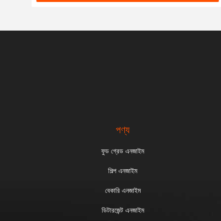
পণ্য
ফুড গ্রেড এনজাইম
শিল্প এনজাইম
বেকারি এনজাইম
ডিটারজেন্ট এনজাইম