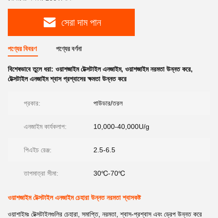
সেরা দাম পান
পণ্যের বিবরণ
পণ্যের বর্ণনা
বিশেষভাবে তুলে ধরা:
ওয়াশজাইম টেক্সটাইল এনজাইম
,
ওয়াশজাইম নরমতা উন্নত করে
,
টেক্সটাইল এনজাইম শ্বাস প্রশ্বাসের ক্ষমতা উন্নত করে
প্রকার:
পাউডার/তরল
এনজাইম কার্যকলাপ:
10,000-40,000U/g
পিএইচ রেঞ্জ:
2.5-6.5
তাপমাত্রা সীমা:
30℃-70℃
ওয়াশজাইম টেক্সটাইল এনজাইম চেহারা উন্নত নরমতা শ্বাসকষ্ট
ওয়াশাইমঃ টেক্সটাইলগুলির চেহারা, সমাপ্তি, নরমতা, শ্বাস-প্রশ্বাস এবং ড্রেপ উন্নত করে