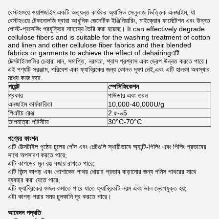
বেস্টহওয়ে ওয়াশজাইম একটি অত্যন্ত কার্যকর অ্যাসিড সেলুলাজ ভিত্তিক এনজাইম, যা
বেস্টহওয়ে টেকনোলজি দ্বারা আধুনিক জেনেটিক ইঞ্জিনিয়ারিং, মাইক্রোব ফার্মেটেশন এবং উন্নত
পোস্ট-প্রসেসিং প্রযুক্তির সাহায্যে তৈরি করা হয়েছে। It can effectively degrade
cellulose fibers and is suitable for the washing treatment of cotton
and linen and other cellulose fiber fabrics and their blended
fabrics or garments to achieve the effect of dehairingএটি
টেক্সটাইলগুলির চেহারা মান, সমাপ্তি, নরমতা, শ্বাস প্রশ্বাস এবং ড্রেপ উন্নত করতে পারে।
এই পণ্যটি সরঞ্জাম, পরিবেশ এবং ফ্যাব্রিকের জন্য কোনও দূষণ নেই,এবং এটি হালকা অবস্থার
মধ্যে কাজ করে.
পয়েন্ট
স্পেসিফিকেশন
প্রকার
পাউডার এবং তরল
এনজাইম কার্যকারিতা
10,000-40,000U/g
পিএইচ রেঞ্জ
2.৫-৬5
তাপমাত্রা পরিসীমা
30°C-70°C
পণ্যের ফাংশন
এটি টেক্সটাইল পৃষ্ঠের চুলের পোঁদ এবং পেল্টগুলি স্থায়ীভাবে অ্যান্টি-পিলিং এবং পিলিং প্রভাবের
সাথে অপসারণ করতে পারে;
এটি কাপড়ের মূল রঙ বজায় রাখতে পারে;
এটি জিন্স কাপড় এবং পোশাকের পাথর ধোয়ার প্রভাব বাড়ানোর জন্য পমিস পাথরের সাথে
ব্যবহার করা যেতে পারে;
এটি ফ্যাব্রিকের ওজন কমাতে পারে যাতে ফ্যাব্রিকটি নরম এবং ভাল ড্রেপযুক্ত হয়;
এটা কাপড় পরার সময় চুলকানি দূর করতে পারে।
আবেদন পদ্ধতি