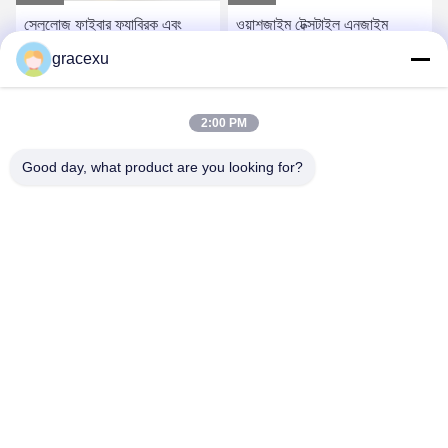
সেলুলোজ ফাইবার ফ্যাব্রিক এবং
ওয়াশজাইম টেক্সটাইল এনজাইম
মিশ্রিত ফ্যাব্রিক বা পোশাকের জন্য
সেলুলোজ এনজাইম টেক্সটাইল শিল্পে
gracexu
নিরপেক্ষ ওয়াশিং এঞ্জাইম ওয়াশিং
কোন দূষণ নেই
ট্রিটমেন্ট
সেরা দাম পান
সেরা দাম পান
2:00 PM
Good day, what product are you looking for?
Jintang Bestway Technology Co., Ltd.
gracexu119@163.com
86-028-67834796
১# বিল্ডিং ১৮,২৪# জিনলে রোড, চেংদু-আবা ইনটেনসিভ ইন্ডাস্ট্রিয়াল, ডেভেলপমেন্ট
জোন, জিনটাং, চেংদু, সিচুয়ান, চীন