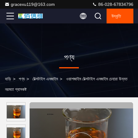
gracexu119@163.com
86-028-67834796
উদ্ধৃতি
পণ্য
বাড়ি
>
পণ্য
>
টেক্সটাইল এনজাইম
>
ওয়াশজাইম টেক্সটাইল এনজাইম চেহারা উন্নত
নরমতা শ্বাসকষ্ট