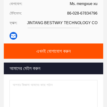
যোগাযোগ:
Ms. mengxue xu
টেলিফোন:
86-028-67834796
ফ্যাক্স:
JINTANG BESTWAY TECHNOLOGY CO
এখনই যোগাযোগ করুন
আমাদের মেইল করুন