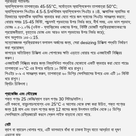
প্রক্রিয়া শর্তাবলীঃ
অ্যাপ্লিকেশন তাপমাত্রাঃ 45-55°C, সর্বোত্তম অ্যাপ্লিকেশন তাপমাত্রা 50°C;
অ্যাপ্লিকেশন পিএইচঃ 4.5-5.5অপ্টিমাম অ্যাপ্লিকেশন পিএইচ ৪।8, অক্সালিক অ্যাসিড বা
হিমবাহের অ্যাসটিক অ্যাসিড ব্যবহার করা যেতে পারে জল স্নানের পিএইচ সামঞ্জস্য করতে;
ধোয়ার সময়ঃ 15-45 মিনিট, পছন্দসই প্রভাবের উপর নির্ভর করে, দীর্ঘ সময়, এবং ভাল প্রভাব;
ডোজঃ ০.৫-১.০% (ওউফ - ফ্যাব্রিকের ওজনের উপর, নির্দিষ্ট ডোজটি প্রক্রিয়াজাতকরণের
প্রয়োজনীয়তা, বৃহত্তর ডোজ এবং আরও ভাল প্রভাবের উপর নির্ভর করে);
বাথ অনুপাতঃ ১ঃ৫-১:15.
সন্তোষজনক প্রক্রিয়াকরণ ফলাফল অর্জনের জন্য, সেরা desizing চিকিত্সা পদ্ধতি নির্ধারণ
করা প্রয়োজন;
কাপড়ের অতিরিক্ত চিকিত্সা এবং পোশাকের ক্ষতি এড়াতে ধোয়ার পরে এনজাইমটি নিষ্ক্রিয়
করুন।
এনজাইমটি নিষ্ক্রিয় করার জন্য নিম্নলিখিত পদ্ধতির যেকোনো একটি ব্যবহার করা যেতে পারেঃ
তাপমাত্রা ৮০°C এর উপরে বাড়িয়ে ১০ মিনিট ধরে রাখুন।
পিএইচ ৮-৯ এ সামঞ্জস্য করুন, তাপমাত্রা ৬০ ডিগ্রি সেলসিয়াসের উপরে এবং এটি ১০ মিনিট
ধরে রাখুন।
ব্লিচিং চিকিৎসা।
প্যাকেজিং এবং স্টোরেজ
শক্ত পণ্যঃ 25 কেজি/ব্যাগ তরল পণ্যঃ 30 লিটার/বাটল।
এটি শুকনো, বায়ুচলাচলযোগ্য এবং 25°C এ আলোর থেকে রক্ষা করা উচিত, শক্ত পণ্যের
জন্য 18 মাস এবং তরল পণ্যের জন্য 12 মাসের জন্য উৎপাদন তারিখ থেকে।৫ ডিগ্রি
সেলসিয়াসে রেফ্রিজারেট করলে স্কেল লাইফ বাড়ানো যেতে পারে.
নোট
ব্যাগ বা ব্যারেল খোলার পরে, এটি ভালভাবে বাঁধা বা ঢাকনা টানুন যাতে আর্দ্রতা বা দূষণ
এড়ানো যায়;