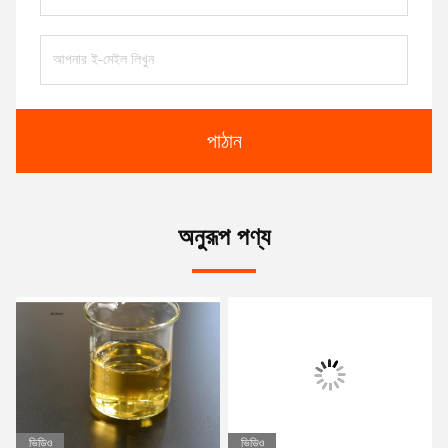
পাঠান
অনুরূপ পণ্য
ভিডিও
ভিডিও