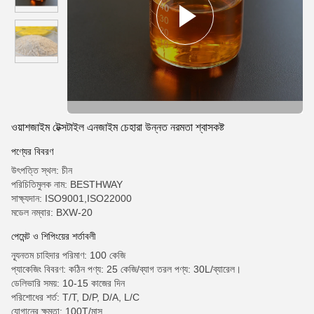
ওয়াশজাইম টেক্সটাইল এনজাইম চেহারা উন্নত নরমতা শ্বাসকষ্ট
পণ্যের বিবরণ
উৎপত্তি স্থল: চীন
পরিচিতিমুলক নাম: BESTHWAY
সাক্ষ্যদান: ISO9001,ISO22000
মডেল নম্বার: BXW-20
পেমেন্ট ও শিপিংয়ের শর্তাবলী
ন্যূনতম চাহিদার পরিমাণ: 100 কেজি
প্যাকেজিং বিবরণ: কঠিন পণ্য: 25 কেজি/ব্যাগ তরল পণ্য: 30L/ব্যারেল।
ডেলিভারি সময়: 10-15 কাজের দিন
পরিশোধের শর্ত: T/T, D/P, D/A, L/C
যোগানের ক্ষমতা: 100T/মাস