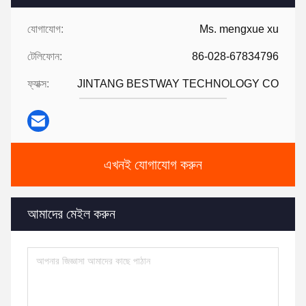
যোগাযোগ:
Ms. mengxue xu
টেলিফোন:
86-028-67834796
ফ্যাক্স:
JINTANG BESTWAY TECHNOLOGY CO
এখনই যোগাযোগ করুন
আমাদের মেইল করুন