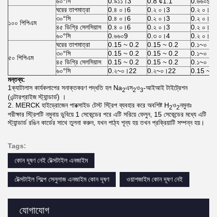
৬০°সি
0.৯১১।3
0.8 ¢1.1
0.৬৬০9
ঘরের তাপমাত্রা
0.৪ ০।6
0.২ ০।3
0.২ ০।2
৩০°সি
0.৪ ০।6
0.২ ০।3
0.২ ০।2
১০০ পিপিএম
৪৫ ডিগ্রি সেলসিয়াস
0.৪ ০।6
0.২ ০।3
0.২ ০।2
৬০°সি
0.৬৬০9
0.৩ ০।4
0.২ ০।3
ঘরের তাপমাত্রা
0.15 ~ 0.2
0.15 ~ 0.2
0.১~০।1
৩০°সি
0.15 ~ 0.2
0.15 ~ 0.2
0.১~০।1
৫০ পিপিএম
৪৫ ডিগ্রি সেলসিয়াস
0.15 ~ 0.2
0.15 ~ 0.2
0.১~০।1
৬০°সি
0.২~০।22
0.২~০।22
0.15 ~ 0
মন্তব্য:
1ক্যাটালাস কার্যকলাপের সনাক্তকরণ পদ্ধতি হল Na
এস
ও
-আইআই টাইট্রেশন
2
2
3
(এন্টারপ্রাইজ স্ট্যান্ডার্ড) ।
2. MERCK হাইড্রোজেন পারক্সাইড টেস্ট স্ট্রিপ ব্যবহার করে অবশিষ্ট H
ও
নমুনাঃ
2
2
পরীক্ষার স্ট্রিপটি নমুনায় ডুবিয়ে 1 সেকেন্ডের পরে এটি সরিয়ে ফেলুন, 15 সেকেন্ডের মধ্যে এটি
স্ট্যান্ডার্ড রঙিন কার্ডের সাথে তুলনা করুন, যখন পাঠ্য শূন্য হয় তখন প্রক্রিয়াটি সম্পন্ন হয়।
Tags:
কোন দূষণ নেই টেক্সটাইল এনজাইম
টেক্সটাইল শিল্পে সেলুলাজ এনজাইম কোন দূষণ
ওয়াশজাইম কোন দূষণ নেই
যোগাযোগ