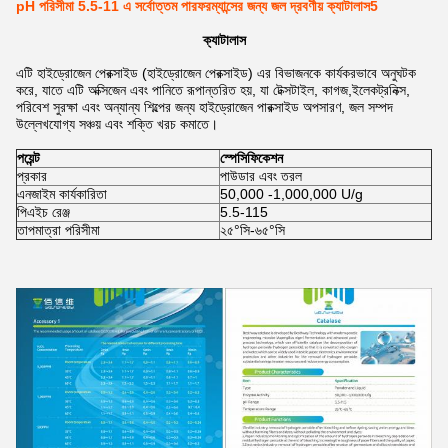
pH পরিসীমা 5.5-11 এ সর্বোত্তম পারফরম্যান্সের জন্য জল দ্রবণীয় ক্যাটালাস5
ক্যাটালাস
এটি হাইড্রোজেন পেরক্সাইড (হাইড্রোজেন পেরক্সাইড) এর বিভাজনকে কার্যকরভাবে অনুঘটক
করে, যাতে এটি অক্সিজেন এবং পানিতে রূপান্তরিত হয়, যা টেক্সটাইল, কাগজ,ইলেকট্রনিক্স,
পরিবেশ সুরক্ষা এবং অন্যান্য শিল্পের জন্য হাইড্রোজেন পারক্সাইড অপসারণ, জল সম্পদ
উল্লেখযোগ্য সঞ্চয় এবং শক্তি খরচ কমাতে।
পয়েন্ট
স্পেসিফিকেশন
প্রকার
পাউডার এবং তরল
এনজাইম কার্যকারিতা
50,000 -1,000,000 U/g
পিএইচ রেঞ্জ
5.5-115
তাপমাত্রা পরিসীমা
২৫°সি-৬৫°সি