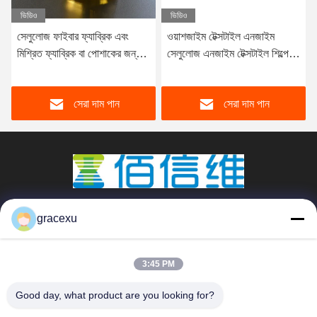
ভিডিও
ভিডিও
সেলুলোজ ফাইবার ফ্যাব্রিক এবং
ওয়াশজাইম টেক্সটাইল এনজাইম
মিশ্রিত ফ্যাব্রিক বা পোশাকের জন্য
সেলুলোজ এনজাইম টেক্সটাইল শিল্পে
নিরপেক্ষ ওয়াশিং এঞ্জাইম ওয়াশিং
কোন দূষণ নেই
ট্রিটমেন্ট
সেরা দাম পান
সেরা দাম পান
Jintang Bestway Technology Co., Ltd.
gracexu
gracexu119@163.com
86-028-67834796
3:45 PM
১# বিল্ডিং ১৮,২৪# জিনলে রোড, চেংদু-আবা ইনটেনসিভ ইন্ডাস্ট্রিয়াল, ডেভেলপমেন্ট
Good day, what product are you looking for?
জোন, জিনটাং, চেংদু, সিচুয়ান, চীন