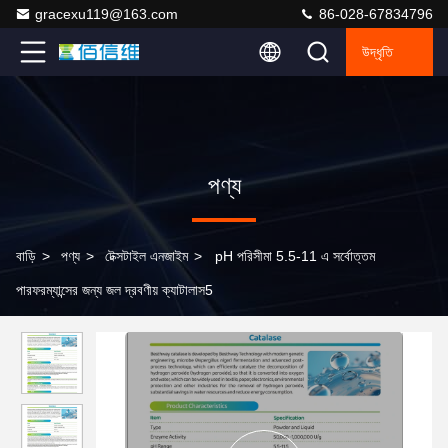
gracexu119@163.com
86-028-67834796
উদ্ধৃতি
পণ্য
বাড়ি
>
পণ্য
>
টেক্সটাইল এনজাইম
>
pH পরিসীমা 5.5-11 এ সর্বোত্তম
পারফরম্যান্সের জন্য জল দ্রবণীয় ক্যাটালাস5