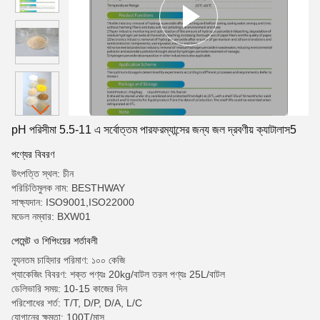
pH পরিসীমা 5.5-11 এ সর্বোত্তম পারফরম্যান্সের জন্য জল দ্রবণীয় ক্যাটালাস5
পণ্যের বিবরণ
উৎপত্তি স্থল: চীন
পরিচিতিমুলক নাম: BESTHWAY
সাক্ষ্যদান: ISO9001,ISO22000
মডেল নম্বার: BXW01
পেমেন্ট ও শিপিংয়ের শর্তাবলী
ন্যূনতম চাহিদার পরিমাণ: ১০০ কেজি
প্যাকেজিং বিবরণ: শক্ত পণ্যঃ 20kg/বাটল তরল পণ্যঃ 25L/বাটল
ডেলিভারি সময়: 10-15 কাজের দিন
পরিশোধের শর্ত: T/T, D/P, D/A, L/C
যোগানের ক্ষমতা: 100T/মাস