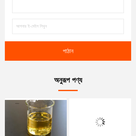
পাঠান
অনুরূপ পণ্য