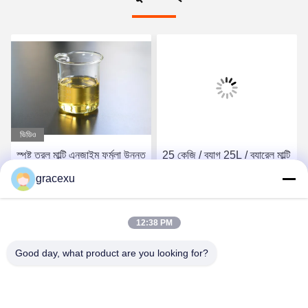
ভিডিও
স্পষ্ট তরল মাল্টি এনজাইম ফর্মুলা উন্নত
25 কেজি / ব্যাগ 25L / ব্যারেল মাল্টি
উত্পাদনের জন্য প্রস্তাবিত ডোজ 1-3
এনজাইম পাউডার এবং তরল প্যাকেজ
gracexu
কেজি/টি পিএইচ পরিসীমা 5.5-9.5
গভীর পরিষ্কারের জন্য প্রোটেজ টাইপ
সেরা দাম পান
সেরা দাম পান
12:38 PM
Good day, what product are you looking for?