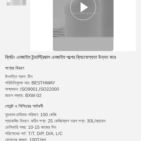
ব্লিচিং এনজাইম ইন্ডাস্ট্রিয়াল এনজাইম পল্পের ব্লিচযোগ্যতা উন্নত করে
পণ্যের বিবরণ
উৎপত্তি স্থল: চীন
পরিচিতিমুলক নাম: BESTHWAY
সাক্ষ্যদান: ISO9001,ISO22000
মডেল নম্বার: BXW-02
পেমেন্ট ও শিপিংয়ের শর্তাবলী
ন্যূনতম চাহিদার পরিমাণ: 100 কেজি
প্যাকেজিং বিবরণ: কঠিন পণ্য: 25 কেজি/ব্যাগ তরল পণ্য: 30L/ব্যারেল
ডেলিভারি সময়: 10-15 কাজের দিন
পরিশোধের শর্ত: T/T, D/P, D/A, L/C
যোগানের ক্ষমতা: 100T/মাস