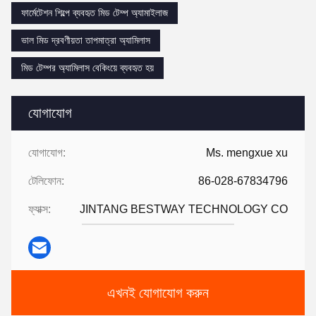
ফার্মেটেশন শিল্পে ব্যবহৃত মিড টেম্প অ্যামাইলাজ
ভাল মিড দ্রবণীয়তা তাপমাত্রা অ্যামিলাস
মিড টেম্পর অ্যামিলাস বেকিংয়ে ব্যবহৃত হয়
যোগাযোগ
যোগাযোগ:
Ms. mengxue xu
টেলিফোন:
86-028-67834796
ফ্যাক্স:
JINTANG BESTWAY TECHNOLOGY CO
এখনই যোগাযোগ করুন