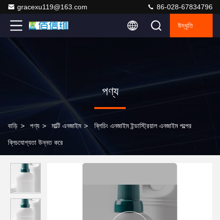
gracexu119@163.com
86-028-67834796
উদ্ধৃতি
পণ্য
বাড়ি
>
পণ্য
>
মাল্টি এনজাইম
>
ব্লিচিং এনজাইম ইন্ডাস্ট্রিয়াল এনজাইম পল্পের
ব্লিচযোগ্যতা উন্নত করে