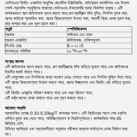
বেস্টহওয়ে ব্লিচিং এনজাইম আধুনিক জেনেটিক ইঞ্জিনিয়ারিং, মাইক্রোব ফার্মেটেশন এবং উন্নত
পোস্ট-প্রসেসিং প্রযুক্তির সাহায্যে বেস্টহওয়ে টেকনোলজি দ্বারা বিকশিত হয়েছে। এটি
কার্যকরভাবে পল্পে জাইলানকে ধ্বংস করতে পারে,পল্প ম্যাট্রিক্স ফাঁক বৃদ্ধি, লিগনিন পৃথক করা,
পল্পের কাঠামো প্রসারিত করা, পল্পের ব্লিচযোগ্যতা উন্নত করা, পরবর্তী ব্লিচ ডোজ হ্রাস করা,
ব্যয় সাশ্রয় করা এবং দূষণ হ্রাস করা।
পয়েন্ট
স্পেসিফিকেশন
প্রকার
পাউডার এবং তরল
প্রধান এনজাইম
জাইলানাজ, হেমিসেলুলাস
পিএইচ রেঞ্জ
6.০-১১।0
তাপমাত্রা পরিসীমা
৩০°সি-৬৫°সি
পণ্যের ফাংশন
এটি জাইলানকে ধ্বংস করতে পারে, পল্প ম্যাট্রিক্সের ফাঁক বাড়িয়ে তুলতে পারে এবং জাইলানের
দ্বিতীয় জমাট বাঁধতে পারে।
এটি সেলুলোজ এবং লিগনিনের মধ্যে সংযোগ ভেঙে ফেলতে পারে এবং লিগনিন মুক্তি দিতে পারে;
এটি পল্পের ব্লিচযোগ্যতা উন্নত করতে পারে, পল্পের উজ্জ্বলতা এবং ব্লিচিং রেট বাড়িয়ে তুলতে
পারে;
এটি ব্লিচিং এজেন্টের পরিমাণ কমাতে পারে এবং খরচ বাঁচাতে পারে;
এটি বর্জ্য জলের বোঝা কমাতে পারে এবং দূষণ কমাতে পারে।
আবেদন পদ্ধতি
প্রস্তাবিত ডোজঃ 0.10-0.20kg/T কাগজের পলপ। এটি ব্লিচিংয়ের আগে শেষ ওয়াশিং
মেশিনে যুক্ত করা যেতে পারে, অবিচ্ছিন্নভাবে বা বিরতিপূর্ণভাবে। কার্যকারিতা সময় 45
মিনিটের বেশি;
বিভিন্ন প্রক্রিয়া এবং প্রয়োজনীয়তা অনুসারে পরীক্ষার মাধ্যমে সর্বোত্তম ডোজ নির্ধারণ করা
হয়।