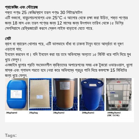
প্যাকেজিং এবং স্টোরেজ
শক্ত পণ্যঃ 25 কেজি/ব্যাগ তরল পণ্যঃ 30 লিটার/বাটল
এটি শুকনো, বায়ুচলাচলযোগ্য এবং 25°C এ আলোর থেকে রক্ষা করা উচিত, শক্ত পণ্যের
জন্য 18 মাস এবং তরল পণ্যের জন্য 12 মাসের জন্য উৎপাদন তারিখ থেকে।৫ ডিগ্রি
সেলসিয়াসে রেফ্রিজারেট করলে স্কেল লাইফ বাড়ানো যেতে পারে.
নোট
ব্যাগ বা ব্যারেল খোলার পরে, এটি ভালভাবে বাঁধা বা ঢাকনা টানুন যাতে আর্দ্রতা বা দূষণ
এড়ানো যায়;
ইনহেল করবেন না। যদি ইনহেল করা হয় তবে অবিলম্বে অন্তত ১৫ মিনিট ধরে পানি দিয়ে মুখ
ধুয়ে ফেলুন।
এনজাইম ধুলোর প্রতি সংবেদনশীল ব্যক্তিদের অপারেশনের সময় এক টুকরো ওভারওয়াল, ধুলো
মাস্ক এবং গ্লাভস পরতে হবে।দয়া করে অবিলম্বে প্রচুর পানি দিয়ে কমপক্ষে 15 মিনিটের
জন্য ধুয়ে ফেলুন.
Tags: