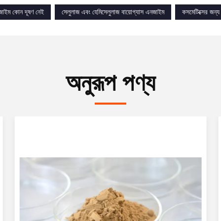
শজাইম কোন দূষণ নেই
সেলুলাজ এবং হেমিসেলুলাজ বায়োগ্যাস এনজাইম
কসমেটিক্সের জন্য
অনুরূপ পণ্য