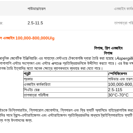
পাউডার/তরল
এনজাইম কার্য
্জ:
2.5-11.5
তাপমাত্রা পরি
্রিয়াল এনজাইম 100,000-800,000U/g
লিপাজ, শিল্প এনজাইম
লিপাজ
আধুনিক জেনেটিক ইঞ্জিনিয়ারিং এর সাহায্যে বেস্টওয়ে টেকনোলজি দ্বারা তৈরি করা হয়েছে।
Aspergill
াশাপাশি এস্টার সংশ্লেষণ এবং এস্টার এক্সচেঞ্জ প্রতিক্রিয়াগুলিকে উদ্দীপিত করতে পারে। এর উচ্চ দক
 কাগজ তৈরি ইত্যাদির মতো অনেক ক্ষেত্রে ব্যাপকভাবে ব্যবহার করা যেতে পারে।
পয়েন্ট
স্পেসিফিকেশন
প্রকার
পাউডার এবং তরল
এনজাইম কার্যকারিতা
100,000-800,
পিএইচ রেঞ্জ
2.5-115
তাপমাত্রা পরিসীমা
30°C-70°C
াইডকে ডিগ্লিসারাইড, গ্লিসারোল মোনোস্টার, গ্লিসারল এবং ফ্রি ফ্যাটি অ্যাসিডে হাইড্রোলাইজ কর
দির সাথে ট্রান্স-এস্টারাইজেশন এবং এস্টারাইজেশন প্রতিক্রিয়াগুলির মাধ্যমে ট্রাইগ্লিসারাইডে ফ্যা
ন্য পণ্য উৎপাদনের জন্য.