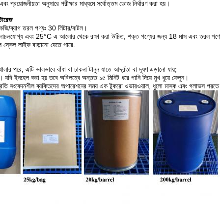
া এবং প্রয়োজনীয়তা অনুসারে পরীক্ষার মাধ্যমে সর্বোত্তম ডোজ নির্ধারণ করা হয়।
টোরেজ
েজি/ব্যাগ তরল পণ্যঃ 30 লিটার/বাটল।
ুচলাচলযোগ্য এবং 25°C এ আলোর থেকে রক্ষা করা উচিত, শক্ত পণ্যের জন্য 18 মাস এবং তরল পণ্য
ে স্কেল লাইফ বাড়ানো যেতে পারে.
খোলার পরে, এটি ভালভাবে বাঁধা বা ঢাকনা টানুন যাতে আর্দ্রতা বা দূষণ এড়ানো যায়;
যদি ইনহেল করা হয় তবে অবিলম্বে অন্তত ১৫ মিনিট ধরে পানি দিয়ে মুখ ধুয়ে ফেলুন।
তি সংবেদনশীল ব্যক্তিদের অপারেশনের সময় এক টুকরো ওভারওয়াল, ধুলো মাস্ক এবং গ্লাভস পরতে হবে।