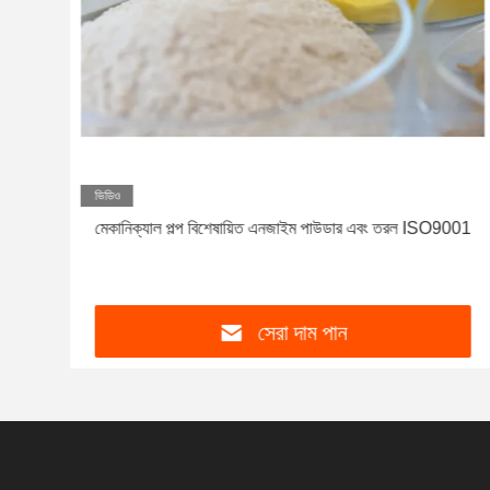
ভিডিও
্জ
মেকানিক্যাল পল্প বিশেষায়িত এনজাইম পাউডার এবং তরল ISO9001
সেরা দাম পান