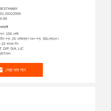
াম: BESTHWAY
O9001,ISO22000
XW-09
শর্তাবলী
রিমাণ: 100 কেজি
কঠিন পণ্য: 25 কেজি/ব্যাগ তরল পণ্য: 30L/ব্যারেল।
0-15 কাজের দিন
T/T, D/P, D/A, L/C
100T/মাস
সেরা দাম পান