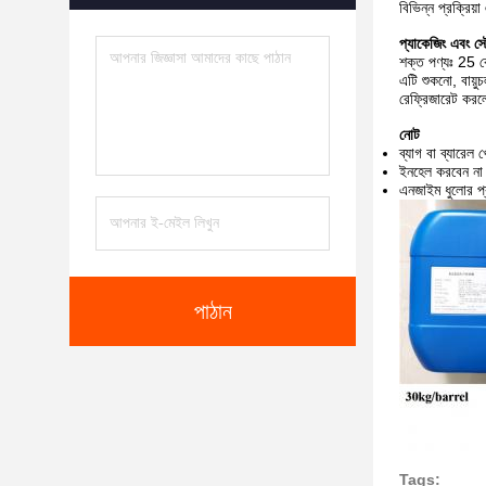
বিভিন্ন প্রক্রিয়
প্যাকেজিং এবং স্
শক্ত পণ্যঃ 25 ক
এটি শুকনো, বায়
রেফ্রিজারেট করল
নোট
ব্যাগ বা ব্যারেল 
ইনহেল করবেন না। 
এনজাইম ধুলোর প্র
পাঠান
Tags: