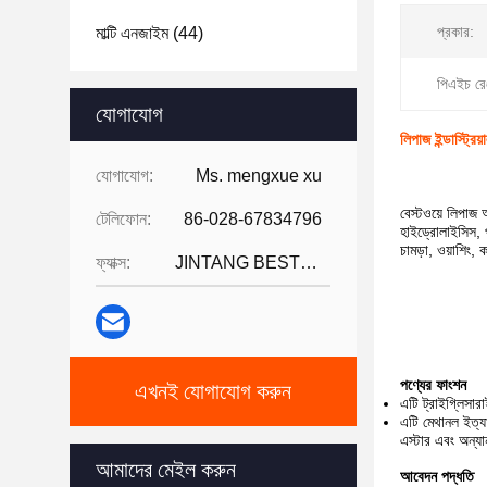
প্রকার:
মাল্টি এনজাইম
(44)
পিএইচ রেঞ
যোগাযোগ
লিপাজ ইন্ডাস্ট
যোগাযোগ:
Ms. mengxue xu
বেস্টওয়ে লিপাজ 
টেলিফোন:
86-028-67834796
হাইড্রোলাইসিস, প
চামড়া, ওয়াশিং,
ফ্যাক্স:
JINTANG BESTWAY TECHNOLOGY CO
পণ্যের ফাংশন
এখনই যোগাযোগ করুন
এটি ট্রাইগ্লিসার
এটি মেথানল ইত্যা
এস্টার এবং অন্যা
আমাদের মেইল করুন
আবেদন পদ্ধতি