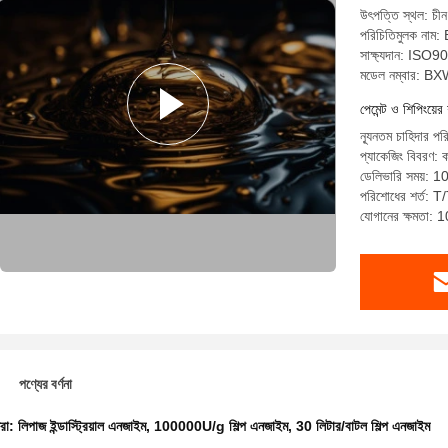
উৎপত্তি স্থল: চীন
পরিচিতিমুলক ন
সাক্ষ্যদান: IS
মডেল নম্বার: B
পেমেন্ট ও শিপিংয়ের 
ন্যূনতম চাহিদার প
প্যাকেজিং বিবরণ: 
ডেলিভারি সময়: 1
পরিশোধের শর্ত: 
যোগানের ক্ষমতা: 
পণ্যের বর্ণনা
ধরা:
লিপাজ ইন্ডাস্ট্রিয়াল এনজাইম
,
100000U/g শিল্প এনজাইম
,
30 লিটার/বাটল শিল্প এনজাইম