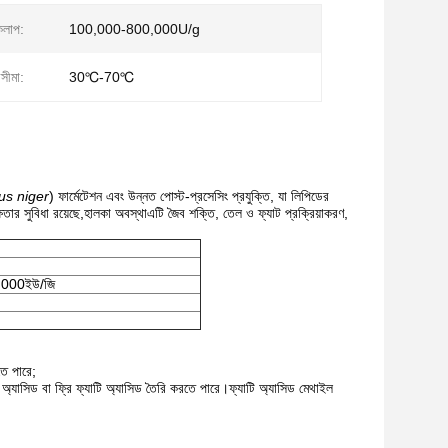
কলাপ:
100,000-800,000U/g
সীমা:
30℃-70℃
us niger
) ফার্মেটেশন এবং উন্নত পোস্ট-প্রসেসিং প্রযুক্তি, যা লিপিডের
্ষতার সুবিধা রয়েছে,হালকা অবস্থাএটি জৈব শক্তি, তেল ও ফ্যাট প্রক্রিয়াকরণ,
000ইউ/জি
তে পারে;
টি অ্যাসিড বা ফ্রি ফ্যাটি অ্যাসিড তৈরি করতে পারে।ফ্যাটি অ্যাসিড মেথাইল