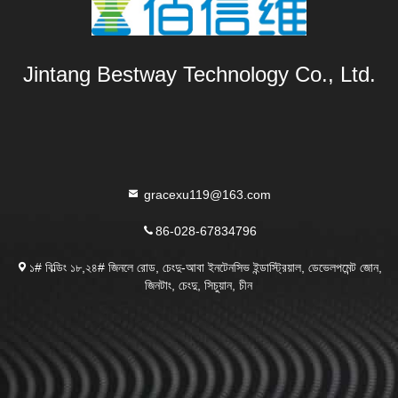
Jintang Bestway Technology Co., Ltd.
gracexu119@163.com
86-028-67834796
১# বিল্ডিং ১৮,২৪# জিনলে রোড, চেংদু-আবা ইনটেনসিভ ইন্ডাস্ট্রিয়াল, ডেভেলপমেন্ট জোন,
জিনটাং, চেংদু, সিচুয়ান, চীন