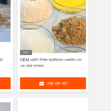
ভিডিও
্ট
OEM ওয়াশিং লিপাজ বায়োডিজেল এনজাইম তেল
এবং ময়লা অপসারণ
সেরা দাম পান