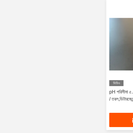
ভিডিও
pH পরিসীমা ৫.
/ তরল,ডিটারজেন