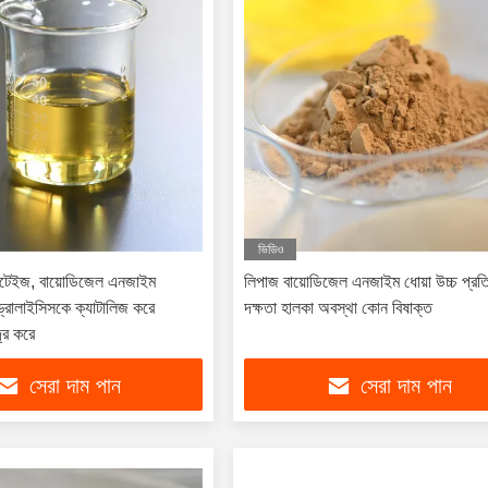
ভিডিও
্রোটেইজ, বায়োডিজেল এনজাইম
লিপাজ বায়োডিজেল এনজাইম ধোয়া উচ্চ প্রতিক
্রোলাইসিসকে ক্যাটালিজ করে
দক্ষতা হালকা অবস্থা কোন বিষাক্ত
ূর করে
সেরা দাম পান
সেরা দাম পান