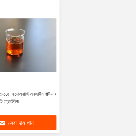
৫-১.৫, বায়োএনার্জি এনজাইম পাউডার
্টে প্রোটেইজ
সেরা দাম পান