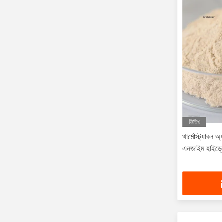
ভিডিও
থার্মোস্ট্যাবল 
এনজাইম হাইড্র