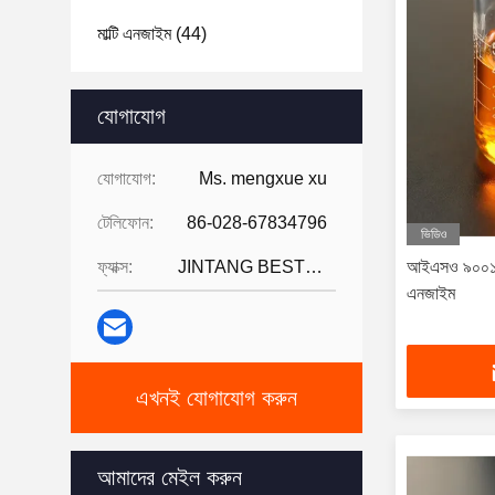
মাল্টি এনজাইম
(44)
যোগাযোগ
যোগাযোগ:
Ms. mengxue xu
টেলিফোন:
86-028-67834796
ভিডিও
ফ্যাক্স:
JINTANG BESTWAY TECHNOLOGY CO
আইএসও ৯০০১ ড
এনজাইম
এখনই যোগাযোগ করুন
আমাদের মেইল করুন