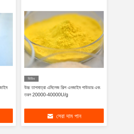
ভিডিও
জাইম
উচ্চ তাপমাত্রা এমিলেজ শিল্প এনজাইম পাউডার এবং
তরল 20000-40000U/g
সেরা দাম পান