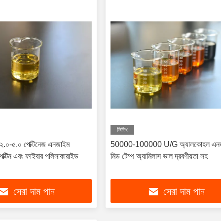
ভিডিও
 ২.০-৫.০ পেক্টিনেজ এনজাইম
50000-100000 U/G অ্যালকোহল এন
ক্টিন এবং ফাইবার পলিসাকারাইড
মিড টেম্প অ্যামিলাস ভাল দ্রবণীয়তা সহ
সেরা দাম পান
সেরা দাম পান