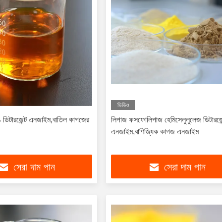
ভিডিও
িটারজেন্ট এনজাইম,বাতিল কাগজের
লিপাজ ফসফোলিপাজ হেমিসেলুলুলেজ ডিটারজেন
এনজাইম,বাণিজ্যিক কাগজ এনজাইম
সেরা দাম পান
সেরা দাম পান