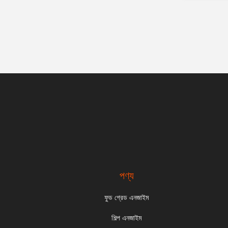
পণ্য
ফুড গ্রেড এনজাইম
শিল্প এনজাইম