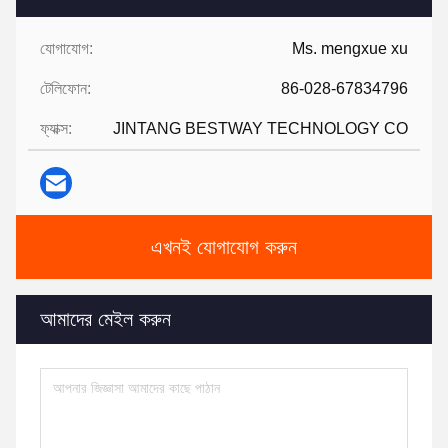
যোগাযোগ:
Ms. mengxue xu
টেলিফোন:
86-028-67834796
ফ্যাক্স:
JINTANG BESTWAY TECHNOLOGY CO
এখনই যোগাযোগ করুন
আমাদের মেইল করুন