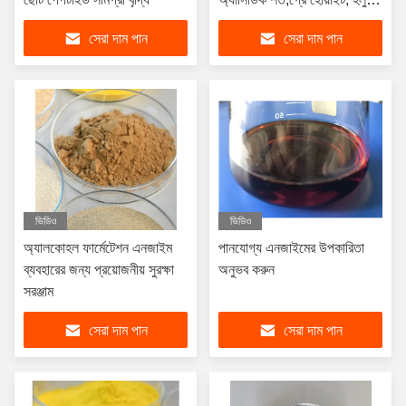
বাদামী
সেরা দাম পান
সেরা দাম পান
ভিডিও
ভিডিও
অ্যালকোহল ফার্মেটেশন এনজাইম
পানযোগ্য এনজাইমের উপকারিতা
ব্যবহারের জন্য প্রয়োজনীয় সুরক্ষা
অনুভব করুন
সরঞ্জাম
সেরা দাম পান
সেরা দাম পান