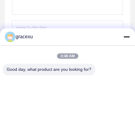
gracexu
পাঠান
3:48 AM
Good day, what product are you looking for?
Jintang Bestway Technology Co., Ltd.
gracexu119@163.com
86-028-67834796