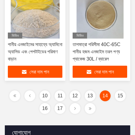
ভিডিও
ভিডিও
পানীয় এনজাইমের সাহায্যে অ্যামিনো
তাপমাত্রা পরিসীমা 40C-65C
অ্যাসিড এবং পেপটাইডের পরিমাণ
পানীয় হজম এনজাইম তরল পণ্য
বাড়ান
প্যাকেজ 30L / ব্যারেল
সেরা দাম পান
সেরা দাম পান
10
11
12
13
14
15
16
17
যোগাযোগ