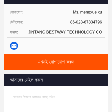
যোগাযোগ:
Ms. mengxue xu
টেলিফোন:
86-028-67834796
ফ্যাক্স:
JINTANG BESTWAY TECHNOLOGY CO
এখনই যোগাযোগ করুন
আমাদের মেইল করুন