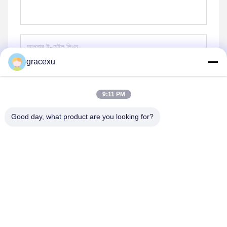
gracexu
পাঠান
9:11 PM
Good day, what product are you looking for?
Jintang Bestway Technology Co., Ltd.
gracexu119@163.com
86-028-67834796