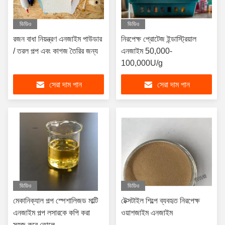
ভিডিও
ভিডিও
রজন বাধা নিয়ন্ত্রণ এনজাইম পাউডার
নিরপেক্ষ প্রোটেজ ইন্ডাস্ট্রিয়াল
/ তরল পল্প এবং কাগজ তৈরির জন্য
এনজাইম 50,000-
100,000U/g
সেরা দাম পান
সেরা দাম পান
ভিডিও
ভিডিও
মেকানিক্যাল পল্প স্পেশালিজড মাল্টি
টেক্সটাইল শিল্পে ব্যবহৃত নিরপেক্ষ
এনজাইম পল্প লসারকে কপি করা
ওয়াশজাইম এনজাইম
সহজ করে তোলে