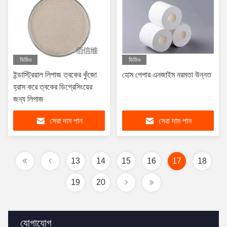
ভিডিও
ভিডিও
ইন্ডাস্ট্রিয়াল লিপাজ ত্বকের কুঁজো
হোম পেপার এনজাইম নরমতা উন্নত
হ্রাস করে ত্বকের ডিগ্রেসিংয়ের
জন্য লিপাজ
সেরা দাম পান
সেরা দাম পান
13
14
15
16
17
18
19
20
যোগাযোগ