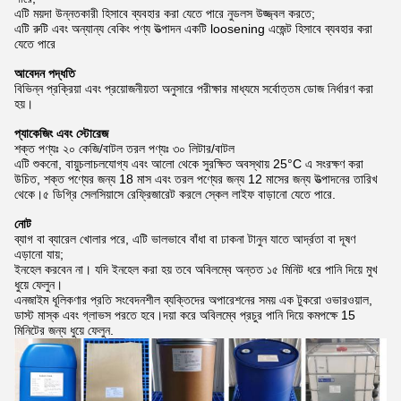
এটি ময়দা উন্নতকারী হিসাবে ব্যবহার করা যেতে পারে নুডলস উজ্জ্বল করতে;
এটি রুটি এবং অন্যান্য বেকিং পণ্য উত্পাদন একটি loosening এজেন্ট হিসাবে ব্যবহার করা
যেতে পারে
আবেদন পদ্ধতি
বিভিন্ন প্রক্রিয়া এবং প্রয়োজনীয়তা অনুসারে পরীক্ষার মাধ্যমে সর্বোত্তম ডোজ নির্ধারণ করা
হয়।
প্যাকেজিং এবং স্টোরেজ
শক্ত পণ্যঃ ২০ কেজি/বাটল তরল পণ্যঃ ৩০ লিটার/বাটল
এটি শুকনো, বায়ুচলাচলযোগ্য এবং আলো থেকে সুরক্ষিত অবস্থায় 25°C এ সংরক্ষণ করা
উচিত, শক্ত পণ্যের জন্য 18 মাস এবং তরল পণ্যের জন্য 12 মাসের জন্য উত্পাদনের তারিখ
থেকে।৫ ডিগ্রি সেলসিয়াসে রেফ্রিজারেট করলে স্কেল লাইফ বাড়ানো যেতে পারে.
নোট
ব্যাগ বা ব্যারেল খোলার পরে, এটি ভালভাবে বাঁধা বা ঢাকনা টানুন যাতে আর্দ্রতা বা দূষণ
এড়ানো যায়;
ইনহেল করবেন না। যদি ইনহেল করা হয় তবে অবিলম্বে অন্তত ১৫ মিনিট ধরে পানি দিয়ে মুখ
ধুয়ে ফেলুন।
এনজাইম ধূলিকণার প্রতি সংবেদনশীল ব্যক্তিদের অপারেশনের সময় এক টুকরো ওভারওয়াল,
ডাস্ট মাস্ক এবং গ্লাভস পরতে হবে।দয়া করে অবিলম্বে প্রচুর পানি দিয়ে কমপক্ষে 15
মিনিটের জন্য ধুয়ে ফেলুন.