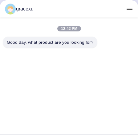
ক্যাটালাস ময়দা ইমপ্রোভর লস এজেন্ট
এনজাইম, অ্যান্টি ব্রাউনিং
gracexu
সেরা দাম পান
সেরা দাম পান
12:42 PM
Good day, what product are you looking for?
Jintang Bestway Technology Co., Ltd.
gracexu119@163.com
86-028-67834796
১# বিল্ডিং ১৮,২৪# জিনলে রোড, চেংদু-আবা ইনটেনসিভ ইন্ডাস্ট্রিয়াল, ডেভেলপমেন্ট
জোন, জিনটাং, চেংদু, সিচুয়ান, চীন