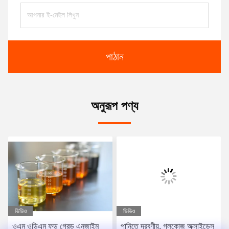
পাঠান
অনুরূপ পণ্য
ভিডিও
ভিডিও
ওএম ওডিএম ফুড গ্রেড এনজাইম
পানিতে দ্রবণীয়, গ্লুকোজ অক্সাইডেস