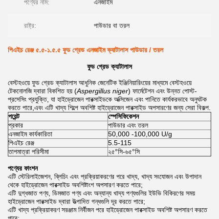
পণ্যের নাম:
এনজাইম
রাষ্ট্র:
পাউডার বা তরল
পিএইচ রেঞ্জ ৫.৫-১.৫.৫ ফুড গ্রেড এনজাইম ক্যাটালাস পাউডার / তরল
ফুড গ্রেড ক্যাটালাস
বেস্টহওয়ে ফুড গ্রেড ক্যাটালাস আধুনিক জেনেটিক ইঞ্জিনিয়ারিংয়ের মাধ্যমে বেস্টহওয়ে
টেকনোলজি দ্বারা বিকশিত হয় (
Aspergillus niger
) ফার্মেটেশন এবং উন্নত পোস্ট-
প্রসেসিং প্রযুক্তি, যা হাইড্রোজেন পারক্সাইডকে অক্সিজেন এবং পানিতে কার্যকরভাবে অনুঘটক
করতে পারে,এবং এটি খাদ্য শিল্পে অবশিষ্ট হাইড্রোজেন পারক্সাইড অপসারণের জন্য সেরা বিকল্প.
পয়েন্ট
স্পেসিফিকেশন
প্রকার
পাউডার এবং তরল
এনজাইম কার্যকারিতা
50,000 -100,000 U/g
পিএইচ রেঞ্জ
5.5-115
তাপমাত্রা পরিসীমা
২৫°সি-৬৫°সি
পণ্যের ফাংশন
এটি স্টেরিলাইজেশন, ব্লিচিং এবং প্রক্রিয়াকরণের পরে খাদ্য, খাদ্য সংযোজন এবং উপাদান
থেকে হাইড্রোজেন পারক্সাইড অবশিষ্টাংশ অপসারণ করতে পারে;
এটি দুগ্ধজাত পণ্য, ডিমজাত পণ্য এবং অন্যান্য খাদ্য পণ্যগুলির ইউভি বিকিরণের সময়
হাইড্রোজেন পারক্সাইড দ্বারা উত্পাদিত গন্ধগুলি দূর করতে পারে;
এটি খাদ্য প্রক্রিয়াকরণ সরঞ্জাম নির্বীজন পরে হাইড্রোজেন পারক্সাইড অবশিষ্ট অপসারণ করতে
পারে;