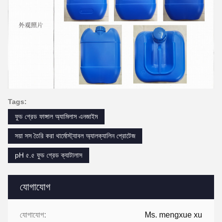
Tags:
ফুড গ্রেড ফাঙ্গাল অ্যামিলাস এনজাইম
সয়া সস তৈরি করা থার্মোস্ট্যাবল অ্যালক্যালিন প্রোটেজ
pH ৫.৫ ফুড গ্রেড ক্যাটালাস
যোগাযোগ
যোগাযোগ:
Ms. mengxue xu