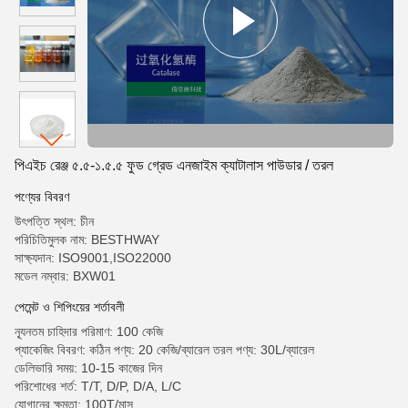
পিএইচ রেঞ্জ ৫.৫-১.৫.৫ ফুড গ্রেড এনজাইম ক্যাটালাস পাউডার / তরল
পণ্যের বিবরণ
উৎপত্তি স্থল: চীন
পরিচিতিমুলক নাম: BESTHWAY
সাক্ষ্যদান: ISO9001,ISO22000
মডেল নম্বার: BXW01
পেমেন্ট ও শিপিংয়ের শর্তাবলী
ন্যূনতম চাহিদার পরিমাণ: 100 কেজি
প্যাকেজিং বিবরণ: কঠিন পণ্য: 20 কেজি/ব্যারেল তরল পণ্য: 30L/ব্যারেল
ডেলিভারি সময়: 10-15 কাজের দিন
পরিশোধের শর্ত: T/T, D/P, D/A, L/C
যোগানের ক্ষমতা: 100T/মাস