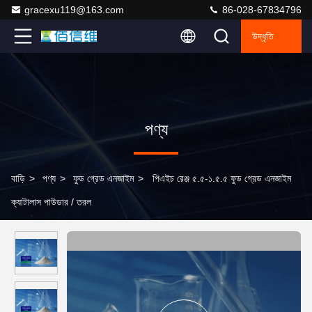
gracexu119@163.com
86-028-67834796
উদ্ধৃতি
পণ্য
বাড়ি
>
পণ্য
>
ফুড গ্রেড এনজাইম
>
পিএইচ রেঞ্জ ৫.৫-১.৫.৫ ফুড গ্রেড এনজাইম
ক্যাটালাস পাউডার / তরল