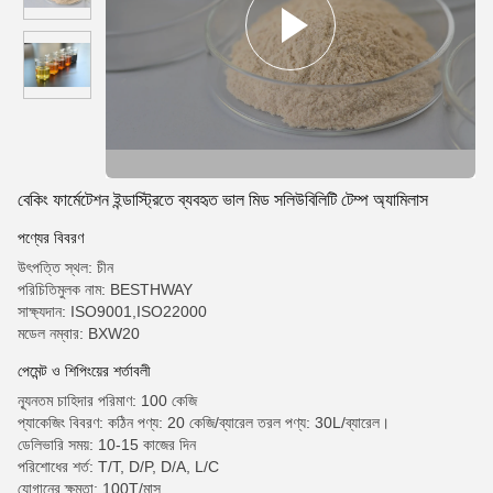
বেকিং ফার্মেটেশন ইন্ডাস্ট্রিতে ব্যবহৃত ভাল মিড সলিউবিলিটি টেম্প অ্যামিলাস
পণ্যের বিবরণ
উৎপত্তি স্থল: চীন
পরিচিতিমুলক নাম: BESTHWAY
সাক্ষ্যদান: ISO9001,ISO22000
মডেল নম্বার: BXW20
পেমেন্ট ও শিপিংয়ের শর্তাবলী
ন্যূনতম চাহিদার পরিমাণ: 100 কেজি
প্যাকেজিং বিবরণ: কঠিন পণ্য: 20 কেজি/ব্যারেল তরল পণ্য: 30L/ব্যারেল।
ডেলিভারি সময়: 10-15 কাজের দিন
পরিশোধের শর্ত: T/T, D/P, D/A, L/C
যোগানের ক্ষমতা: 100T/মাস