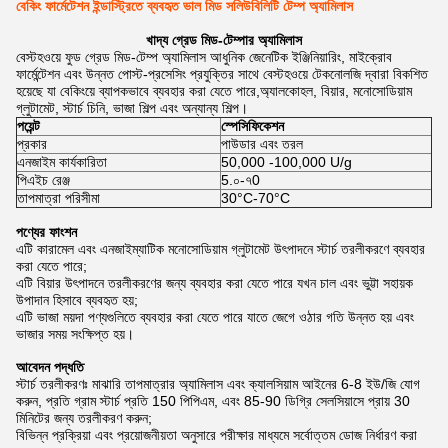
বেকিং ফার্মেটেশন ইন্ডাস্ট্রিতে ব্যবহৃত ভাল মিড সলিউবিলিটি টেম্প অ্যামিলাস
খাদ্য গ্রেড মিড-টেম্পার অ্যামিলাস
বেস্টহওয়ে ফুড গ্রেড মিড-টেম্প অ্যামিলাস আধুনিক জেনেটিক ইঞ্জিনিয়ারিং, মাইক্রোব
ফার্মেন্টেশন এবং উন্নত পোস্ট-প্রসেসিং প্রযুক্তির সাথে বেস্টহওয়ে টেকনোলজি দ্বারা বিকশিত
হয়েছে যা বেকিংয়ে ব্যাপকভাবে ব্যবহার করা যেতে পারে,অ্যালকোহল, বিয়ার, মনোসোডিয়াম
গ্লুটামেট, স্টার্চ চিনি, ভাজা শিল্প এবং অন্যান্য শিল্প।
পয়েন্ট
স্পেসিফিকেশন
প্রকার
পাউডার এবং তরল
এনজাইম কার্যকারিতা
50,000 -100,000 U/g
পিএইচ রেঞ্জ
5.০-৭0
তাপমাত্রা পরিসীমা
30°C-70°C
পণ্যের ফাংশন
এটি কারামেল এবং এনজাইম্যাটিক মনোসোডিয়াম গ্লুটামেট উৎপাদনে স্টার্চ তরলীকরণে ব্যবহার
করা যেতে পারে;
এটি বিয়ার উৎপাদনে তরলীকরণের জন্য ব্যবহার করা যেতে পারে যখন চাল এবং ভুট্টা সহায়ক
উপাদান হিসাবে ব্যবহৃত হয়;
এটি ভাজা ময়দা পণ্যগুলিতে ব্যবহার করা যেতে পারে যাতে জেগে ওঠার গতি উন্নত হয় এবং
ভাজার সময় সংক্ষিপ্ত হয়।
আবেদন পদ্ধতি
স্টার্চ তরলীকরণঃ মাঝারি তাপমাত্রার অ্যামিলাস এবং ক্যালসিয়াম আইনের 6-8 ইউ/জি যোগ
করুন, প্রতি গ্রাম স্টার্চ প্রতি 150 পিপিএম, এবং 85-90 ডিগ্রি সেলসিয়াসে প্রায় 30
মিনিটের জন্য তরলীকরণ করুন;
বিভিন্ন প্রক্রিয়া এবং প্রয়োজনীয়তা অনুসারে পরীক্ষার মাধ্যমে সর্বোত্তম ডোজ নির্ধারণ করা