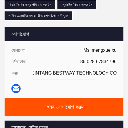
বিয়ার তৈরির জন্য পানীয় এনজাইম
প্রোটেজ বিয়ার এনজাইম
পানীয় এনজাইম স্যাকারিফিকেশন উত্পাদন উন্নত
যোগাযোগ
যোগাযোগ:
Ms. mengxue xu
টেলিফোন:
86-028-67834796
ফ্যাক্স:
JINTANG BESTWAY TECHNOLOGY CO
এখনই যোগাযোগ করুন
আমাদের মেইল করুন