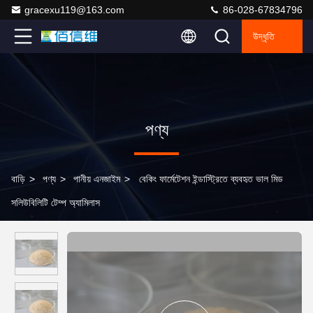
gracexu119@163.com
86-028-67834796
উদ্ধৃতি
পণ্য
বাড়ি
>
পণ্য
>
পানীয় এনজাইম
>
বেকিং ফার্মেটেশন ইন্ডাস্ট্রিতে ব্যবহৃত ভাল মিড
সলিউবিলিটি টেম্প অ্যামিলাস