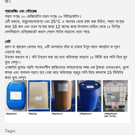
হয়।
প্যাকেজিং এবং স্টোরেজ
শক্ত পণ্যঃ ২০ কেজি/বাটল তরল পণ্যঃ ৩০ লিটার/বাটল।
এটি শুকনো, বায়ুচলাচলযোগ্য এবং 25°C এ আলোর থেকে রক্ষা করা উচিত, শক্ত পণ্যের
জন্য 18 মাস এবং তরল পণ্যের জন্য 12 মাসের জন্য উৎপাদন তারিখ থেকে।৫ ডিগ্রি
সেলসিয়াসে রেফ্রিজারেট করলে স্কেল লাইফ বাড়ানো যেতে পারে.
নোট
ব্যাগ বা ব্যারেল খোলার পরে, এটি ভালভাবে বাঁধা বা ঢাকনা টানুন যাতে আর্দ্রতা বা দূষণ
এড়ানো যায়;
ইনহেল করবেন না। যদি ইনহেল করা হয় তবে অবিলম্বে অন্তত ১৫ মিনিট ধরে পানি দিয়ে মুখ
ধুয়ে ফেলুন।
এনজাইম ধুলোর প্রতি সংবেদনশীল ব্যক্তিদের অপারেশনের সময় এক টুকরো ওভারওয়াল, ধুলো
মাস্ক এবং গ্লাভস পরতে হবে।দয়া করে অবিলম্বে প্রচুর পানি দিয়ে কমপক্ষে 15 মিনিটের
জন্য ধুয়ে ফেলুন.
Tags: