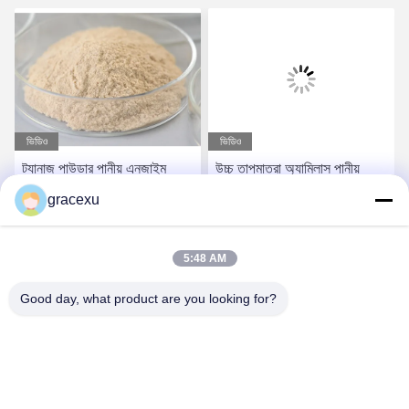
ভিডিও
ভিডিও
ট্যানাজ পাউডার পানীয় এনজাইম
উচ্চ তাপমাত্রা অ্যামিলাস পানীয়
হাইড্রোলাইজ ট্যানিনস রস ঠান্ডা
এনজাইম অ্যালকোহলযুক্ত বিয়ার
gracexu
দ্রবণীয়তা উন্নত
বেকিং ব্যবহৃত
সেরা দাম পান
সেরা দাম পান
5:48 AM
Good day, what product are you looking for?
Jintang Bestway Technology Co., Ltd.