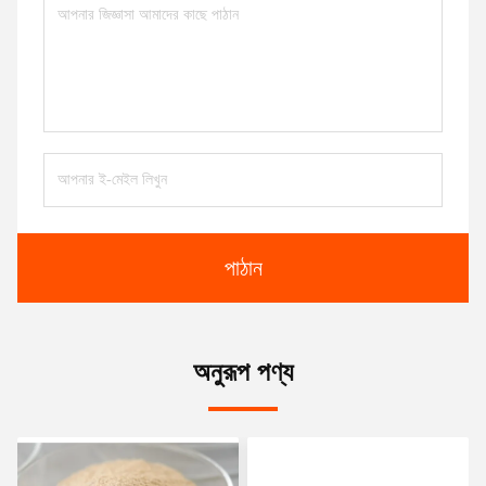
পাঠান
অনুরূপ পণ্য