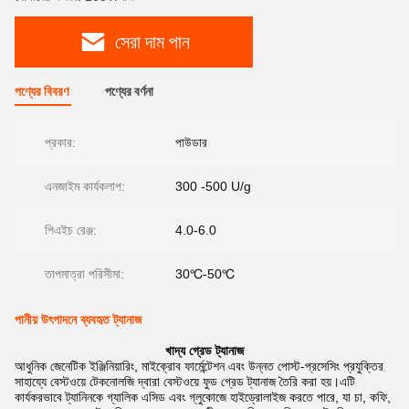
সেরা দাম পান
পণ্যের বিবরণ
পণ্যের বর্ণনা
প্রকার:
পাউডার
এনজাইম কার্যকলাপ:
300 -500 U/g
পিএইচ রেঞ্জ:
4.0-6.0
তাপমাত্রা পরিসীমা:
30℃-50℃
পানীয় উৎপাদনে ব্যবহৃত ট্যানাজ
খাদ্য গ্রেড ট্যানাজ
আধুনিক জেনেটিক ইঞ্জিনিয়ারিং, মাইক্রোব ফার্মেন্টেশন এবং উন্নত পোস্ট-প্রসেসিং প্রযুক্তির
সাহায্যে বেস্টওয়ে টেকনোলজি দ্বারা বেস্টওয়ে ফুড গ্রেড ট্যানাজ তৈরি করা হয়।এটি
কার্যকরভাবে ট্যানিনকে গ্যালিক এসিড এবং গ্লুকোজে হাইড্রোলাইজ করতে পারে, যা চা, কফি,