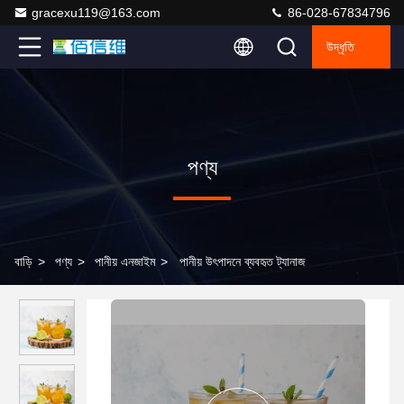
gracexu119@163.com
86-028-67834796
উদ্ধৃতি
পণ্য
বাড়ি
>
পণ্য
>
পানীয় এনজাইম
>
পানীয় উৎপাদনে ব্যবহৃত ট্যানাজ