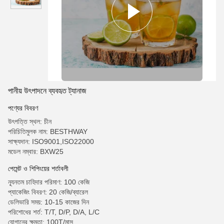
পানীয় উৎপাদনে ব্যবহৃত ট্যানাজ
পণ্যের বিবরণ
উৎপত্তি স্থল: চীন
পরিচিতিমুলক নাম: BESTHWAY
সাক্ষ্যদান: ISO9001,ISO22000
মডেল নম্বার: BXW25
পেমেন্ট ও শিপিংয়ের শর্তাবলী
ন্যূনতম চাহিদার পরিমাণ: 100 কেজি
প্যাকেজিং বিবরণ: 20 কেজি/ব্যারেল
ডেলিভারি সময়: 10-15 কাজের দিন
পরিশোধের শর্ত: T/T, D/P, D/A, L/C
যোগানের ক্ষমতা: 100T/মাস