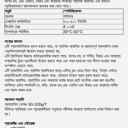
ফলের রস, রেড ওয়াইন, বিয়ার এবং অন্যান্য পানীয়ের গ্যালিক অ্যাসিড এবং ট্যানিন
প্রক্রিয়াকরণে ব্যাপকভাবে ব্যবহার করা যেতে পারে।
পয়েন্ট
স্পেসিফিকেশন
প্রকার
পাউডার
এনজাইম কার্যকারিতা
৩০০-৫০০ ইউ/জি
পিএইচ রেঞ্জ
4.০-৬0
তাপমাত্রা পরিসীমা
30°C-50°C
পণ্যের ফাংশন
এটি গ্যালোটানিনকে ধ্বংস করতে পারে, যা গ্যালিক অ্যাসিড বা গুরুত্বপূর্ণ গ্যাল্যাটস যেমন
প্রোপিলগ্যাল্যাট উত্পাদন করতে ব্যবহৃত হয়;
এটি ট্যানিনকে উচ্চতর হাইড্রোলাইজ করতে পারে, ফলের রস, চা পানীয়, বিয়ার এবং অন্যান্য
পণ্যগুলির ঠান্ডা দ্রবণীয়তা উন্নত করতে পারে এবং গরম দ্রবণের পরে শীতল হওয়ার সময়
অস্পষ্টতা এড়াতে পারে;
এটি ক্যাটেচিন এবং গ্যালিক অ্যাসিডের মধ্যে এস্টার বন্ড ভেঙে দিতে পারে, তিক্ত এস্টার
ক্যাটেচিনগুলি হাইড্রোলাইজ করতে পারে, এইভাবে তিক্ত স্বাদ হ্রাস করতে পারে;
গ্যালিক অ্যাসিড, ক্যাটেচিন এবং অন্যান্য ফর্মের মধ্যে ছোট আণবিক ওজন জল দ্রবণীয়
সংক্ষিপ্ত চেইন পদার্থগুলি চা, কফি, ফলের রস,রেড ওয়াইন এবং বিয়ার এবং অন্যান্য পানীয়
এবং স্বাদ বজায় রাখা.
আবেদন পদ্ধতি
প্রস্তাবিত ডোজঃ 50-100g/T
বিভিন্ন প্রক্রিয়া এবং প্রয়োজনীয়তা অনুসারে পরীক্ষার মাধ্যমে সর্বোত্তম ডোজ নির্ধারণ করা
হয়।
প্যাকেজিং এবং স্টোরেজ