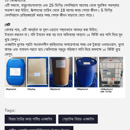
২০ কেজি/বাটারি
এটি শুকনো, বায়ুচলাচলযোগ্য এবং 25 ডিগ্রি সেলসিয়াসে আলোর থেকে সুরক্ষিত অবস্থায়
সংরক্ষণ করা উচিত, উত্পাদনের তারিখ থেকে 18 মাসের জন্য শেল্ফ জীবন। 5 ডিগ্রি
সেলসিয়াসে রেফ্রিজারেট করার সময় শেল্ফ জীবন বাড়ানো যেতে পারে।
নোট
খোলার পরে, এটি আর্দ্রতা বা দূষণ এড়াতে শক্তভাবে আবদ্ধ করা উচিত;
ইনহেল করবেন না। যদি ইনহেল করা হয় তবে অবিলম্বে অন্তত ১৫ মিনিট ধরে পানি দিয়ে মুখ
ধুয়ে ফেলুন।
এনজাইম ধুলোর প্রতি সংবেদনশীল ব্যক্তিদের অপারেশনের সময় এক টুকরো ওভারওয়াল, ধুলো
মাস্ক এবং গ্লাভস পরতে হবে।অবিলম্বে প্রচুর পরিমাণে পানি দিয়ে কমপক্ষে ১৫ মিনিট ধুয়ে
ফেলুন.
Tags:
বিয়ার তৈরির জন্য পানীয় এনজাইম
প্রোটেজ বিয়ার এনজাইম