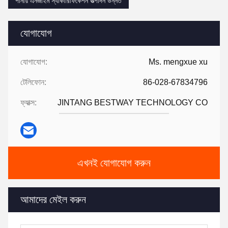
পানীয় এনজাইম স্যাকারিফিকেশন উত্পাদন উন্নত
যোগাযোগ
যোগাযোগ:
Ms. mengxue xu
টেলিফোন:
86-028-67834796
ফ্যাক্স:
JINTANG BESTWAY TECHNOLOGY CO
এখনই যোগাযোগ করুন
আমাদের মেইল করুন