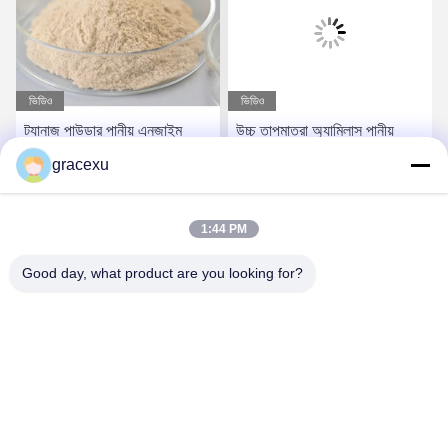
ভিডিও
ভিডিও
ট্যানাজ পাউডার পানীয় এনজাইম
উচ্চ তাপমাত্রা অ্যামিলাস পানীয়
হাইড্রোলাইজ ট্যানিনস রস ঠান্ডা
এনজাইম অ্যালকোহলযুক্ত বিয়ার
gracexu
দ্রবণীয়তা উন্নত
বেকিং ব্যবহৃত
সেরা দাম পান
সেরা দাম পান
1:44 PM
Good day, what product are you looking for?
Jintang Bestway Technology Co., Ltd.
gracexu119@163.com