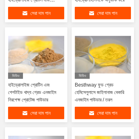
পেপটাইড
সেরা দাম পান
সেরা দাম পান
ভিডিও
ভিডিও
হাইড্রোলাইজ প্রোটিন এবং
Besthway ফুড গ্রেড
পেপটাইড খাদ্য গ্রেড এনজাইম
হেমিসেলুলাসে জাইলানাজ বেকারি
নিরপেক্ষ প্রোটেজ পাউডার
এনজাইম পাউডার / তরল
সেরা দাম পান
সেরা দাম পান