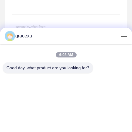
gracexu
পাঠান
6:08 AM
Good day, what product are you looking for?
Jintang Bestway Technology Co., Ltd.
gracexu119@163.com
86-028-67834796