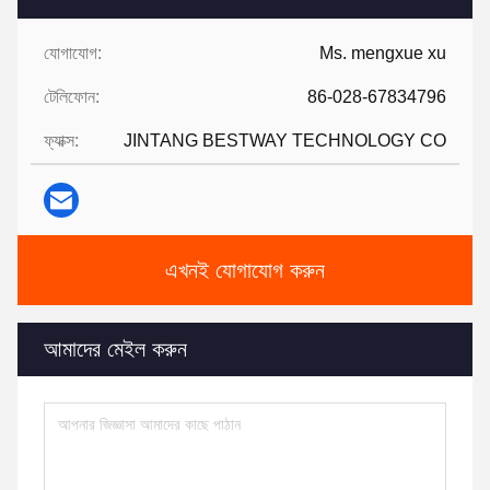
যোগাযোগ:
Ms. mengxue xu
টেলিফোন:
86-028-67834796
ফ্যাক্স:
JINTANG BESTWAY TECHNOLOGY CO
এখনই যোগাযোগ করুন
আমাদের মেইল করুন