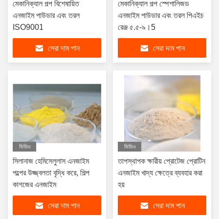
মেকানিক্যাল পল্প বিশেষায়িত
মেকানিক্যাল পল্প স্পেশালিজড
এনজাইম পাউডার এবং তরল
এনজাইম পাউডার এবং তরল পিএইচ
ISO9001
রেঞ্জ ৫.৫-৯।5
সেরা দাম পান
সেরা দাম পান
ভিডিও
ভিডিও
সিলানাজ হেমিসেলুলাস এনজাইম
তাপস্থাপক ক্ষারীয় প্রোটেজ প্রোটিন
পল্পের উজ্জ্বলতা বৃদ্ধি করে, শিল্প
এনজাইম খাদ্য ক্ষেত্রে ব্যবহার করা
কাগজের এনজাইম
হয়
সেরা দাম পান
সেরা দাম পান