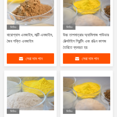
ভিডিও
ভিডিও
বায়োগ্যাস এনজাইম, মাল্টি এনজাইম,
উচ্চ তাপমাত্রার অ্যামিলাজ পাউডার
জৈব শক্তি এনজাইম
টেক্সটাইল প্রিন্টিং এবং রঙিন কাগজ
তৈরিতে ব্যবহৃত হয়
সেরা দাম পান
সেরা দাম পান
ভিডিও
ভিডিও