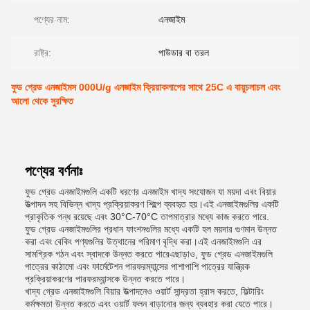
পণ্যের নাম:
এনজাইম
রাষ্ট্র:
পাউডার বা তরল
ফুড গ্রেড এনজাইমস 000U/g এনজাইম ক্রিয়াকলাপের সাথে 25C এ বায়ুচলাচল এবং
আলো থেকে সুরক্ষিত
পণ্যের বর্ণনাঃ
ফুড গ্রেড এনজাইমগুলি একটি ধরণের এনজাইম খাদ্য সংযোজন যা ময়দা এবং বিয়ার
উত্পাদন সহ বিভিন্ন খাদ্য প্রক্রিয়াকরণ শিল্পে ব্যবহৃত হয়।এই এনজাইমগুলির একটি
প্রাকৃতিক গন্ধ রয়েছে এবং 30°C-70°C তাপমাত্রার মধ্যে কাজ করতে পারে.
ফুড গ্রেড এনজাইমগুলির প্রধান ফাংশনগুলির মধ্যে একটি হল ময়দার গুণমান উন্নত
করা এবং বেকিং পণ্যগুলির উত্থানের পরিমাণ বৃদ্ধি করা।এই এনজাইমগুলি এর
সামগ্রিক গঠন এবং স্বাদকে উন্নত করতে পারেএছাড়াও, ফুড গ্রেড এনজাইমগুলি
পাত্রের কাঠামো এবং ফার্মেটেশন পারফরম্যান্সের পাশাপাশি পাত্রের যান্ত্রিক
প্রক্রিয়াকরণের পারফরম্যান্সকে উন্নত করতে পারে।
খাদ্য গ্রেড এনজাইমগুলি বিয়ার উত্পাদনেও ওয়ার্ট সান্দ্রতা হ্রাস করতে, ফিল্টারিং
কর্মক্ষমতা উন্নত করতে এবং ওয়ার্ট ফলন বাড়ানোর জন্য ব্যবহার করা যেতে পারে।