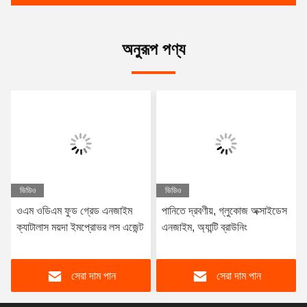
অনুরূপ পণ্য
ভিডিও
ভিডিও
ওএম ওডিএম ফুড গ্রেড এনজাইম
পানিতে দ্রবণীয়, গ্লুকোজ অক্সাইডেস
ক্যাটালাস ময়দা ইমপ্রোভর লস এজেন্ট
এনজাইম, অ্যান্টি ব্রাউনিং
সেরা দাম পান
সেরা দাম পান