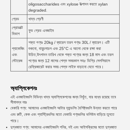
oligosaccharides এবং xylose উত্পাদন করতে xylan
degraded.
গ্রেড
খাদ্য শ্রেণী
প্রোডাক্ট
ফুড গ্রেড এনজাইম
বিভাগ
শক্ত পণ্যঃ 20kg / ব্যারেল তরল পণ্যঃ 30L / ব্যারেল। এটি
প্যাকেজিং
শুকনো, বায়ুচলাচল এবং 25°C এ আলো থেকে রক্ষা করা
এবং
উচিত,উৎপাদন তারিখ থেকে শক্ত পণ্যের জন্য 18 মাস এবং তরল
স্টোরেজ
পণ্যের জন্য 12 মাসের শেল্ফ সময়কাল সহ৫ ডিগ্রি সেলসিয়াসে
রেফ্রিজারেট করার সময় শেল্ফ লাইফ বাড়ানো যেতে পারে।
অ্যাপ্লিকেশনঃ
এই এনজাইমগুলি বিভিন্ন খাদ্য অ্যাপ্লিকেশনের জন্য নিখুঁত, যার মধ্যে রয়েছে তবে
সীমাবদ্ধ নয়ঃ
বেকারি পণ্য: আমাদের এনজাইমগুলি আটার হ্যান্ডলিং বৈশিষ্ট্যগুলি উন্নত করতে পারে
এবং রুটি, কেক এবং প্যাস্ট্রিগুলির মতো বেকারি পণ্যগুলির ভলিউম বাড়িয়ে তুলতে
পারে।
দুগ্ধজাত পণ্য: আমাদের এনজাইমগুলি পনির, দই এবং আইসক্রিমের মতো দুগ্ধজাত