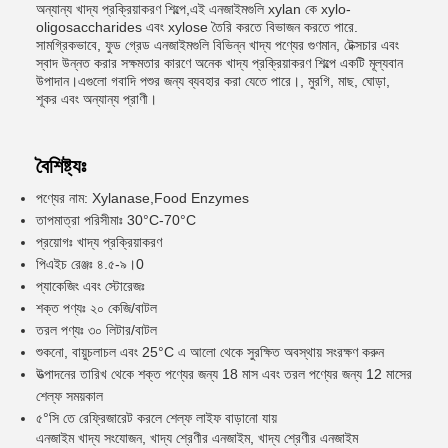
অন্যান্য খাদ্য প্রক্রিয়াকরণ শিল্পে,এই এনজাইমগুলি xylan কে xylo-
oligosaccharides এবং xylose তৈরি করতে বিভাজন করতে পারে.
সামগ্রিকভাবে, ফুড গ্রেড এনজাইমগুলি বিভিন্ন খাদ্য পণ্যের গুণমান, টেক্সচার এবং
স্বাদ উন্নত করার সক্ষমতার কারণে অনেক খাদ্য প্রক্রিয়াকরণ শিল্পে একটি মূল্যবান
উপাদান।এগুলো গবাদি পশুর জন্য ব্যবহার করা যেতে পারে।, মুরগি, মাছ, ঘোড়া,
শূকর এবং অন্যান্য প্রাণী।
বৈশিষ্ট্যঃ
পণ্যের নাম: Xylanase,Food Enzymes
তাপমাত্রা পরিসীমাঃ 30°C-70°C
প্রয়োগঃ খাদ্য প্রক্রিয়াকরণ
পিএইচ রেঞ্জঃ ৪.৫-৯।0
প্যাকেজিং এবং স্টোরেজঃ
শক্ত পণ্যঃ ২০ কেজি/বাটল
তরল পণ্যঃ ৩০ লিটার/বাটল
শুকনো, বায়ুচলাচল এবং 25°C এ আলো থেকে সুরক্ষিত অবস্থায় সংরক্ষণ করুন
উত্পাদনের তারিখ থেকে শক্ত পণ্যের জন্য 18 মাস এবং তরল পণ্যের জন্য 12 মাসের
শেল্ফ সময়কাল
৫°সি তে রেফ্রিজারেট করলে শেল্ফ লাইফ বাড়ানো যায়
এনজাইম খাদ্য সংযোজন, খাদ্য শ্রেণীর এনজাইম, খাদ্য শ্রেণীর এনজাইম