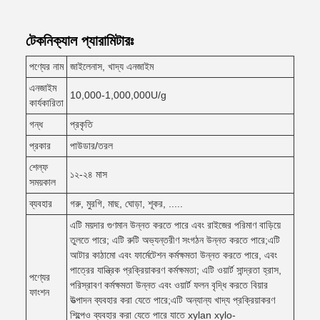
টেকনিক্যাল প্যারামিটারঃ
পণ্যের নাম
জাইলেনাস, খাদ্য এনজাইম
এনজাইম
10,000-1,000,000U/g
কার্যকারিতা
গন্ধ
প্রকৃতি
প্রকার
পাউডার/তরল
শেল্ফ
১২-২৪ মাস
সময়কাল
ব্যবহার
গরু, মুরগি, মাছ, ঘোড়া, শূকর, .....
এটি ময়দার গুণমান উন্নত করতে পারে এবং রাইজের পরিমাণ বাড়িয়ে
তুলতে পারে; এটি রুটি অভ্যন্তরীণ সংগঠন উন্নত করতে পারে;এটি
আটার কাঠামো এবং ফার্মেটেশন কর্মক্ষমতা উন্নত করতে পারে, এবং
পাত্রের যান্ত্রিক প্রক্রিয়াকরণ কর্মক্ষমতা; এটি ওয়ার্ট সান্দ্রতা হ্রাস,
পণ্যের
পরিস্রাবণ কর্মক্ষমতা উন্নত এবং ওয়ার্ট ফলন বৃদ্ধি করতে বিয়ার
ফাংশন
উত্পাদন ব্যবহার করা যেতে পারে;এটি অন্যান্য খাদ্য প্রক্রিয়াকরণ
শিল্পেও ব্যবহার করা যেতে পারে যাতে xylan xylo-