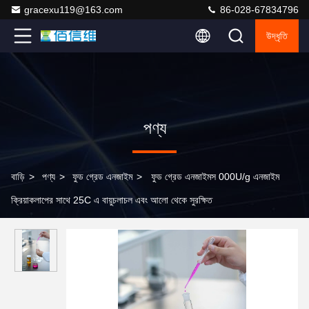
gracexu119@163.com
86-028-67834796
উদ্ধৃতি
পণ্য
বাড়ি
>
পণ্য
>
ফুড গ্রেড এনজাইম
>
ফুড গ্রেড এনজাইমস 000U/g এনজাইম
ক্রিয়াকলাপের সাথে 25C এ বায়ুচলাচল এবং আলো থেকে সুরক্ষিত