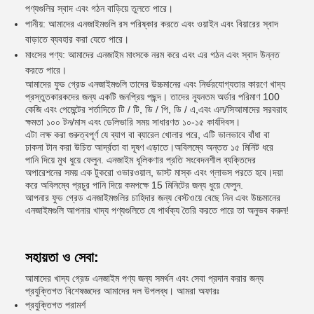
পণ্যগুলির স্বাদ এবং গঠন বাড়িয়ে তুলতে পারে।
পানীয়: আমাদের এনজাইমগুলি রস পরিষ্কার করতে এবং ওয়াইন এবং বিয়ারের স্বাদ
বাড়াতে ব্যবহার করা যেতে পারে।
মাংসের পণ্য: আমাদের এনজাইম মাংসকে নরম করে এবং এর গঠন এবং স্বাদ উন্নত
করতে পারে।
আমাদের ফুড গ্রেড এনজাইমগুলি তাদের উচ্চমানের এবং নির্ভরযোগ্যতার কারণে খাদ্য
প্রস্তুতকারকদের জন্য একটি জনপ্রিয় পছন্দ। তাদের ন্যূনতম অর্ডার পরিমাণ 100
কেজি এবং পেমেন্টের শর্তাদিতে টি / টি, ডি / পি, ডি / এ,এবং এল/সিআমাদের সরবরাহ
ক্ষমতা ১০০ টন/মাস এবং ডেলিভারি সময় সাধারণত ১০-১৫ কার্যদিবস।
এটা লক্ষ করা গুরুত্বপূর্ণ যে ব্যাগ বা ব্যারেল খোলার পরে, এটি ভালভাবে বাঁধা বা
ঢাকনা টান করা উচিত আর্দ্রতা বা দূষণ এড়াতে।অবিলম্বে অন্তত ১৫ মিনিট ধরে
পানি দিয়ে মুখ ধুয়ে ফেলুন. এনজাইম ধূলিকণার প্রতি সংবেদনশীল ব্যক্তিদের
অপারেশনের সময় এক টুকরো ওভারওয়াল, ডাস্ট মাস্ক এবং গ্লাভস পরতে হবে।দয়া
করে অবিলম্বে প্রচুর পানি দিয়ে কমপক্ষে 15 মিনিটের জন্য ধুয়ে ফেলুন.
আপনার ফুড গ্রেড এনজাইমগুলির চাহিদার জন্য বেস্টওয়ে বেছে নিন এবং উচ্চমানের
এনজাইমগুলি আপনার খাদ্য পণ্যগুলিতে যে পার্থক্য তৈরি করতে পারে তা অনুভব করুন!
সহায়তা ও সেবা:
আমাদের খাদ্য গ্রেড এনজাইম পণ্য জন্য সমর্থন এবং সেবা প্রদান করার জন্য
প্রযুক্তিগত বিশেষজ্ঞদের আমাদের দল উপলব্ধ। আমরা অফারঃ
প্রযুক্তিগত পরামর্শ