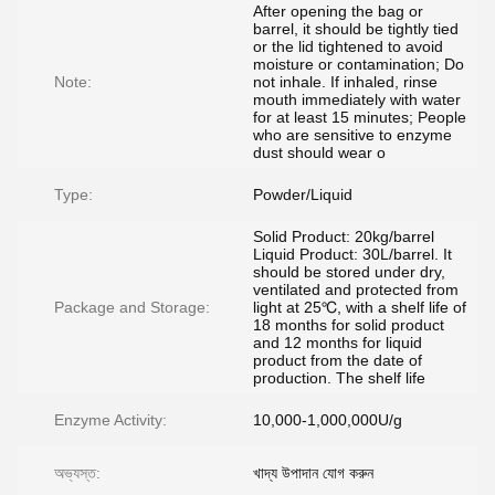
After opening the bag or
barrel, it should be tightly tied
or the lid tightened to avoid
moisture or contamination; Do
Note:
not inhale. If inhaled, rinse
mouth immediately with water
for at least 15 minutes; People
who are sensitive to enzyme
dust should wear o
Type:
Powder/Liquid
Solid Product: 20kg/barrel
Liquid Product: 30L/barrel. It
should be stored under dry,
ventilated and protected from
Package and Storage:
light at 25℃, with a shelf life of
18 months for solid product
and 12 months for liquid
product from the date of
production. The shelf life
Enzyme Activity:
10,000-1,000,000U/g
অভ্যস্ত:
খাদ্য উপাদান যোগ করুন