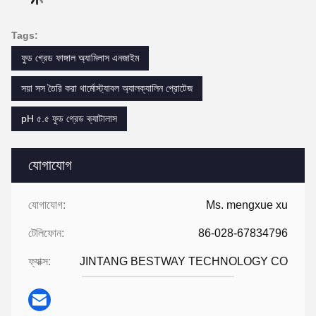
Tags:
ফুড গ্রেড ফাঙ্গাল অ্যামিলাস এনজাইম
সয়া সস তৈরি করা থার্মোস্ট্যাবল অ্যালক্যালিন প্রোটেজ
pH ৫.৫ ফুড গ্রেড ক্যাটালাস
যোগাযোগ
যোগাযোগ:
Ms. mengxue xu
টেলিফোন:
86-028-67834796
ফ্যাক্স:
JINTANG BESTWAY TECHNOLOGY CO