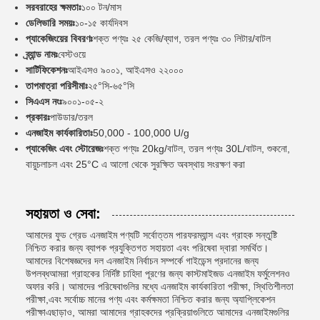
সরবরাহের ক্ষমতাঃ
১০০ টন/মাস
ডেলিভারি সময়ঃ
১০-১৫ কার্যদিবস
প্যাকেজিংয়ের বিবরণঃ
শক্ত পণ্যঃ ২৫ কেজি/ব্যাগ, তরল পণ্যঃ ৩০ লিটার/বাটল
ব্র্যান্ড নামঃ
বেস্টওয়ে
সার্টিফিকেশনঃ
আইএসও ৯০০১, আইএসও ২২০০০
তাপমাত্রা পরিসীমাঃ
২৫°সি-৬৫°সি
সিএএস নংঃ
৯০০১-০৫-২
প্রকারঃ
পাউডার/তরল
এনজাইম কার্যকারিতাঃ
50,000 - 100,000 U/g
প্যাকেজিং এবং স্টোরেজঃ
শক্ত পণ্যঃ 20kg/বাটল, তরল পণ্যঃ 30L/বাটল, শুকনো,
বায়ুচলাচল এবং 25°C এ আলো থেকে সুরক্ষিত অবস্থায় সংরক্ষণ করা
সহায়তা ও সেবা:
আমাদের ফুড গ্রেড এনজাইম পণ্যটি সর্বোত্তম পারফরম্যান্স এবং গ্রাহক সন্তুষ্টি
নিশ্চিত করার জন্য ব্যাপক প্রযুক্তিগত সহায়তা এবং পরিষেবা দ্বারা সমর্থিত।
আমাদের বিশেষজ্ঞদের দল এনজাইম নির্বাচন সম্পর্কে গাইডেন্স প্রদানের জন্য
উপলব্ধআমরা গ্রাহকের নির্দিষ্ট চাহিদা পূরণের জন্য কাস্টমাইজড এনজাইম ফর্মুলেশনও
অফার করি। আমাদের পরিষেবাগুলির মধ্যে এনজাইম কার্যকারিতা পরীক্ষা, স্থিতিশীলতা
পরীক্ষা,এবং সর্বোচ্চ মানের পণ্য এবং কর্মক্ষমতা নিশ্চিত করার জন্য অ্যাপ্লিকেশন
পরীক্ষাএছাড়াও, আমরা আমাদের গ্রাহকদের প্রক্রিয়াগুলিতে আমাদের এনজাইমগুলির