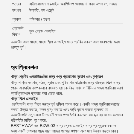
পণ্যের
হাইড্রোজেন পারক্সাইড অবশিষ্টাংশ অপসারণ, গন্ধ অপসারণ, ময়দার
ফাংশন
উন্নতি, লস এজেন্ট
প্রকার
পাউডার / তরল
প্রোডাক্ট
ফুড গ্রেড এনজাইম
বিভাগ
এনজাইম এবং খাদ্য, খাদ্য শিল্পে এনজাইম খাদ্য প্রক্রিয়াকরণ এবং সংরক্ষণের জন্য
গুরুত্বপূর্ণ।
অ্যাপ্লিকেশনঃ
খাদ্য শ্রেণীর এনজাইমগুলির জন্য পণ্য প্রয়োগের সুযোগ এবং দৃশ্যকল্প
খাদ্য পণ্যের গুণমান, গঠন, স্বাদ এবং পুষ্টির মান বাড়ানোর জন্য খাদ্যের শিল্পে খাদ্য-
গ্রেড এনজাইম ব্যাপকভাবে ব্যবহৃত হয়।কার্যকর পণ্য যা বিভিন্ন খাদ্য প্রক্রিয়াকরণ
অ্যাপ্লিকেশনে ব্যবহার করা যেতে পারে.
খাদ্য শিল্পে এনজাইম
এঞ্জাইমগুলি খাদ্য শিল্পে গুরুত্বপূর্ণ ভূমিকা পালন করে। এগুলি খাদ্য প্রক্রিয়াকরণের
দক্ষতা উন্নত করতে, ফলন বৃদ্ধি করতে এবং বর্জ্য হ্রাস করতে ব্যবহৃত হয়।
এনজাইমগুলি নতুন এবং উদ্ভাবনী খাদ্য পণ্য তৈরি করতেও ব্যবহৃত হয় যা ভোক্তাদের
পরিবর্তিত চাহিদা পূরণ করে.
BESTHWAY এর BXW-03 খাদ্য গ্রেড এনজাইম খাদ্য প্রস্তুতকারকদের
জন্য একটি চমৎকার পছন্দ যারা তাদের পণ্যের গুণমান এবং মান উন্নত করতে চান।