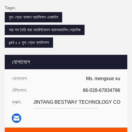
Tags:
ফুড গ্রেড ফাঙ্গাল অ্যামিলাস এনজাইম
সয়া সস তৈরি করা থার্মোস্ট্যাবল অ্যালক্যালিন প্রোটেজ
pH ৫.৫ ফুড গ্রেড ক্যাটালাস
যোগাযোগ
যোগাযোগ:
Ms. mengxue xu
টেলিফোন:
86-028-67834796
ফ্যাক্স:
JINTANG BESTWAY TECHNOLOGY CO