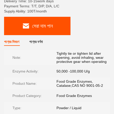
Delivery Time: 10-15work days
Payment Terms: T/T, D/P, D/A, L/C
Supply Ability: 100T/month
সেরা দাম পান
পণ্যের বিবরণ
পণ্যের বর্ণনা
Tightly tie or tighten lid after
Note:
opening, avoid inhaling, wear
protective gear when operating
Enzyme Activity:
50,000 -100,000 U/g
Food Grade Enzymes,
Product Name:
Catalase,CAS NO 9001-05-2
Product Category:
Food Grade Enzymes
Type:
Powder / Liquid