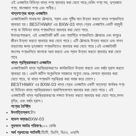
এই এনজাইম বিভিন্ন খাদ্য পণ্য ব্যবহার করা যেতে পারে,বেকিং পণ্য সহ, দুগ্ধজাত
পণ্য, মাংসজাত পণ্য এবং পানীয়।
খাদ্যপণ্যের মধ্যে এনজাইম
এনজাইমগুলি সাধারণত টেক্সচার, স্বাদ এবং পুষ্টির মান উন্নত করতে খাদ্য পণ্যগুলিতে
ব্যবহৃত হয়। BESTHWAY এর BXW-03 খাদ্য গ্রেড এনজাইম একটি বহুমুখী
পণ্য যা বিভিন্ন খাদ্য পণ্যগুলিতে ব্যবহার করা যেতে পারে.
উদাহরণস্বরূপ, এই এনজাইমটি রুটি এবং প্যাস্ট্রি পণ্যগুলিতে টেক্সচার এবং বালুচর
জীবন উন্নত করতে ব্যবহার করা যেতে পারে। এটি টেক্সচার উন্নত করতে এবং ফলন
বাড়ানোর জন্য দুগ্ধজাত পণ্যগুলিতেও ব্যবহার করা যেতে পারে।এই এনজাইমটি
মাংসের পণ্যগুলিতে মাংসকে নরম করতে এবং স্বাদ উন্নত করতে ব্যবহার করা যেতে
পারে.
খাদ্য প্রক্রিয়াকরণে এনজাইম
এনজাইমগুলি খাদ্য প্রক্রিয়াকরণেও কার্যকারিতা উন্নত করতে এবং বর্জ্য হ্রাস করতে
ব্যবহৃত হয়। এগুলি জটিল অণুগুলিকে সহজতর অণুতে ভেঙে ফেলতে ব্যবহার করা
যেতে পারে, যা খাদ্য পণ্যগুলি প্রক্রিয়া করা সহজ করে তোলে।
BESTHWAY এর BXW-03 খাদ্য গ্রেড এনজাইম একটি অত্যন্ত কার্যকর পণ্য
যা বিভিন্ন খাদ্য প্রক্রিয়াকরণ অ্যাপ্লিকেশনে ব্যবহার করা যেতে পারে। এই
এনজাইমটি খাদ্য প্রক্রিয়াকরণের দক্ষতা উন্নত করতে ব্যবহার করা যেতে পারে,ফলন
বৃদ্ধি, এবং বর্জ্য হ্রাস।
পণ্যের বৈশিষ্ট্য
উৎপত্তিস্থল:
চীন
মডেল নম্বরঃ
BXW-03
ন্যূনতম অর্ডার পরিমাণঃ
১০০ কেজি
অর্থ প্রদানের শর্তাবলী:
টি/টি, ডি/পি, ডি/এ, এল/সি