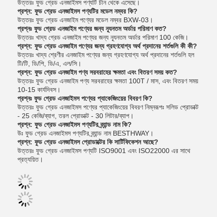
উত্তরঃ ফুড গ্রেড এনজাইমস পণ্যটি চীন থেকে এসেছে।
প্রশ্ন: ফুড গ্রেড এনজাইমস পণ্যটির মডেল নম্বর কি?
উত্তরঃ ফুড গ্রেড এনজাইম পণ্যের মডেল নম্বর BXW-03।
প্রশ্নঃ ফুড গ্রেড এনজাইম পণ্যের জন্য ন্যূনতম অর্ডার পরিমাণ কত?
উত্তরঃ খাদ্য গ্রেড এনজাইম পণ্যের জন্য ন্যূনতম অর্ডার পরিমাণ 100 কেজি।
প্রশ্ন: ফুড গ্রেড এনজাইম পণ্যের জন্য গ্রহণযোগ্য অর্থ প্রদানের শর্তগুলি কী কী?
উত্তরঃ খাদ্য শ্রেণীর এনজাইম পণ্যের জন্য গ্রহণযোগ্য অর্থ প্রদানের শর্তগুলি হল
টি/টি, ডি/পি, ডি/এ, এল/সি।
প্রশ্ন: ফুড গ্রেড এনজাইম পণ্য সরবরাহের ক্ষমতা এবং বিতরণ সময় কত?
উত্তরঃ ফুড গ্রেড এনজাইম পণ্য সরবরাহের ক্ষমতা 100T / মাস, এবং বিতরণ সময়
10-15 কার্যদিবস।
প্রশ্নঃ ফুড গ্রেড এনজাইমস পণ্যের প্যাকেজিংয়ের বিবরণ কি?
উত্তরঃ ফুড গ্রেড এনজাইমস পণ্যের প্যাকেজিংয়ের বিবরণ নিম্নরূপঃ সলিড প্রোডাক্ট
- 25 কেজি/ব্যাগ, তরল প্রোডাক্ট - 30 লিটার/ব্যাপ।
প্রশ্ন: ফুড গ্রেড এনজাইমস পণ্যটির ব্র্যান্ড নাম কি?
উঃ ফুড গ্রেড এনজাইমস পণ্যটির ব্র্যান্ড নাম BESTHWAY।
প্রশ্ন: ফুড গ্রেড এনজাইমস প্রোডাক্টের কি সার্টিফিকেশন আছে?
উত্তরঃ ফুড গ্রেড এনজাইমস পণ্যটি ISO9001 এবং ISO22000 এর সাথে
প্রত্যয়িত।