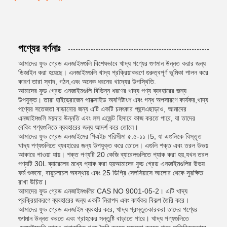
পণ্যের বর্ণনাঃ
আমাদের ফুড গ্রেড এনজাইমগুলি বিশেষভাবে খাদ্য পণ্যের গুণমান উন্নত করার জন্য
ডিজাইন করা হয়েছে। এনজাইমগুলি খাদ্য প্রক্রিয়াকরণে গুরুত্বপূর্ণ ভূমিকা পালন করে
কারণ তারা স্বাদ, গঠন,এবং অনেক ধরনের খাদ্যের উপস্থিতি.
আমাদের ফুড গ্রেড এনজাইমগুলি বিভিন্ন ধরণের খাদ্য পণ্য ব্যবহারের জন্য
উপযুক্ত। তারা হাইড্রোজেন পারক্সাইড অবশিষ্টাংশ এবং গন্ধ অপসারণে কার্যকর,খাদ্য
পণ্যের সতেজতা বাড়ানোর জন্য এটি একটি চমৎকার পছন্দএছাড়াও, আমাদের
এনজাইমগুলি ময়দার উন্নতি এবং লস এজেন্ট হিসাবে কাজ করতে পারে, যা তাদের
বেকিং পণ্যগুলিতে ব্যবহারের জন্য আদর্শ করে তোলে।
আমাদের ফুড গ্রেড এনজাইমের পিএইচ পরিসীমা ৫.৫-১১।5, যা এগুলিকে বিস্তৃত
খাদ্য পণ্যগুলিতে ব্যবহারের জন্য উপযুক্ত করে তোলে। এগুলি শক্ত এবং তরল উভয়
আকারে পাওয়া যায়। শক্ত পণ্যটি 20 কেজি ব্যারেলগুলিতে প্যাক করা হয়,যখন তরল
পণ্যটি 30L ব্যারেলের মধ্যে প্যাক করা হয়আমাদের ফুড গ্রেড এনজাইমগুলির উভয়
ফর্ম শুকনো, বায়ুচলাচল অবস্থায় এবং 25 ডিগ্রি সেলসিয়াসে আলোর থেকে সুরক্ষিত
রাখা উচিত।
আমাদের ফুড গ্রেড এনজাইমগুলির CAS NO 9001-05-2। এটি খাদ্য
প্রক্রিয়াকরণে ব্যবহারের জন্য একটি নিরাপদ এবং কার্যকর বিকল্প তৈরি করে।
আমাদের ফুড গ্রেড এনজাইম ব্যবহার করে, খাদ্য প্রস্তুতকারকরা তাদের পণ্যের
গুণমান উন্নত করতে এবং গ্রাহকের সন্তুষ্টি বাড়াতে পারে। খাদ্য পণ্যগুলিতে