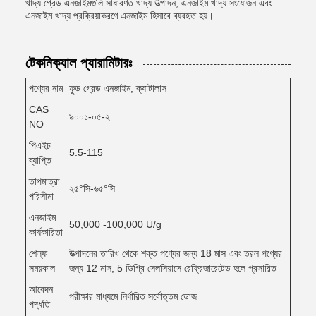
খাদ্য গ্রেড এনজাইমগুলি সাধারণত খাদ্য উত্পাদন, এনজাইম খাদ্য সংযোজন এবং
এনজাইম খাদ্য প্রক্রিয়াকরণে এনজাইম হিসাবে ব্যবহৃত হয়।
টেকনিক্যাল প্যারামিটারঃ
পণ্যের নাম
ফুড গ্রেড এনজাইম, ক্যাটালাস
CAS
৯০০১-০৫-২
NO
পিএইচ
5.5-115
ব্যাপ্তি
তাপমাত্রা
২৫°সি-৬৫°সি
পরিসীমা
এনজাইম
50,000 -100,000 U/g
কার্যকারিতা
শেল্ফ
উত্পাদনের তারিখ থেকে শক্ত পণ্যের জন্য 18 মাস এবং তরল পণ্যের
সময়কাল
জন্য 12 মাস, 5 ডিগ্রি সেলসিয়াসে রেফ্রিজারেটেড হলে প্রসারিত
আবেদন
পরীক্ষার মাধ্যমে নির্ধারিত সর্বোত্তম ডোজ
পদ্ধতি