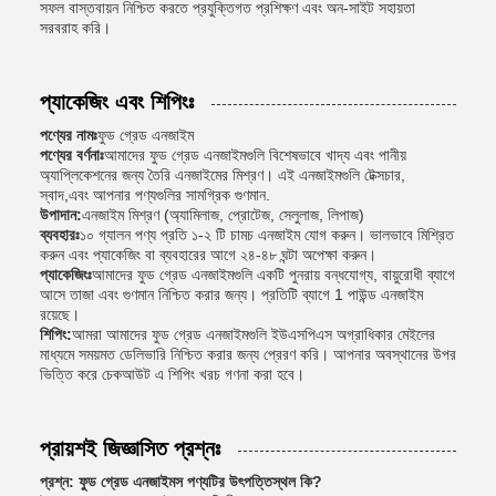
সফল বাস্তবায়ন নিশ্চিত করতে প্রযুক্তিগত প্রশিক্ষণ এবং অন-সাইট সহায়তা
সরবরাহ করি।
প্যাকেজিং এবং শিপিংঃ
পণ্যের নামঃ
ফুড গ্রেড এনজাইম
পণ্যের বর্ণনাঃ
আমাদের ফুড গ্রেড এনজাইমগুলি বিশেষভাবে খাদ্য এবং পানীয়
অ্যাপ্লিকেশনের জন্য তৈরি এনজাইমের মিশ্রণ। এই এনজাইমগুলি টেক্সচার,
স্বাদ,এবং আপনার পণ্যগুলির সামগ্রিক গুণমান.
উপাদান:
এনজাইম মিশ্রণ (অ্যামিলাজ, প্রোটেজ, সেলুলাজ, লিপাজ)
ব্যবহারঃ
১০ গ্যালন পণ্য প্রতি ১-২ টি চামচ এনজাইম যোগ করুন। ভালভাবে মিশ্রিত
করুন এবং প্যাকেজিং বা ব্যবহারের আগে ২৪-৪৮ ঘন্টা অপেক্ষা করুন।
প্যাকেজিংঃ
আমাদের ফুড গ্রেড এনজাইমগুলি একটি পুনরায় বন্ধযোগ্য, বায়ুরোধী ব্যাগে
আসে তাজা এবং গুণমান নিশ্চিত করার জন্য। প্রতিটি ব্যাগে 1 পাউন্ড এনজাইম
রয়েছে।
শিপিং:
আমরা আমাদের ফুড গ্রেড এনজাইমগুলি ইউএসপিএস অগ্রাধিকার মেইলের
মাধ্যমে সময়মত ডেলিভারি নিশ্চিত করার জন্য প্রেরণ করি। আপনার অবস্থানের উপর
ভিত্তি করে চেকআউট এ শিপিং খরচ গণনা করা হবে।
প্রায়শই জিজ্ঞাসিত প্রশ্নঃ
প্রশ্ন: ফুড গ্রেড এনজাইমস পণ্যটির উৎপত্তিস্থল কি?