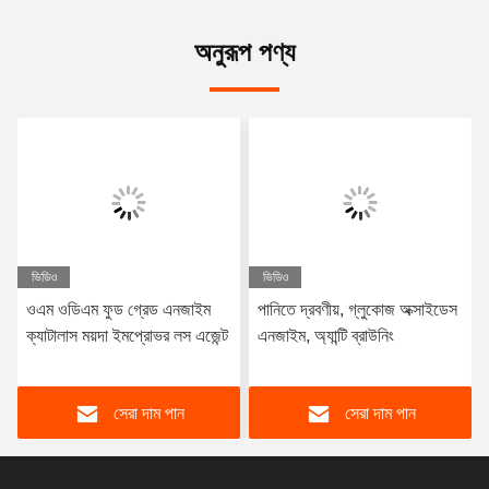
অনুরূপ পণ্য
ভিডিও
ভিডিও
ওএম ওডিএম ফুড গ্রেড এনজাইম
পানিতে দ্রবণীয়, গ্লুকোজ অক্সাইডেস
ক্যাটালাস ময়দা ইমপ্রোভর লস এজেন্ট
এনজাইম, অ্যান্টি ব্রাউনিং
সেরা দাম পান
সেরা দাম পান