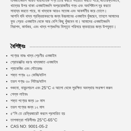
এনজাইমগুলি আরও ধারাবাহিক পণ্য তৈরি করতে সহায়তা করতে পারে,অতিরিক্তভাবে,
খাদ্যের উপর থাকা এনজাইমগুলি অপ্রয়োজনীয় গন্ধ এবং অবশিষ্টাংশ দূর করতে
সাহায্য করতে পারে, যা খাদ্যকে আরও সতেজ এবং আকর্ষণীয় করে তোলে।
আপনি যদি খাদ্য প্রক্রিয়াকরণের জন্য উচ্চমানের এনজাইম খুঁজছেন, তাহলে আমাদের
ফুড গ্রেড এনজাইম থেকে আর বেশি কিছু খুঁজবেন না। আমাদের এনজাইমগুলি
নিরাপদ, কার্যকর, এবং খাদ্য পণ্যগুলির বিস্তৃত পরিসরে ব্যবহারের জন্য উপযুক্ত।
বৈশিষ্ট্যঃ
পণ্যের নামঃ খাদ্য শ্রেণীর এনজাইম
প্রোডাক্টের ধরণঃ খাদ্যজাত এনজাইম
প্যাকেজিং এবং স্টোরেজঃ
শক্ত পণ্যঃ ২০ কেজি/বাটল
তরল পণ্যঃ ৩০ লিটার/বাটল
শুকনো, বায়ুচলাচল এবং 25°C এ আলো থেকে সুরক্ষিত অবস্থায় সংরক্ষণ করুন
শেল্ফ লাইফঃ
শক্ত পণ্যের জন্য ১৮ মাস
তরল পণ্যের জন্য ১২ মাস
৫°সি তে রেফ্রিজারেট করলে প্রসারিত হয়
তাপমাত্রা পরিসীমাঃ 25°C-65°C
CAS NO: 9001-05-2