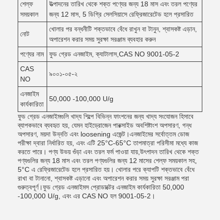
শেল্ফ
উত্পাদনের তারিখ থেকে শক্ত পণ্যের জন্য 18 মাস এবং তরল পণ্যের
সময়কাল
জন্য 12 মাস, 5 ডিগ্রি সেলসিয়াসে রেফ্রিজারেটেড হলে প্রসারিত
খোলার পর বন্ধনীটি শক্তভাবে বেঁধে রাখুন বা টানুন, শ্বাসকষ্ট এড়ান,
নোট
অপারেশন করার সময় সুরক্ষা সরঞ্জাম ব্যবহার করুন
পণ্যের নাম
ফুড গ্রেড এনজাইম, ক্যাটালাস,CAS NO 9001-05-2
CAS
৯০০১-০৫-২
NO
এনজাইম
50,000 -100,000 U/g
কার্যকারিতা
ফুড গ্রেড এনজাইমগুলি খাদ্য শিল্পে বিভিন্ন ফাংশনের জন্য খাদ্য সংযোজন হিসাবে
ব্যাপকভাবে ব্যবহৃত হয়, যেমন হাইড্রোজেন পারক্সাইড অবশিষ্টাংশ অপসারণ, গন্ধ
অপসারণ, ময়দা উন্নতি এবং loosening এজেন্ট।এনজাইমের সর্বোত্তম ডোজ
পরীক্ষা দ্বারা নির্ধারিত হয়, এবং এটি 25°C-65°C তাপমাত্রা পরিসীমা মধ্যে কাজ
করতে পারে। পণ্য উভয় গুঁড়া এবং তরল ফর্ম পাওয়া যায়,উৎপাদন তারিখ থেকে শক্ত
পণ্যগুলির জন্য 18 মাস এবং তরল পণ্যগুলির জন্য 12 মাসের শেল্ফ সময়কাল সহ,
5°C এ রেফ্রিজারেটেড হলে প্রসারিত হয়। খোলার পরে ক্যাপটি শক্তভাবে বেঁধে
রাখা বা টানানো, শ্বাসকষ্ট এড়ানো এবং অপারেশন করার সময় সুরক্ষা সরঞ্জাম পরা
গুরুত্বপূর্ণ।ফুড গ্রেড এনজাইমস প্রোডাক্টের এনজাইম কার্যকারিতা 50,000
-100,000 U/g, এবং এর CAS NO হল 9001-05-2।