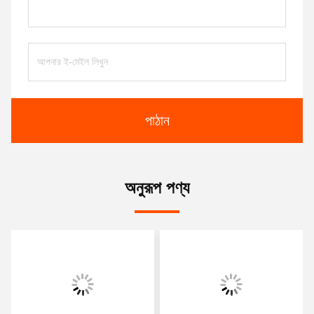
পাঠান
অনুরূপ পণ্য