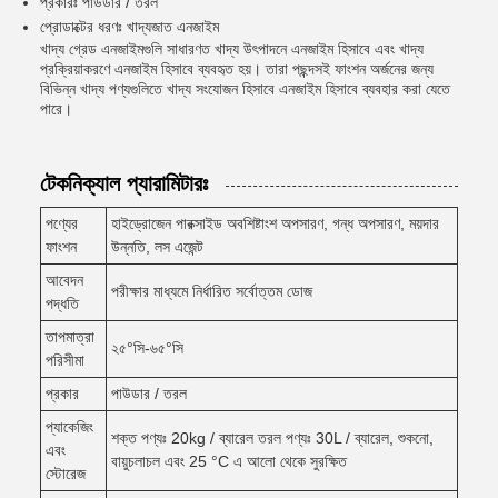
প্রকারঃ পাউডার / তরল
প্রোডাক্টের ধরণঃ খাদ্যজাত এনজাইম
খাদ্য গ্রেড এনজাইমগুলি সাধারণত খাদ্য উৎপাদনে এনজাইম হিসাবে এবং খাদ্য
প্রক্রিয়াকরণে এনজাইম হিসাবে ব্যবহৃত হয়। তারা পছন্দসই ফাংশন অর্জনের জন্য
বিভিন্ন খাদ্য পণ্যগুলিতে খাদ্য সংযোজন হিসাবে এনজাইম হিসাবে ব্যবহার করা যেতে
পারে।
টেকনিক্যাল প্যারামিটারঃ
পণ্যের
হাইড্রোজেন পারক্সাইড অবশিষ্টাংশ অপসারণ, গন্ধ অপসারণ, ময়দার
ফাংশন
উন্নতি, লস এজেন্ট
আবেদন
পরীক্ষার মাধ্যমে নির্ধারিত সর্বোত্তম ডোজ
পদ্ধতি
তাপমাত্রা
২৫°সি-৬৫°সি
পরিসীমা
প্রকার
পাউডার / তরল
প্যাকেজিং
শক্ত পণ্যঃ 20kg / ব্যারেল তরল পণ্যঃ 30L / ব্যারেল, শুকনো,
এবং
বায়ুচলাচল এবং 25 °C এ আলো থেকে সুরক্ষিত
স্টোরেজ