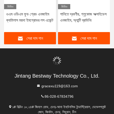
ভিডিও
ভিডিও
ওএম ওডিএম ফুড গ্রেড এনজাইম
পানিতে দ্রবণীয়, গ্লুকোজ অক্সাইডেস
ক্যাটালাস ময়দা ইমপ্রোভর লস এজেন্ট
এনজাইম, অ্যান্টি ব্রাউনিং
সেরা দাম পান
সেরা দাম পান
Jintang Bestway Technology Co., Ltd.
gracexu119@163.com
86-028-67834796
১# বিল্ডিং ১৮,২৪# জিনলে রোড, চেংদু-আবা ইনটেনসিভ ইন্ডাস্ট্রিয়াল, ডেভেলপমেন্ট
জোন, জিনটাং, চেংদু, সিচুয়ান, চীন