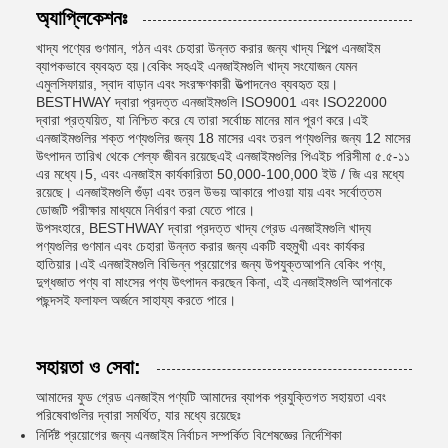
অ্যাপ্লিকেশনঃ
খাদ্য পণ্যের গুণমান, গঠন এবং চেহারা উন্নত করার জন্য খাদ্য শিল্পে এনজাইম
ব্যাপকভাবে ব্যবহৃত হয়।বেকিং সহএই এনজাইমগুলি খাদ্য সংযোজন যেমন
এমুলসিফায়ার, স্বাদ বাড়ান এবং সংরক্ষণকারী উত্পাদনেও ব্যবহৃত হয়।
BESTHWAY দ্বারা প্রদত্ত এনজাইমগুলি ISO9001 এবং ISO22000
দ্বারা প্রত্যয়িত, যা নিশ্চিত করে যে তারা সর্বোচ্চ মানের মান পূরণ করে।এই
এনজাইমগুলির শক্ত পণ্যগুলির জন্য 18 মাসের এবং তরল পণ্যগুলির জন্য 12 মাসের
উৎপাদন তারিখ থেকে শেল্ফ জীবন রয়েছেএই এনজাইমগুলির পিএইচ পরিসীমা ৫.৫-১১
এর মধ্যে।5, এবং এনজাইম কার্যকারিতা 50,000-100,000 ইউ / জি এর মধ্যে
রয়েছে। এনজাইমগুলি গুঁড়া এবং তরল উভয় আকারে পাওয়া যায় এবং সর্বোত্তম
ডোজটি পরীক্ষার মাধ্যমে নির্ধারণ করা যেতে পারে।
উপসংহারে, BESTHWAY দ্বারা প্রদত্ত খাদ্য গ্রেড এনজাইমগুলি খাদ্য
পণ্যগুলির গুণমান এবং চেহারা উন্নত করার জন্য একটি বহুমুখী এবং কার্যকর
হাতিয়ার।এই এনজাইমগুলি বিভিন্ন প্রয়োগের জন্য উপযুক্তআপনি বেকিং পণ্য,
দুগ্ধজাত পণ্য বা মাংসের পণ্য উৎপাদন করছেন কিনা, এই এনজাইমগুলি আপনাকে
পছন্দসই ফলাফল অর্জনে সাহায্য করতে পারে।
সহায়তা ও সেবা:
আমাদের ফুড গ্রেড এনজাইম পণ্যটি আমাদের ব্যাপক প্রযুক্তিগত সহায়তা এবং
পরিষেবাগুলির দ্বারা সমর্থিত, যার মধ্যে রয়েছেঃ
নির্দিষ্ট প্রয়োগের জন্য এনজাইম নির্বাচন সম্পর্কিত বিশেষজ্ঞের নির্দেশিকা