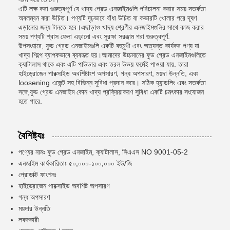
এটি লক্ষ করা গুরুত্বপূর্ণ যে খাদ্য গ্রেড এনজাইমগুলি পরিচালনা করার সময় সতর্কতা
অবলম্বন করা উচিত। পণ্যটি দৃঢ়ভাবে বাঁধা উচিত বা কভারটি খোলার পরে দূষণ
এড়ানোর জন্য টানতে হবে।এছাড়াও খাদ্য শ্রেণীর এনজাইমগুলির সাথে কাজ করার
সময় পণ্যটি শ্বাস ফেলা এড়ানো এবং সুরক্ষা সরঞ্জাম পরা গুরুত্বপূর্ণ.
উপসংহারে, ফুড গ্রেড এনজাইমগুলি একটি বহুমুখী এবং অত্যন্ত কার্যকর পণ্য যা
খাদ্য শিল্পে ব্যাপকভাবে ব্যবহৃত হয়।আমাদের উচ্চমানের ফুড গ্রেড এনজাইমগুলিতে
ক্যাটালাস থাকে এবং এটি পাউডার এবং তরল উভয় ফর্মেই পাওয়া যায়. তারা
হাইড্রোজেন পারক্সাইড অবশিষ্টাংশ অপসারণ, গন্ধ অপসারণ, ময়দা উন্নতি, এবং
loosening এজেন্ট সহ বিভিন্ন সুবিধা প্রদান করে। সঠিক হ্যান্ডলিং এবং সতর্কতা
সঙ্গে,ফুড গ্রেড এনজাইম কোন খাদ্য প্রক্রিয়াকরণ সুবিধা একটি চমৎকার সংযোজন
হতে পারে.
বৈশিষ্ট্যঃ
পণ্যের নামঃ ফুড গ্রেড এনজাইম, ক্যাটালাস, সিএএস NO 9001-05-2
এনজাইম কার্যকারিতাঃ ৫০,০০০-১০০,০০০ ইউ/জি
প্রোডাক্ট ফাংশনঃ
হাইড্রোজেন পারক্সাইড অবশিষ্ট অপসারণ
গন্ধ অপসারণ
ময়দার উন্নতি
লবঙ্গকারী