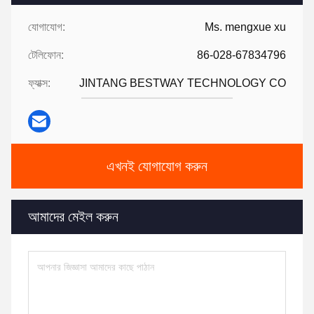
যোগাযোগ:
Ms. mengxue xu
টেলিফোন:
86-028-67834796
ফ্যাক্স:
JINTANG BESTWAY TECHNOLOGY CO
এখনই যোগাযোগ করুন
আমাদের মেইল করুন