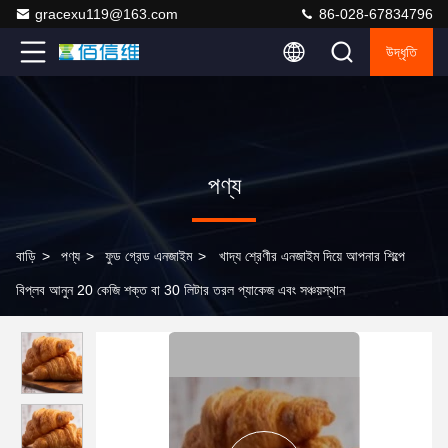
gracexu119@163.com
86-028-67834796
উদ্ধৃতি
পণ্য
বাড়ি
>
পণ্য
>
ফুড গ্রেড এনজাইম
>
খাদ্য শ্রেণীর এনজাইম দিয়ে আপনার শিল্পে
বিপ্লব আনুন 20 কেজি শক্ত বা 30 লিটার তরল প্যাকেজ এবং সঞ্চয়স্থান