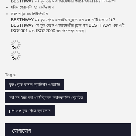
BESTHWAY এর ফুড গ্রেড এনজাইমগুলির প্যাকেজিংয়ের বিবরণ নিম্নরূপঃ
সলিড প্রোডাক্টঃ ২৫ কেজি/ব্যাগ
তরল পণ্যঃ ৩০ লিটার/বাটল
BESTHWAY এর ফুড গ্রেড এনজাইমের ব্র্যান্ড নাম এবং সার্টিফিকেশন কি?
BESTHWAY এর ফুড গ্রেড এনজাইমগুলির ব্র্যান্ড নাম BESTHWAY এবং এটি
ISO9001 এবং ISO22000 এর শংসাপত্র রয়েছে।
Tags:
ফুড গ্রেড ফাঙ্গাল অ্যামিলাস এনজাইম
সয়া সস তৈরি করা থার্মোস্ট্যাবল অ্যালক্যালিন প্রোটেজ
pH ৫.৫ ফুড গ্রেড ক্যাটালাস
যোগাযোগ