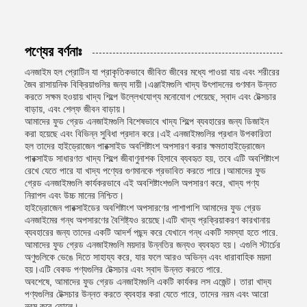
পণ্যের বর্ণনাঃ
এনজাইম হল প্রোটিন যা প্রাকৃতিকভাবে জীবিত জীবের মধ্যে পাওয়া যায় এবং শরীরের
জৈব রাসায়নিক বিক্রিয়াগুলির জন্য দায়ী।এঞ্জাইমগুলি খাদ্য উৎপাদনের গুণমান উন্নত
করতে সক্ষম হওয়ায় খাদ্য শিল্পে উল্লেখযোগ্য মনোযোগ পেয়েছে, স্বাদ এবং টেক্সচার
বাড়ায়, এবং শেল্ফ জীবন বাড়ায়।
আমাদের ফুড গ্রেড এনজাইমগুলি বিশেষভাবে খাদ্য শিল্পে ব্যবহারের জন্য ডিজাইন
করা হয়েছে এবং বিভিন্ন সুবিধা প্রদান করে।এই এনজাইমগুলির প্রধান উপকারিতা
হল তাদের হাইড্রোজেন পারক্সাইড অবশিষ্টাংশ অপসারণ করার ক্ষমতাহাইড্রোজেন
পারক্সাইড সাধারণত খাদ্য শিল্পে জীবাণুনাশক হিসাবে ব্যবহৃত হয়, তবে এটি অবশিষ্টাংশ
রেখে যেতে পারে যা খাদ্য পণ্যের গুণমানকে প্রভাবিত করতে পারে।আমাদের ফুড
গ্রেড এনজাইমগুলি কার্যকরভাবে এই অবশিষ্টাংশগুলি অপসারণ করে, খাদ্য পণ্য
নিরাপদ এবং উচ্চ মানের নিশ্চিত।
হাইড্রোজেন পারক্সাইডের অবশিষ্টাংশ অপসারণের পাশাপাশি আমাদের ফুড গ্রেড
এনজাইমের গন্ধ অপসারণের বৈশিষ্ট্যও রয়েছে।এটি খাদ্য প্রক্রিয়াকরণ কারখানায়
ব্যবহারের জন্য তাদের একটি আদর্শ পছন্দ করে যেখানে গন্ধ একটি সমস্যা হতে পারে.
আমাদের ফুড গ্রেড এনজাইমগুলি ময়দার উন্নতির জন্যও ব্যবহৃত হয়। এগুলি স্টার্চের
অণুগুলিকে ভেঙে দিতে সাহায্য করে, যার ফলে আরও অভিন্ন এবং ধারাবাহিক ময়দা
হয়।এটি বেকড পণ্যগুলির টেক্সচার এবং স্বাদ উন্নত করতে পারে.
অবশেষে, আমাদের ফুড গ্রেড এনজাইমগুলি একটি কার্যকর লস এজেন্ট। তারা খাদ্য
পণ্যগুলির টেক্সচার উন্নত করতে ব্যবহার করা যেতে পারে, তাদের নরম এবং আরো
নরম করে তোলে।