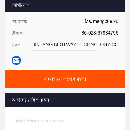
যোগাযোগ
যোগাযোগ:
Ms. mengxue xu
টেলিফোন:
86-028-67834796
ফ্যাক্স:
JINTANG BESTWAY TECHNOLOGY CO
এখনই যোগাযোগ করুন
আমাদের মেইল করুন