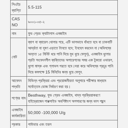
পিএইচ
5.5-115
ব্যাপ্তি
CAS
৯০০১-০৫-২
NO
নাম
ফুড গ্রেড ক্যাটালাস এনজাইম
ব্যাগ বা ব্যারেল খোলার পরে, এটি ভালভাবে বাঁধতে হবে বা ঢাকনাটি
আর্দ্রতা বা দূষণ এড়াতে টানতে হবে; ইনহেল করবেন না।অবিলম্বে
অন্তত ১৫ মিনিট ধরে পানি দিয়ে মুখ ধুয়ে ফেলুন), এনজাইম ধুলোর
নোট
প্রতি সংবেদনশীল ব্যক্তিদের অপারেশনের সময় এক টুকরো ওভারল,
ধুলো মাস্ক এবং গ্লাভস পরতে হবে।দয়া করে অবিলম্বে প্রচুর পানি
দিয়ে কমপক্ষে 15 মিনিটের জন্য ধুয়ে ফেলুন.
আবেদন
বিভিন্ন প্রক্রিয়া এবং প্রয়োজনীয়তা অনুসারে পরীক্ষার মাধ্যমে
পদ্ধতি
সর্বোত্তম ডোজ নির্ধারণ করা হয়।
Besthway, ফুড গ্রেড এনজাইম, খাদ্য প্রক্রিয়াকরণে
পণ্যের নাম
হাইড্রোজেন পারক্সাইড অবশিষ্টাংশ অপসারণের জন্য ভাল পছন্দ
এনজাইম
50,000 -100,000 U/g
কার্যকারিতা
প্রকার
পাউডার এবং তরল