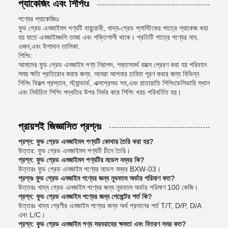
প্যাকেজিং এবং শিপিংঃ
পণ্যের প্যাকেজিংঃ
ফুড গ্রেড এনজাইমস পণ্যটি বায়ুরোধী, খাদ্য-গ্রেড প্লাস্টিকের পাত্রে প্যাকেজ করা
হয় যাতে এনজাইমগুলি তাজা এবং শক্তিশালী থাকে। প্রতিটি পাত্রে পণ্যের নাম,
ওজন,এবং উপাদান তালিকা.
শিপিং:
আমাদের ফুড গ্রেড এনজাইম পণ্য নিরাপদ, শক্তসমর্থ বাক্সে প্রেরণ করা হয় পরিবহন
সময় ক্ষতি প্রতিরোধ করার জন্য. আমরা আপনার চাহিদা পূরণ করার জন্য বিভিন্ন
শিপিং বিকল্প প্রস্তাব, স্ট্যান্ডার্ড, এক্সপ্রেসড সহ,এবং রাতারাতি শিপিংডেলিভারি স্থান
এবং নির্বাচিত শিপিং পদ্ধতির উপর নির্ভর করে শিপিং খরচ পরিবর্তিত হয়।
প্রায়শই জিজ্ঞাসিত প্রশ্নঃ
প্রশ্ন: ফুড গ্রেড এনজাইমস পণ্যটি কোথায় তৈরি করা হয়?
উত্তর: ফুড গ্রেড এনজাইমস পণ্যটি চীনে তৈরি।
প্রশ্ন: ফুড গ্রেড এনজাইমস পণ্যটির মডেল নম্বর কি?
উত্তরঃ ফুড গ্রেড এনজাইম পণ্যের মডেল নম্বর BXW-03।
প্রশ্নঃ ফুড গ্রেড এনজাইম পণ্যের জন্য ন্যূনতম অর্ডার পরিমাণ কত?
উত্তরঃ খাদ্য গ্রেড এনজাইম পণ্যের জন্য ন্যূনতম অর্ডার পরিমাণ 100 কেজি।
প্রশ্ন: ফুড গ্রেড এনজাইম পণ্যের জন্য পেমেন্টের শর্ত কি?
উত্তরঃ খাদ্য শ্রেণীর এনজাইম পণ্যের জন্য অর্থ প্রদানের শর্ত T/T, D/P, D/A
এবং L/C।
প্রশ্ন: ফুড গ্রেড এনজাইম পণ্য সরবরাহের ক্ষমতা এবং বিতরণ সময় কত?