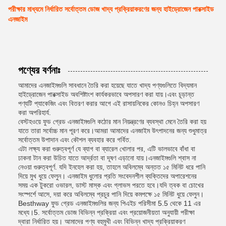
পরীক্ষার মাধ্যমে নির্ধারিত সর্বোত্তম ডোজ খাদ্য প্রক্রিয়াকরণের জন্য হাইড্রোজেন পারক্সাইড
এনজাইম
পণ্যের বর্ণনাঃ
আমাদের এনজাইমগুলি সাবধানে তৈরি করা হয়েছে যাতে খাদ্য পণ্যগুলিতে বিদ্যমান
হাইড্রোজেন পারক্সাইড অবশিষ্টাংশ কার্যকরভাবে অপসারণ করা যায়।এবং চূড়ান্ত
পণ্যটি প্যাকেজিং এবং বিতরণ করার আগে এই রাসায়নিকের কোনও চিহ্ন অপসারণ
করা অপরিহার্য.
বেস্টহওয়ে ফুড গ্রেড এনজাইমগুলি কঠোর মান নিয়ন্ত্রণের ব্যবস্থা মেনে তৈরি করা হয়
যাতে তারা সর্বোচ্চ মান পূরণ করে।আমরা আমাদের এনজাইম উৎপাদনের জন্য শুধুমাত্র
সর্বোত্তম উপাদান এবং কৌশল ব্যবহার করে গর্বিত.
এটা লক্ষ্য করা গুরুত্বপূর্ণ যে ব্যাগ বা ব্যারেল খোলার পর, এটি ভালভাবে বাঁধা বা
ঢাকনা টান করা উচিত যাতে আর্দ্রতা বা দূষণ এড়ানো যায়।এনজাইমগুলি শ্বাস না
নেওয়া গুরুত্বপূর্ণ. যদি ইনহেল করা হয়, তাহলে অবিলম্বে অন্তত ১৫ মিনিট ধরে পানি
দিয়ে মুখ ধুয়ে ফেলুন। এনজাইম ধুলোর প্রতি সংবেদনশীল ব্যক্তিদের অপারেশনের
সময় এক টুকরো ওভারল, ডাস্ট মাস্ক এবং গ্লাভস পরতে হবে।যদি ত্বক বা চোখের
সংস্পর্শে আসে, দয়া করে অবিলম্বে প্রচুর পানি দিয়ে কমপক্ষে ১৫ মিনিট ধুয়ে ফেলুন।
Besthway ফুড গ্রেড এনজাইমগুলির জন্য পিএইচ পরিসীমা 5.5 থেকে 11 এর
মধ্যে।5. সর্বোত্তম ডোজ বিভিন্ন প্রক্রিয়া এবং প্রয়োজনীয়তা অনুযায়ী পরীক্ষা
দ্বারা নির্ধারিত হয়। আমাদের পণ্য বহুমুখী এবং বিভিন্ন খাদ্য প্রক্রিয়াকরণ