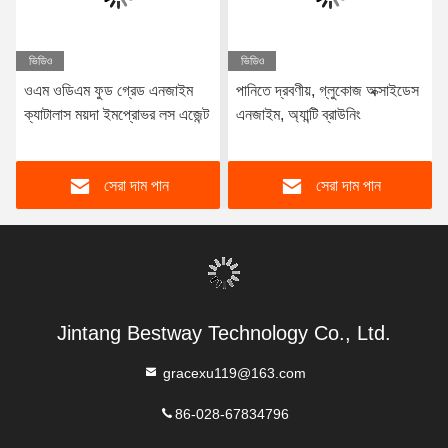
ভিডিও
ভিডিও
ওএম ওডিএম ফুড গ্রেড এনজাইম
পানিতে দ্রবণীয়, গ্লুকোজ অক্সাইডেস
ক্যাটালাস ময়দা ইমপ্রোভর লস এজেন্ট
এনজাইম, অ্যান্টি ব্রাউনিং
সেরা দাম পান
সেরা দাম পান
Jintang Bestway Technology Co., Ltd.
gracexu119@163.com
86-028-67834796