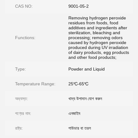
CAS NO:
9001-05-2
Removing hydrogen peroxide
residues from foods, food
additives and ingredients after
sterilization, bleaching and
Functions:
processing; removing odors
caused by hydrogen peroxide
produced during UV irradiation
of dairy products, egg products
and other food products;
Type:
Powder and Liquid
Temperature Range:
25℃-65℃
অভ্যস্ত:
খাদ্য উপাদান যোগ করুন
পণ্যের নাম:
এনজাইম
রাষ্ট্র:
পাউডার বা তরল