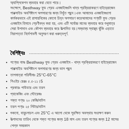
অ্যাপ্লিকেশন ব্যবহার করা যেতে পারে।
সংক্ষেপে, Besthway ফুড গ্রেড এনজাইমগুলি খাদ্য প্রক্রিয়াকরণে হাইড্রোজেন
পারক্সাইড অবশিষ্টাংশ অপসারণের জন্য নিখুঁত পছন্দ।এবং আমাদের এনজাইমগুলো
কার্যকরভাবে এই রাসায়নিকের কোনো চিহ্ন অপসারণ করেআমাদের পণ্যটি ফুড গ্রেড
এনজাইম হিসাবে শ্রেণীবদ্ধ করা হয়, এবং এটি সর্বোচ্চ মানের ব্যবহার করে শুধুমাত্র
সেরা উপাদান এবং কৌশল ব্যবহার করে উত্পাদিত হয়।সম্ভাব্য স্বাস্থ্য ঝুঁকি এড়াতে
নিরাপত্তা নির্দেশাবলী অনুসরণ করা গুরুত্বপূর্ণ.
বৈশিষ্ট্যঃ
পণ্যের নামঃ Besthway ফুড গ্রেড এনজাইম - খাদ্য প্রক্রিয়াকরণে হাইড্রোজেন
পারক্সাইড অবশিষ্টাংশ অপসারণের জন্য ভাল পছন্দ
তাপমাত্রা পরিসীমাঃ 25°C-65°C
পিএইচ রেঞ্জঃ ৫.৫-১১।5
প্রকারঃ পাউডার এবং তরল
প্যাকেজিং এবং স্টোরেজঃ
শক্ত পণ্যঃ ২০ কেজি/বাটল
তরল পণ্যঃ ২৫ লিটার/বাটল
শুকনো, বায়ুচলাচল এবং 25°C এ আলো থেকে সুরক্ষিত অবস্থায় সংরক্ষণ করুন
উত্পাদনের তারিখ থেকে শক্ত পণ্যের জন্য 18 মাস এবং তরল পণ্যের জন্য 12 মাসের
শেল্ফ সময়কাল