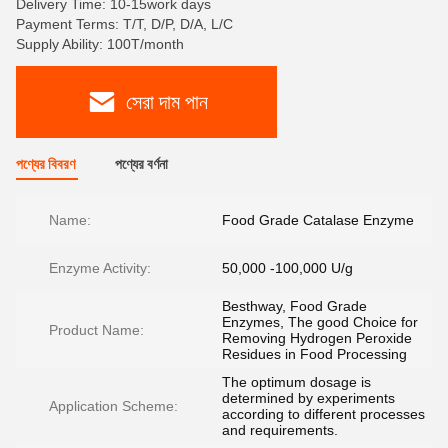
Delivery Time: 10-15work days
Payment Terms: T/T, D/P, D/A, L/C
Supply Ability: 100T/month
সেরা দাম পান
পণ্যের বিবরণ
পণ্যের বর্ণনা
Name:
Food Grade Catalase Enzyme
Enzyme Activity:
50,000 -100,000 U/g
Besthway, Food Grade
Enzymes, The good Choice for
Product Name:
Removing Hydrogen Peroxide
Residues in Food Processing
The optimum dosage is
determined by experiments
Application Scheme:
according to different processes
and requirements.