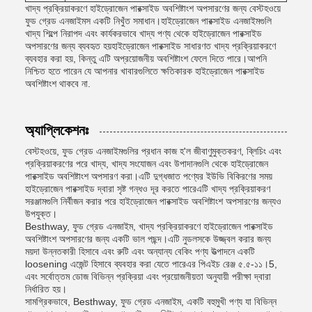
খাদ্য প্রক্রিয়াকরণে হাইড্রোজেন পারক্সাইড অবশিষ্টাংশ অপসারণের জন্য বেস্টহওয়ে
ফুড গ্রেড এনজাইমস একটি নিখুঁত সমাধান।হাইড্রোজেন পারক্সাইড এনজাইমগুলি
খাদ্য শিল্পে নিরাপদ এবং কার্যকরভাবে খাদ্য পণ্য থেকে হাইড্রোজেন পারক্সাইড
অপসারণের জন্য ব্যবহৃত হয়হাইড্রোজেন পারক্সাইড সাধারণত খাদ্য প্রক্রিয়াকরণে
ব্যবহার করা হয়, কিন্তু এটি অপ্রয়োজনীয় অবশিষ্টাংশ ফেলে দিতে পারে।আপনি
নিশ্চিত হতে পারেন যে আপনার খাবারগুলিতে ক্ষতিকারক হাইড্রোজেন পারক্সাইড
অবশিষ্টাংশ থাকবে না.
অ্যাপ্লিকেশনঃ
বেস্টহওয়ে, ফুড গ্রেড এনজাইমগুলির প্রধান কাজ হ'ল জীবাণুমুক্তকরণ, ব্লিচিং এবং
প্রক্রিয়াকরণের পরে খাদ্য, খাদ্য সংযোজন এবং উপাদানগুলি থেকে হাইড্রোজেন
পারক্সাইড অবশিষ্টাংশ অপসারণ করা।এটি দুগ্ধজাত পণ্যের ইউভি বিকিরণের সময়
হাইড্রোজেন পারক্সাইড দ্বারা সৃষ্ট গন্ধও দূর করতে পারেএটি খাদ্য প্রক্রিয়াকরণ
সরঞ্জামগুলি নির্বীজন করার পরে হাইড্রোজেন পারক্সাইড অবশিষ্টাংশ অপসারণের জন্যও
উপযুক্ত।
Besthway, ফুড গ্রেড এনজাইম, খাদ্য প্রক্রিয়াকরণে হাইড্রোজেন পারক্সাইড
অবশিষ্টাংশ অপসারণের জন্য একটি ভাল পছন্দ।এটি নুডলসকে উজ্জ্বল করার জন্য
ময়দা উন্নতকারী হিসাবে এবং রুটি এবং অন্যান্য বেকিং পণ্য উত্পাদনে একটি
loosening এজেন্ট হিসাবে ব্যবহার করা যেতে পারেএর পিএইচ রেঞ্জ ৫.৫-১১।5,
এবং সর্বোত্তম ডোজ বিভিন্ন প্রক্রিয়া এবং প্রয়োজনীয়তা অনুযায়ী পরীক্ষা দ্বারা
নির্ধারিত হয়।
সামগ্রিকভাবে, Besthway, ফুড গ্রেড এনজাইম, একটি বহুমুখী পণ্য যা বিভিন্ন