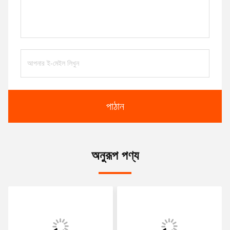
পাঠান
অনুরূপ পণ্য