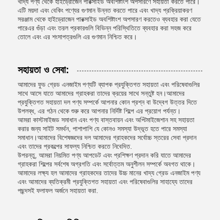
খাদ্য পণ্য থেকে হাইড্রোজেন পারক্সাইড অবশিষ্টাংশ অপসারণে সহায়তা করতে পারে।
এটি ময়দা এবং বেকিং পণ্যের গুণমান উন্নত করতে পারে এবং খাদ্য প্রক্রিয়াকরণ
সরঞ্জাম থেকে হাইড্রোজেন পারক্সাইড অবশিষ্টাংশ অপসারণ করতেও ব্যবহার করা যেতে
পারেএর গুঁড়া এবং তরল প্রকারগুলি বিভিন্ন পরিস্থিতিতে ব্যবহার করা সহজ করে
তোলে এবং এর শংসাপত্রগুলি এর গুণমান নিশ্চিত করে।
সহায়তা ও সেবা:
আমাদের ফুড গ্রেড এনজাইম পণ্যটি ব্যাপক প্রযুক্তিগত সহায়তা এবং পরিষেবাগুলির
সাথে আসে যাতে আমাদের গ্রাহকরা তাদের ক্রয়ের সাথে সন্তুষ্ট হন।আমাদের
প্রযুক্তিগত সহায়তা দল পণ্য সম্পর্কে আপনার কোন প্রশ্ন বা উদ্বেগ উত্তর দিতে
উপলব্ধ, এর গঠন থেকে শুরু করে আপনার নির্দিষ্ট শিল্পে এর প্রয়োগ পর্যন্ত।
আমরা কাস্টমাইজড সমাধান এবং পণ্য বাস্তবায়ন এবং অপ্টিমাইজেশান সহ সহায়তা
করার জন্য সাইট সমর্থন, পাশাপাশি যে কোনও সমস্যা উদ্ভূত হতে পারে সমস্যা
সমাধান।আমাদের বিশেষজ্ঞদের দল আমাদের গ্রাহকদের সর্বোচ্চ স্তরের সেবা প্রদান
এবং তাদের প্রকল্পের সাফল্য নিশ্চিত করতে নিবেদিত.
উপরন্তু, আমরা নিয়মিত পণ্য আপডেট এবং প্রশিক্ষণ প্রদান করি যাতে আমাদের
গ্রাহকরা শিল্পের সর্বশেষ অগ্রগতি এবং সর্বোত্তম অনুশীলন সম্পর্কে অবগত থাকে।
আমাদের লক্ষ্য হল আমাদের গ্রাহকদের তাদের উচ্চ মানের খাদ্য গ্রেড এনজাইম পণ্য
এবং আমাদের ব্যতিক্রমী প্রযুক্তিগত সহায়তা এবং পরিষেবাগুলির সাহায্যে তাদের
পছন্দসই ফলাফল অর্জনে সহায়তা করা.