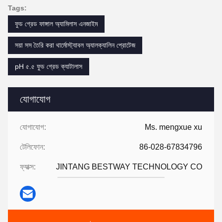
Tags:
ফুড গ্রেড ফাঙ্গাল অ্যামিলাস এনজাইম
সয়া সস তৈরি করা থার্মোস্ট্যাবল অ্যালক্যালিন প্রোটেজ
pH ৫.৫ ফুড গ্রেড ক্যাটালাস
যোগাযোগ
যোগাযোগ:
Ms. mengxue xu
টেলিফোন:
86-028-67834796
ফ্যাক্স:
JINTANG BESTWAY TECHNOLOGY CO