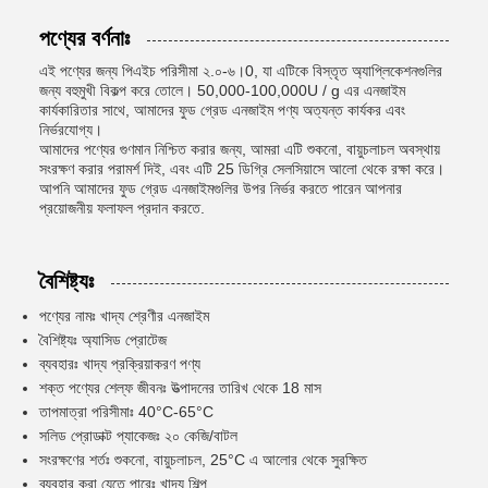
পণ্যের বর্ণনাঃ
এই পণ্যের জন্য পিএইচ পরিসীমা ২.০-৬।0, যা এটিকে বিস্তৃত অ্যাপ্লিকেশনগুলির
জন্য বহুমুখী বিকল্প করে তোলে। 50,000-100,000U / g এর এনজাইম
কার্যকারিতার সাথে, আমাদের ফুড গ্রেড এনজাইম পণ্য অত্যন্ত কার্যকর এবং
নির্ভরযোগ্য।
আমাদের পণ্যের গুণমান নিশ্চিত করার জন্য, আমরা এটি শুকনো, বায়ুচলাচল অবস্থায়
সংরক্ষণ করার পরামর্শ দিই, এবং এটি 25 ডিগ্রি সেলসিয়াসে আলো থেকে রক্ষা করে।
আপনি আমাদের ফুড গ্রেড এনজাইমগুলির উপর নির্ভর করতে পারেন আপনার
প্রয়োজনীয় ফলাফল প্রদান করতে.
বৈশিষ্ট্যঃ
পণ্যের নামঃ খাদ্য শ্রেণীর এনজাইম
বৈশিষ্ট্যঃ অ্যাসিড প্রোটেজ
ব্যবহারঃ খাদ্য প্রক্রিয়াকরণ পণ্য
শক্ত পণ্যের শেল্ফ জীবনঃ উত্পাদনের তারিখ থেকে 18 মাস
তাপমাত্রা পরিসীমাঃ 40°C-65°C
সলিড প্রোডাক্ট প্যাকেজঃ ২০ কেজি/বাটল
সংরক্ষণের শর্তঃ শুকনো, বায়ুচলাচল, 25°C এ আলোর থেকে সুরক্ষিত
ব্যবহার করা যেতে পারেঃ খাদ্য শিল্প