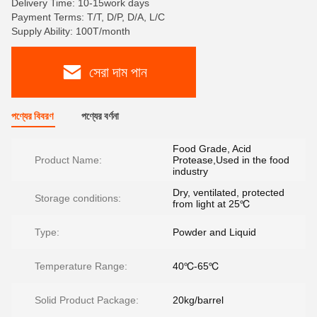
Delivery Time: 10-15work days
Payment Terms: T/T, D/P, D/A, L/C
Supply Ability: 100T/month
সেরা দাম পান
পণ্যের বিবরণ
পণ্যের বর্ণনা
Food Grade, Acid
Product Name:
Protease,Used in the food
industry
Dry, ventilated, protected
Storage conditions:
from light at 25℃
Type:
Powder and Liquid
Temperature Range:
40℃-65℃
Solid Product Package:
20kg/barrel