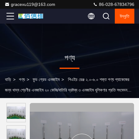
gracexu119@163.com
86-028-67834796
উদ্ধৃতি
পণ্য
বাড়ি
>
পণ্য
>
ফুড গ্রেড এনজাইম
>
পিএইচ রেঞ্জ ২.০-৬.০ শক্ত পণ্য প্যাকেজের
জন্য খাদ্য শ্রেণীর এনজাইম ২০ কেজি/বাটারি দ্রষ্টব্য ৩ এনজাইম ধূলিকণার প্রতি সংবেদনশীল
হলে প্রতিরক্ষামূলক সরঞ্জাম ব্যবহার করুন