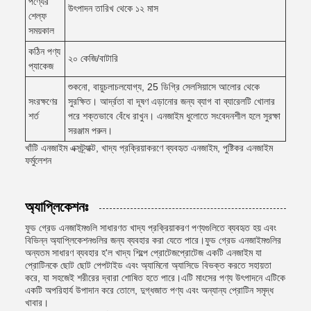
পণ্যের
উৎপাদন তারিখ থেকে ১২ মাস
শেল্ফ
সময়কাল
কঠিন পণ্য
২০ কেজি/বাটারি
প্যাকেজ
শুকনো, বায়ুচলাচলযোগ্য, 25 ডিগ্রি সেলসিয়াসে আলোর থেকে
সংরক্ষণের
সুরক্ষিত। আর্দ্রতা বা দূষণ এড়ানোর জন্য ব্যাগ বা ব্যারেলটি খোলার
শর্ত
পরে শক্তভাবে বেঁধে রাখুন। এনজাইম ধুলোতে সংবেদনশীল হলে সুরক্ষা
সরঞ্জাম পরুন।
খাঁটি এনজাইম এক্সট্র্যাক্ট, খাদ্য প্রক্রিয়াকরণে ব্যবহৃত এনজাইম, পুষ্টিকর এনজাইম
ফর্মুলেশন
অ্যাপ্লিকেশনঃ
ফুড গ্রেড এনজাইমগুলি সাধারণত খাদ্য প্রক্রিয়াকরণ পণ্যগুলিতে ব্যবহৃত হয় এবং
বিভিন্ন অ্যাপ্লিকেশনগুলির জন্য ব্যবহার করা যেতে পারে।ফুড গ্রেড এনজাইমগুলির
অন্যতম সাধারণ ব্যবহার হ'ল খাদ্য শিল্পে প্রোটেজপ্রোটেজ একটি এনজাইম যা
প্রোটিনকে ছোট ছোট পেপটাইড এবং অ্যামিনো অ্যাসিডে বিভক্ত করতে সহায়তা
করে, যা সহজেই শরীরের দ্বারা শোষিত হতে পারে।এটি মাংসের পণ্য উৎপাদনে এটিকে
একটি অপরিহার্য উপাদান করে তোলে, দুগ্ধজাত পণ্য এবং অন্যান্য প্রোটিন সমৃদ্ধ
খাবার।