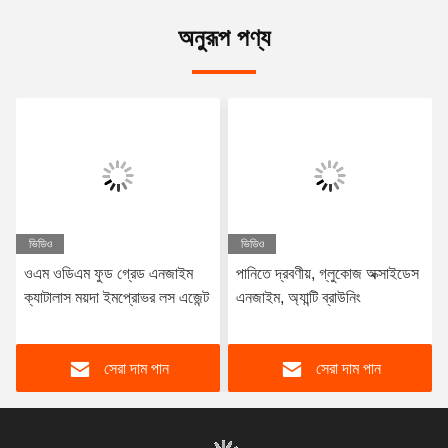
অনুরূপ পণ্য
ভিডিও
ভিডিও
ওএম ওডিএম ফুড গ্রেড এনজাইম
পানিতে দ্রবণীয়, গ্লুকোজ অক্সাইডেস
ক্যাটালাস ময়দা ইমপ্রোভর লস এজেন্ট
এনজাইম, অ্যান্টি ব্রাউনিং
সেরা দাম পান
সেরা দাম পান