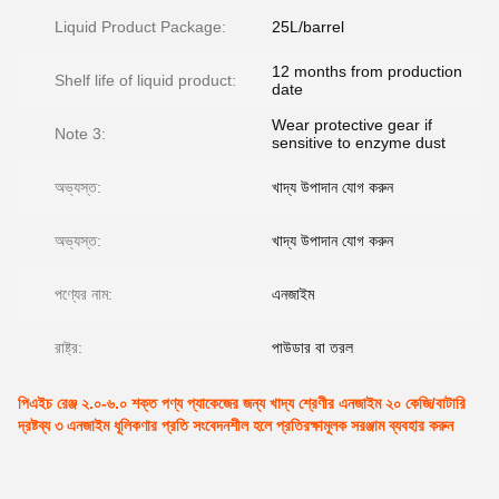
Liquid Product Package:
25L/barrel
12 months from production
Shelf life of liquid product:
date
Wear protective gear if
Note 3:
sensitive to enzyme dust
অভ্যস্ত:
খাদ্য উপাদান যোগ করুন
অভ্যস্ত:
খাদ্য উপাদান যোগ করুন
পণ্যের নাম:
এনজাইম
রাষ্ট্র:
পাউডার বা তরল
পিএইচ রেঞ্জ ২.০-৬.০ শক্ত পণ্য প্যাকেজের জন্য খাদ্য শ্রেণীর এনজাইম ২০ কেজি/বাটারি
দ্রষ্টব্য ৩ এনজাইম ধূলিকণার প্রতি সংবেদনশীল হলে প্রতিরক্ষামূলক সরঞ্জাম ব্যবহার করুন