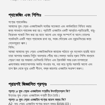
প্যাকেজিং এবং শিপিংঃ
পণ্যের প্যাকেজিংঃ
আমাদের ফুড গ্রেড এনজাইমগুলি সর্বোচ্চ সতেজতা এবং কার্যকারিতা নিশ্চিত করার
জন্য সাবধানে প্যাকেজ করা হয়। প্রতিটি এনজাইম একটি আর্দ্রতা-প্রতিরোধী, বায়ু-
নিরোধক পকেটে সিল করা হয় যাতে আলো এবং বায়ুর সংস্পর্শে না আসে।তারপর
পকেটগুলি একটি শক্ত প্যাকেজে রাখা হয়, সহজ স্টোরেজ এবং হ্যান্ডলিংয়ের জন্য
লেবেলযুক্ত বাক্স।
শিপিং:
আমরা আমাদের ফুড গ্রেড এনজাইমগুলিকে জাহাজে পাঠাতে খুব যত্নবান হয়েছি যাতে
তারা আপনার দরজায় নিখুঁত অবস্থায় পৌঁছে যায়।সমস্ত অর্ডার দ্রুত শিপিং মাধ্যমে
প্রেরণ করা হয় সময়মত ডেলিভারি নিশ্চিত এবং ট্রানজিট সময় চরম তাপমাত্রা
এক্সপোজার কমাতেআপনার অর্ডার পাওয়ার পর, দয়া করে সূর্যের সরাসরি আলো এবং
তাপ উত্স থেকে দূরে একটি শীতল, শুষ্ক জায়গায় এনজাইম সংরক্ষণ করুন।
প্রায়শই জিজ্ঞাসিত প্রশ্নঃ
প্রশ্ন ১ঃ ফুড গ্রেড এনজাইমস পণ্যটির উৎপত্তিস্থল কি?
উত্তরঃ ফুড গ্রেড এনজাইমস পণ্যটি চীনে তৈরি।
প্রশ্ন ২ঃ ফুড গ্রেড এনজাইম পণ্যের মডেল নম্বর কি?
A2: ফুড গ্রেড এনজাইম পণ্যের মডেল নম্বর BXW-03।