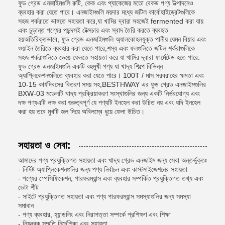
ফুড গ্রেড এনজাইমগুলি রুটি, কেক এবং প্যাকেজের মতো বেকড পণ্য উত্পাদনেও
ব্যবহার করা যেতে পারে। এনজাইমগুলি ময়দার মধ্যে জটিল কার্বোহাইড্রেটগুলিকে
সহজ শর্করাতে ভাঙ্গতে সহায়তা করে,যা খামির দ্বারা সহজেই fermented করা যায়
এবং চূড়ান্ত পণ্যের পছন্দসই টেক্সচার এবং স্বাদ তৈরি করতে ব্যবহৃত
হয়অতিরিক্তভাবে, ফুড গ্রেড এনজাইমগুলি অ্যালকোহলযুক্ত পানীয় যেমন বিয়ার এবং
ওয়াইন তৈরিতে ব্যবহার করা যেতে পারে,শস্য এবং ফলগুলিতে জটিল শর্করাগুলিকে
সহজ শর্করাগুলিতে ভেঙে ফেলতে সহায়তা করে যা খামির দ্বারা ফার্মেটেড হতে পারে.
ফুড গ্রেড এনজাইমগুলি একটি বহুমুখী পণ্য যা খাদ্য শিল্পে বিভিন্ন
অ্যাপ্লিকেশনগুলিতে ব্যবহার করা যেতে পারে। 100T / মাস সরবরাহের ক্ষমতা এবং
10-15 কার্যদিবসের বিতরণ সময় সহ,BESTHWAY এর ফুড গ্রেড এনজাইমগুলির
BXW-03 মডেলটি খাদ্য প্রক্রিয়াকরণ সংস্থাগুলির জন্য একটি নির্ভরযোগ্য এবং
দক্ষ পণ্যএটি লক্ষ করা গুরুত্বপূর্ণ যে পণ্যটি ইনহেল করা উচিত নয় এবং যদি ইনহেল
করা হয় তবে মুখটি জল দিয়ে অবিলম্বে ধুয়ে ফেলা উচিত।
সহায়তা ও সেবা:
আমাদের পণ্য প্রযুক্তিগত সহায়তা এবং খাদ্য গ্রেড এনজাইম জন্য সেবা অন্তর্ভুক্তঃ
- নির্দিষ্ট অ্যাপ্লিকেশনগুলির জন্য পণ্য নির্বাচন এবং কাস্টমাইজেশনের সহায়তা
- পণ্যের স্পেসিফিকেশন, পারফরম্যান্স এবং ব্যবহার সম্পর্কিত প্রযুক্তিগত তথ্য এবং
ডেটা শীট
- সাইটে প্রযুক্তিগত সহায়তা এবং পণ্য পারফরম্যান্স সমস্যাগুলির জন্য সমস্যা
সমাধান
- পণ্য ব্যবহার, হ্যান্ডলিং এবং নিরাপত্তা সম্পর্কে প্রশিক্ষণ এবং শিক্ষা
- নিয়ন্ত্রক সম্মতি নির্দেশিকা এবং সহায়তা