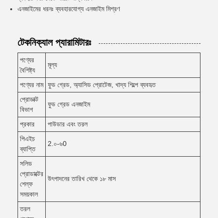
এনজাইমের ধরনঃ ব্যবহারযোগ্য এনজাইম মিশ্রণ
টেকনিক্যাল প্যারামিটারঃ
পণ্যের
মূল্য
বৈশিষ্ট্য
পণ্যের নাম
ফুড গ্রেড, অ্যাসিড প্রোটেজ, খাদ্য শিল্পে ব্যবহৃত
প্রোডাক্ট
ফুড গ্রেড এনজাইম
বিভাগ
প্রকার
পাউডার এবং তরল
পিএইচ
2.০-৬0
ব্যাপ্তি
সলিড
প্রোডাক্টের
উৎপাদনের তারিখ থেকে ১৮ মাস
শেল্ফ
সময়কাল
তরল