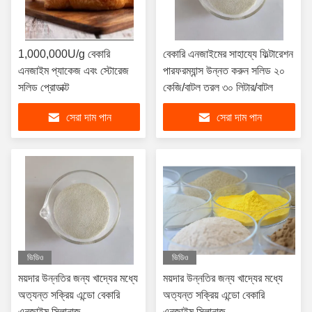
1,000,000U/g বেকারি
বেকারি এনজাইমের সাহায্যে ফিল্টারেশন
এনজাইম প্যাকেজ এবং স্টোরেজ
পারফরম্যান্স উন্নত করুন সলিড ২০
সলিড প্রোডাক্ট
কেজি/বাটল তরল ৩০ লিটার/বাটল
সেরা দাম পান
সেরা দাম পান
ভিডিও
ভিডিও
ময়দার উন্নতির জন্য খাদ্যের মধ্যে
ময়দার উন্নতির জন্য খাদ্যের মধ্যে
অত্যন্ত সক্রিয় এন্ডো বেকারি
অত্যন্ত সক্রিয় এন্ডো বেকারি
এনজাইম সিলানাজ
এনজাইম সিলানাজ