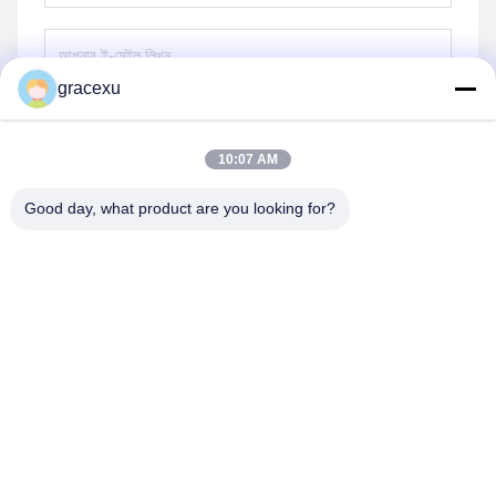
gracexu
পাঠান
10:07 AM
Good day, what product are you looking for?
Jintang Bestway Technology Co., Ltd.
gracexu119@163.com
86-028-67834796
১# বিল্ডিং ১৮,২৪# জিনলে রোড, চেংদু-আবা ইনটেনসিভ ইন্ডাস্ট্রিয়াল, ডেভেলপমেন্ট
জোন, জিনটাং, চেংদু, সিচুয়ান, চীন