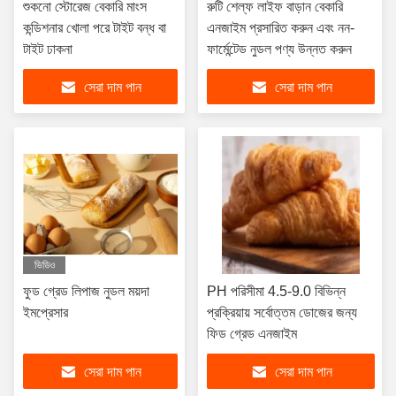
শুকনো স্টোরেজ বেকারি মাংস
রুটি শেল্ফ লাইফ বাড়ান বেকারি
কন্ডিশনার খোলা পরে টাইট বন্ধ বা
এনজাইম প্রসারিত করুন এবং নন-
টাইট ঢাকনা
ফার্মেন্টেড নুডল পণ্য উন্নত করুন
সেরা দাম পান
সেরা দাম পান
ভিডিও
ফুড গ্রেড লিপাজ নুডল ময়দা
PH পরিসীমা 4.5-9.0 বিভিন্ন
ইমপ্রেসার
প্রক্রিয়ায় সর্বোত্তম ডোজের জন্য
ফিড গ্রেড এনজাইম
সেরা দাম পান
সেরা দাম পান