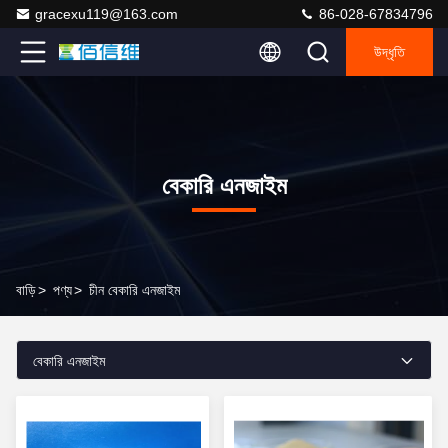
gracexu119@163.com
86-028-67834796
উদ্ধৃতি
বেকারি এনজাইম
বাড়ি
>
পণ্য
>
চীন বেকারি এনজাইম
বেকারি এনজাইম